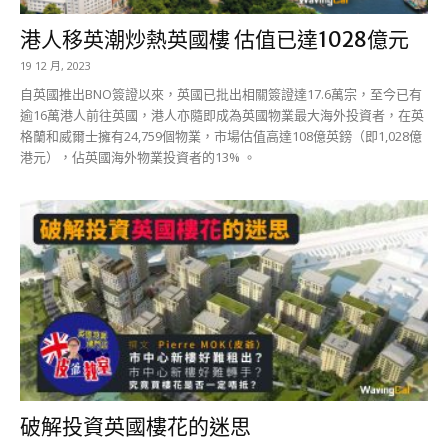
港人移英潮炒熱英國樓 估值已達1028億元
19 12 月, 2023
自英國推出BNO簽證以來，英國已批出相關簽證達17.6萬宗，至今已有
逾16萬港人前往英國，港人亦隨即成為英國物業最大海外投資者，在英
格蘭和威爾士擁有24,759個物業，市場估值高達108億英鎊（即1,028億
港元），佔英國海外物業投資者的13% 。
破解投資英國樓花的迷思