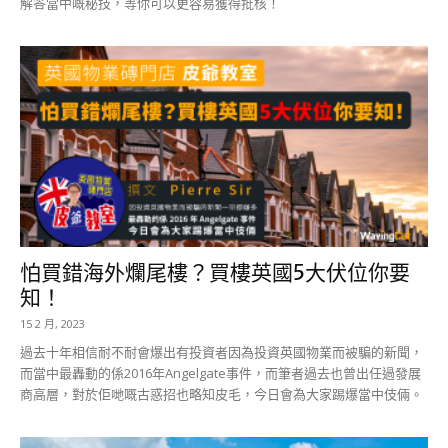
解答當中嘅秘技，等你可以更容易獲得批核！
怕買錯海外爛尾樓？買樓英國5大伏位你要
知！
15 2 月, 2023
過去十年相信耐不耐會爆出有投資者因為投資英國物業而被騙的新聞，
而當中最轟動的係2016年Angelgate事件，而筆者過去也曾出任過發展
商高層，對於佢哋嘅古惑招也略知皮毛，今日會為大家踢爆當中伎倆。