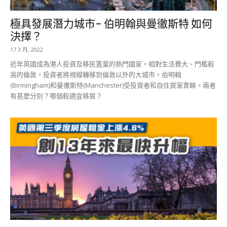
極具發展潛力城市- 伯明翰與曼徹斯特 如何
決擇？
17 3 月, 2022
近年英國成為港人投資及移民置業的熱門國家。相對生活費大、門檻較
高的倫敦，投資者將視線轉移到倫敦以外的大城市。伯明翰
(Birmingham)和曼徹斯特(Manchester)受投資者和自住買家青睞。兩者
有甚麼分別？哪個較適宜移居？