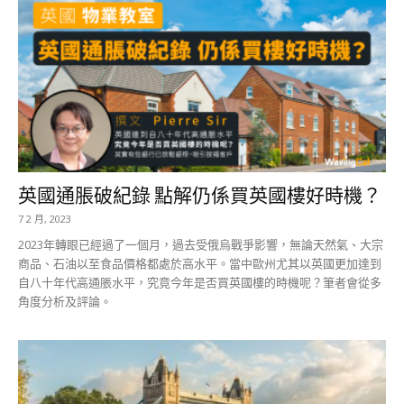
英國通脹破紀錄 點解仍係買英國樓好時機？
7 2 月, 2023
2023年轉眼已經過了一個月，過去受俄烏戰爭影響，無論天然氣、大宗
商品、石油以至食品價格都處於高水平。當中歐州尤其以英國更加達到
自八十年代高通脹水平，究竟今年是否買英國樓的時機呢？筆者會從多
角度分析及評論。