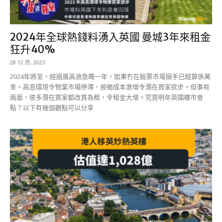
2024年全球熱錢料湧入英國 曼城3年來租金
狂升40%
28 12 月, 2023
2024年將至，經過風高浪急嘅一年，如果冇在股票市場損手已經算係萬
幸。高息環境令物業市場停滯，按揭成本激增令潛在買家欲步。但事有
兩面，很多潛在買家都改買為租，令租金大增。究竟明年英國樓市會
點？以下有幾個觀點可以分享