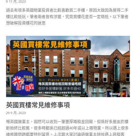
9 11 月, 2023
過去有很多英國物業投資者比較喜歡買二手樓，原因大致因為覺得二手
樓比較抵玩。筆者兩者皆有涉獵，究竟買樓花是否一定唔抵。以下筆者
想破解投資樓花的迷思
英國買樓常見維修事項
29 9 月, 2023
喺英國做業主，固然可以收到一筆豐厚嘅租金回報，但係好多屋由於樓
齡始終比較舊，很多時都係已經超過40年或以上嘅物業。所以遇上很多
維修嘅問題都要特別留意。上次跟大家討論過做業主除咗遇上惡租客