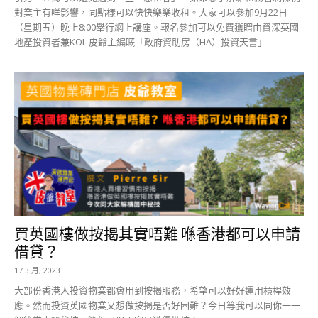
對業主有咩影響，同點樣可以快快樂樂收租。大家可以參加9月22日
（星期五）晚上8:00舉行網上講座。報名參加可以免費獲贈由資深英國
地產投資者兼KOL 皮爺主編嘅「政府資助房（HA）投資天書」
買英國樓做按揭其實唔難 喺香港都可以申請
借貸？
17 3 月, 2023
大部份香港人投資物業都會用到按揭服務，希望可以好好運用槓桿效
應。然而投資英國物業又想做按揭是否好困難？今日等我可以同你一一