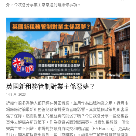
外，今次會分享業主常常遇到嘅維修事項。
英國新租務管制對業主係惡夢？
14 9 月, 2023
近幾年很多香港人都已經在英國置業，並用作為出租物業之用，近月市
場紛紛討論最新租務管制政策對投資者嘅影響。其實這個政策對租客增
強了保障，然而對業主的權益真的削弱了嗎？今日我會分享一些惡租客
事件去解構在新政策下，作為投資者面對嘅惡夢。 其實如果想做一個快
樂業主並不困難，市場對於政府資助交租的房屋（HA Housing）更具吸
引力，因為可以避免遇到一些「惡租客」。如果想了解新租務管制條例