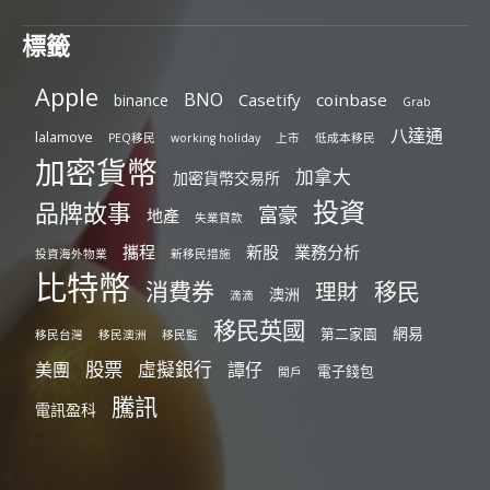
標籤
Apple
BNO
Casetify
coinbase
binance
Grab
八達通
lalamove
PEQ移民
working holiday
上市
低成本移民
加密貨幣
加拿大
加密貨幣交易所
投資
品牌故事
富豪
地產
失業貸款
攜程
新股
業務分析
投資海外物業
新移民措施
比特幣
消費券
移民
理財
澳洲
滴滴
移民英國
網易
第二家園
移民台灣
移民澳洲
移民監
股票
虛擬銀行
美團
譚仔
電子錢包
開戶
騰訊
電訊盈科