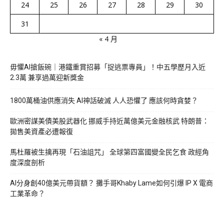
24
25
26
27
28
29
30
31
« 4 月
毋懼AI搶飯碗｜港鐵重賞招募「捉逃票專員」！中五學歷月入近
2.3萬 兼享過萬迎新獎金
1800萬桶油供應消失 AI神話破滅 人人恐懼了 應該何時貪婪？
歐洲密謀美債美股武器化 挪威手持近萬億美元金融核武 特朗普：
拋售美資產必遭報復
馬杜羅被生擒再現「石油詛咒」 全球第四富國變全民乞食 政經角
度深度剖析
AI分身創40億美元帶貨額？ 攤手哥Khaby Lame如何引爆 IP X 電商
工業革命？