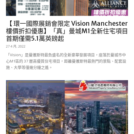
【 環一國際展銷會限定 Vision Manchester
樓價折扣優惠】「真」曼城M1全新住宅項目
首期僅需5.1萬英鎊起
27 4 月, 2022
「Vision」是曼徹斯特最負盛名的全新豪華發展項目，座落於曼城市中
心M1區的 37 層高優質住宅項目，距離曼徹斯特最熱門的景點、配套設
施、大學等僅幾分鐘之遙。