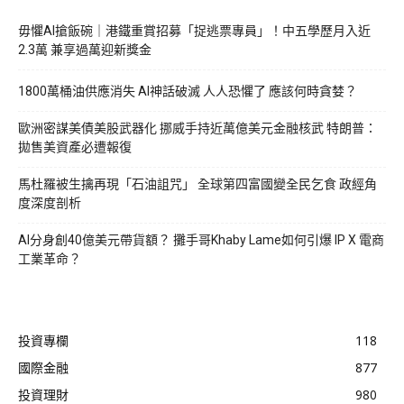
毋懼AI搶飯碗｜港鐵重賞招募「捉逃票專員」！中五學歷月入近
2.3萬 兼享過萬迎新獎金
1800萬桶油供應消失 AI神話破滅 人人恐懼了 應該何時貪婪？
歐洲密謀美債美股武器化 挪威手持近萬億美元金融核武 特朗普：
拋售美資產必遭報復
馬杜羅被生擒再現「石油詛咒」 全球第四富國變全民乞食 政經角
度深度剖析
AI分身創40億美元帶貨額？ 攤手哥Khaby Lame如何引爆 IP X 電商
工業革命？
投資專欄
118
國際金融
877
投資理財
980