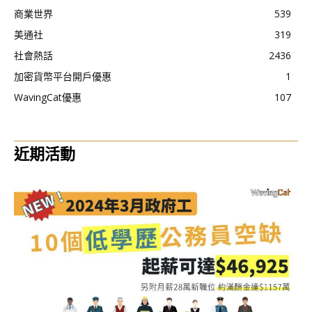
商業世界
539
美通社
319
社會熱話
2436
加密貨幣平台開戶優惠
1
WavingCat優惠
107
近期活動