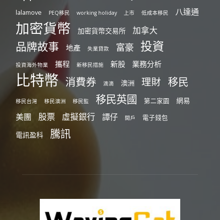
八達通
lalamove
PEQ移民
working holiday
上市
低成本移民
加密貨幣
加拿大
加密貨幣交易所
投資
品牌故事
富豪
地產
失業貸款
攜程
新股
業務分析
投資海外物業
新移民措施
比特幣
消費券
移民
理財
澳洲
滴滴
移民英國
網易
第二家園
移民台灣
移民澳洲
移民監
股票
虛擬銀行
美團
譚仔
電子錢包
開戶
騰訊
電訊盈科