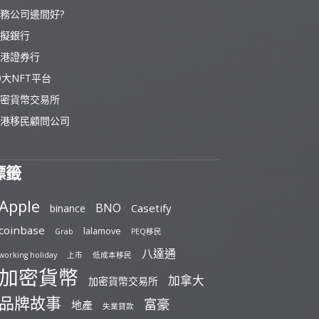
務公司邊間好?
擬銀行
港證券行
0大NFT平台
密貨幣交易所
港移民顧問公司
標籤
Apple
BNO
Casetify
binance
coinbase
lalamove
Grab
PEQ移民
八達通
working holiday
上市
低成本移民
加密貨幣
加拿大
加密貨幣交易所
品牌故事
富豪
地產
失業貸款