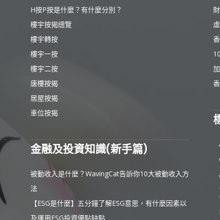
H按P按是什麼？有什麼分別？
財
樓宇按揭總覽
虛
樓宇轉按
香
樓宇一按
1
樓宇二按
加
唐樓按揭
香
居屋按揭
車位按揭
金融及投資知識(新手篇)
被動收入是什麼？WavingCat告訴你10大被動收入方
法
【ESG是什麼】五分鐘了解ESG意思，有什麼因素以
及運用ESG投資優點缺點