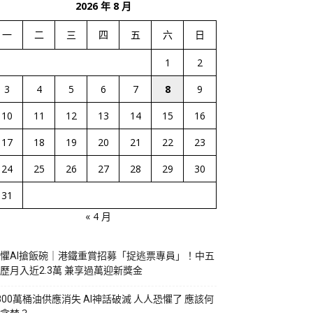
2026 年 8 月
一
二
三
四
五
六
日
1
2
3
4
5
6
7
8
9
10
11
12
13
14
15
16
17
18
19
20
21
22
23
24
25
26
27
28
29
30
31
« 4 月
懼AI搶飯碗｜港鐵重賞招募「捉逃票專員」！中五
歷月入近2.3萬 兼享過萬迎新獎金
800萬桶油供應消失 AI神話破滅 人人恐懼了 應該何