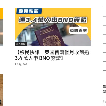
港人移民
【移民快訊：英國首兩個月收到逾
3.4 萬人申 BNO 簽證】
1 6 月, 2021
毋
學
1