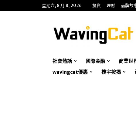
星期六, 8 月 8, 2026
投資
理財
品牌故
WavingCat
招
財
貓
社會熱話
國際金融
商業世
wavingcat優惠
樓宇按揭