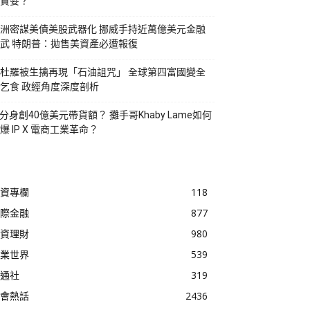
貪婪？
洲密謀美債美股武器化 挪威手持近萬億美元金融
武 特朗普：拋售美資產必遭報復
杜羅被生擒再現「石油詛咒」 全球第四富國變全
乞食 政經角度深度剖析
I分身創40億美元帶貨額？ 攤手哥Khaby Lame如何
爆 IP X 電商工業革命？
資專欄
118
際金融
877
資理財
980
業世界
539
通社
319
會熱話
2436