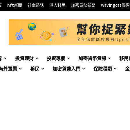
事
nft新聞
社會熱話
港人移民
加密貨幣新聞
wavingcat優惠
界
投資理財
投資專欄
加密貨幣資訊
移民
海外置業
移民
加密貨幣入門
保險種類
金