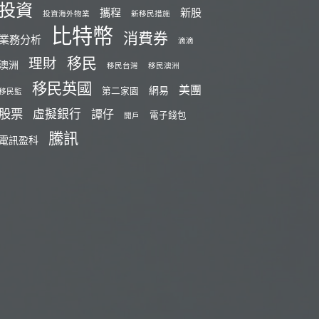
投資
攜程
新股
投資海外物業
新移民措施
比特幣
消費券
業務分析
滴滴
移民
理財
澳洲
移民台灣
移民澳洲
移民英國
美團
網易
第二家園
移民監
股票
虛擬銀行
譚仔
電子錢包
開戶
騰訊
電訊盈科