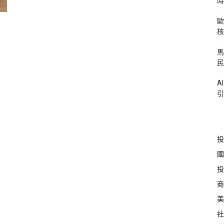
時
歐
核
馬
民
A
引
投
國
投
商
美
社