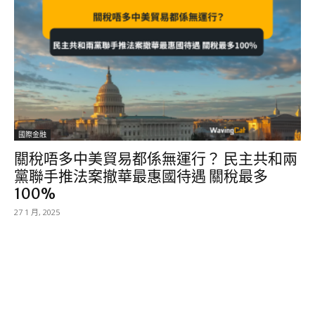
國際金融
關稅唔多中美貿易都係無運行？ 民主共和兩
黨聯手推法案撤華最惠國待遇 關稅最多
100%
27 1 月, 2025