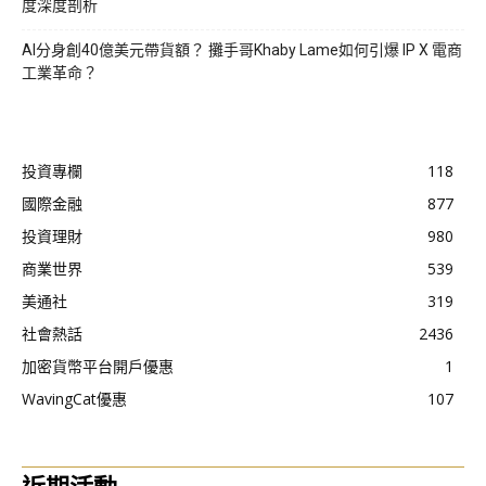
度深度剖析
AI分身創40億美元帶貨額？ 攤手哥Khaby Lame如何引爆 IP X 電商
工業革命？
投資專欄
118
國際金融
877
投資理財
980
商業世界
539
美通社
319
社會熱話
2436
加密貨幣平台開戶優惠
1
WavingCat優惠
107