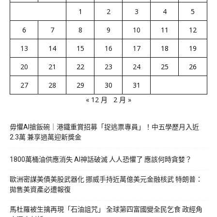
1
2
3
4
5
6
7
8
9
10
11
12
13
14
15
16
17
18
19
20
21
22
23
24
25
26
27
28
29
30
31
« 12 月
2 月 »
毋懼AI搶飯碗｜港鐵重賞招募「捉逃票專員」！中五學歷月入近
2.3萬 兼享過萬迎新獎金
1800萬桶油供應消失 AI神話破滅 人人恐懼了 應該何時貪婪？
歐洲密謀美債美股武器化 挪威手持近萬億美元金融核武 特朗普：
拋售美資產必遭報復
馬杜羅被生擒再現「石油詛咒」 全球第四富國變全民乞食 政經角