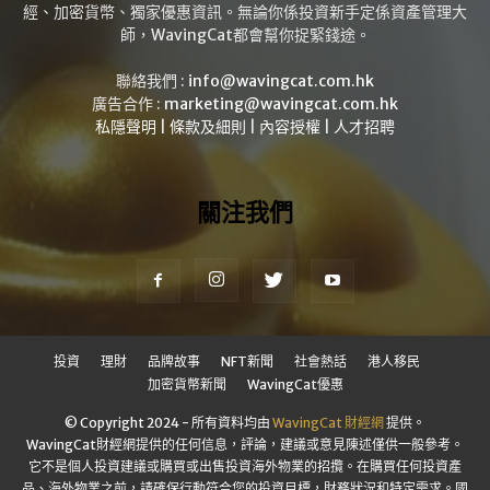
經、加密貨幣、獨家優惠資訊。無論你係投資新手定係資產管理大
師，WavingCat都會幫你捉緊錢途。
聯絡我們 :
info@wavingcat.com.hk
廣告合作 :
marketing@wavingcat.com.hk
私隱聲明
|
條款及細則
|
內容授權
|
人才招聘
關注我們
投資
理財
品牌故事
NFT新聞
社會熱話
港人移民
加密貨幣新聞
WavingCat優惠
© Copyright 2024 - 所有資料均由
WavingCat 財經網
提供。
WavingCat財經網提供的任何信息，評論，建議或意見陳述僅供一般參考。
它不是個人投資建議或購買或出售投資海外物業的招攬。在購買任何投資產
品、海外物業之前，請確保行動符合您的投資目標，財務狀況和特定需求。國