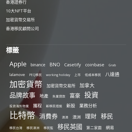
香港證券行
10大NFT平台
加密貨幣交易所
香港移民顧問公司
標籤
Apple
BNO
Casetify
coinbase
binance
Grab
八達通
lalamove
PEQ移民
working holiday
上市
低成本移民
加密貨幣
加拿大
加密貨幣交易所
投資
品牌故事
富豪
地產
失業貸款
攜程
新股
業務分析
投資海外物業
新移民措施
比特幣
消費券
移民
理財
澳洲
滴滴
移民英國
網易
第二家園
移民台灣
移民澳洲
移民監