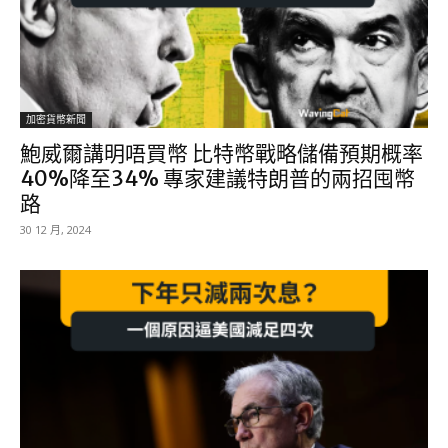
加密貨幣新聞
鮑威爾講明唔買幣 比特幣戰略儲備預期概率
40%降至34% 專家建議特朗普的兩招囤幣
路
30 12 月, 2024