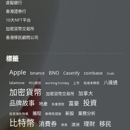
虛擬銀行
香港證券行
10大NFT平台
加密貨幣交易所
香港移民顧問公司
標籤
Apple
BNO
Casetify
coinbase
binance
Grab
八達通
lalamove
PEQ移民
working holiday
上市
低成本移民
加密貨幣
加拿大
加密貨幣交易所
投資
品牌故事
富豪
地產
失業貸款
攜程
新股
業務分析
投資海外物業
新移民措施
比特幣
消費券
移民
理財
澳洲
滴滴