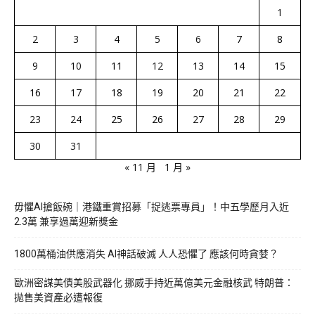
1
2
3
4
5
6
7
8
9
10
11
12
13
14
15
16
17
18
19
20
21
22
23
24
25
26
27
28
29
30
31
« 11 月
1 月 »
毋懼AI搶飯碗｜港鐵重賞招募「捉逃票專員」！中五學歷月入近
2.3萬 兼享過萬迎新獎金
1800萬桶油供應消失 AI神話破滅 人人恐懼了 應該何時貪婪？
歐洲密謀美債美股武器化 挪威手持近萬億美元金融核武 特朗普：
拋售美資產必遭報復