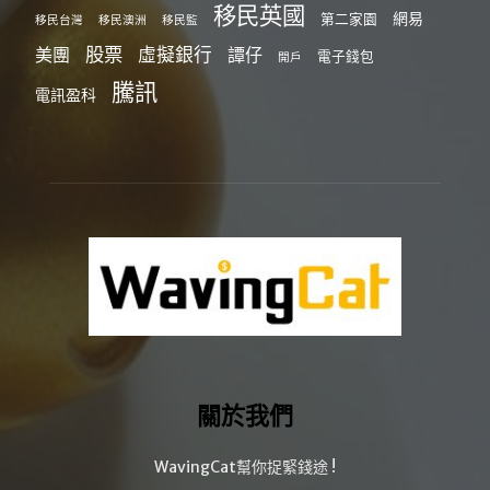
移民英國
網易
第二家園
移民台灣
移民澳洲
移民監
股票
虛擬銀行
美團
譚仔
電子錢包
開戶
騰訊
電訊盈科
關於我們
WavingCat幫你捉緊錢途 !