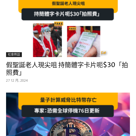
社會熱話
假聖誕老人現尖咀 持簡體字卡片呃$30「拍
照費」
27 12 月, 2024