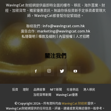
WavingCat 財經網提供最即時全面的樓市、移民、海外置業、財
經、加密貨幣、獨家優惠資訊。無論你係投資新手定係資產管理大
師，WavingCat都會幫你捉緊錢途。
聯絡我們 :
info@wavingcat.com.hk
廣告合作 :
marketing@wavingcat.com.hk
私隱聲明
|
條款及細則
|
內容授權
|
人才招聘
關注我們
投資
理財
品牌故事
NFT新聞
社會熱話
港人移民
加密貨幣新聞
WavingCat優惠
© Copyright 2024 - 所有資料均由
WavingCat 財經網
提供。
WavingCat財經網提供的任何信息，評論，建議或意見陳述僅供一般參考。