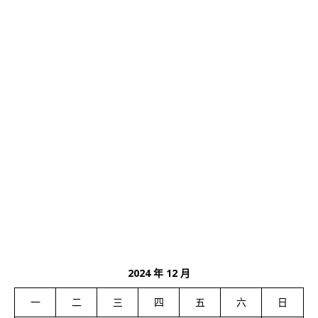
2024 年 12 月
一
二
三
四
五
六
日