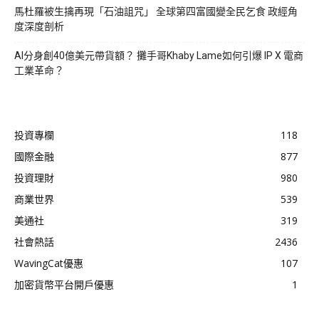
馬杜羅被生擒再現「石油詛咒」 全球第四富國變全民乞食 政經角
度深度剖析
AI分身創40億美元帶貨額？ 攤手哥Khaby Lame如何引爆 IP X 電商
工業革命？
投資專欄
118
國際金融
877
投資理財
980
商業世界
539
美通社
319
社會熱話
2436
WavingCat優惠
107
加密貨幣平台開戶優惠
1