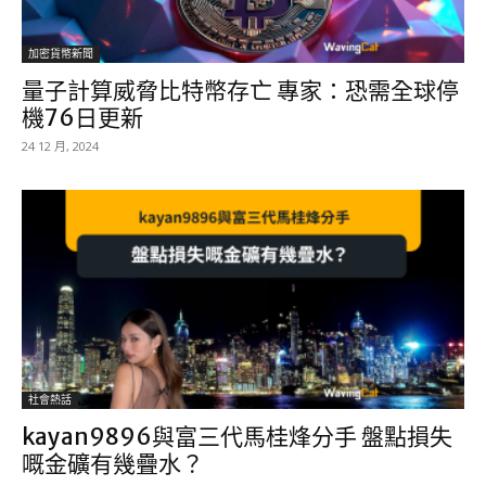
加密貨幣新聞
量子計算威脅比特幣存亡 專家：恐需全球停
機76日更新
24 12 月, 2024
社會熱話
kayan9896與富三代馬桂烽分手 盤點損失
嘅金礦有幾疊水？