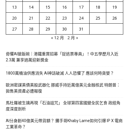
13
14
15
16
17
18
19
20
21
22
23
24
25
26
27
28
29
30
31
« 12 月
2 月 »
毋懼AI搶飯碗｜港鐵重賞招募「捉逃票專員」！中五學歷月入近
2.3萬 兼享過萬迎新獎金
1800萬桶油供應消失 AI神話破滅 人人恐懼了 應該何時貪婪？
歐洲密謀美債美股武器化 挪威手持近萬億美元金融核武 特朗普：
拋售美資產必遭報復
馬杜羅被生擒再現「石油詛咒」 全球第四富國變全民乞食 政經角
度深度剖析
AI分身創40億美元帶貨額？ 攤手哥Khaby Lame如何引爆 IP X 電商
工業革命？