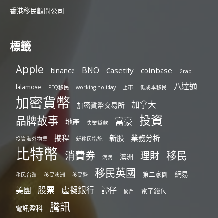
香港移民顧問公司
標籤
Apple
BNO
Casetify
coinbase
binance
Grab
八達通
lalamove
PEQ移民
working holiday
上市
低成本移民
加密貨幣
加拿大
加密貨幣交易所
投資
品牌故事
富豪
地產
失業貸款
攜程
新股
業務分析
投資海外物業
新移民措施
比特幣
消費券
移民
理財
澳洲
滴滴
移民英國
網易
第二家園
移民台灣
移民澳洲
移民監
股票
虛擬銀行
美團
譚仔
電子錢包
開戶
騰訊
電訊盈科