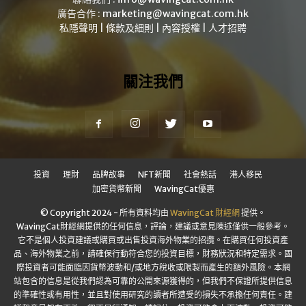
廣告合作 :
marketing@wavingcat.com.hk
私隱聲明
|
條款及細則
|
內容授權
|
人才招聘
關注我們
投資
理財
品牌故事
NFT新聞
社會熱話
港人移民
加密貨幣新聞
WavingCat優惠
© Copyright 2024 - 所有資料均由
WavingCat 財經網
提供。
WavingCat財經網提供的任何信息，評論，建議或意見陳述僅供一般參考。
它不是個人投資建議或購買或出售投資海外物業的招攬。在購買任何投資產
品、海外物業之前，請確保行動符合您的投資目標，財務狀況和特定需求。國
際投資者可能面臨因貨幣波動和/或地方稅收或限製而產生的額外風險。本網
站包含的信息是從我們認為可靠的公開來源獲得的，但我們不保證所提供信息
的準確性或有用性，並且對使用研究的讀者所遭受的損失不承擔任何責任。建