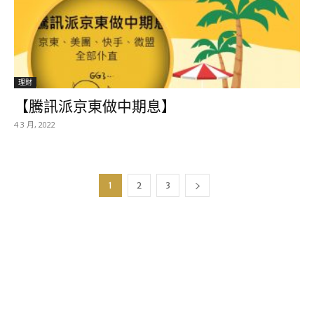
理財
【騰訊派京東做中期息】
4 3 月, 2022
1
2
3