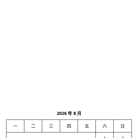
2026 年 8 月
一
二
三
四
五
六
日