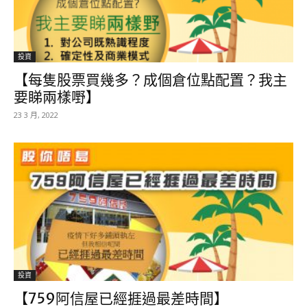
投資
【每隻股票買幾多？成個倉位點配置？我主
要睇兩樣嘢】
23 3 月, 2022
投資
【759阿信屋已經捱過最差時間】