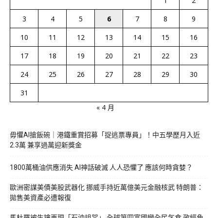
1
2
3
4
5
6
7
8
9
10
11
12
13
14
15
16
17
18
19
20
21
22
23
24
25
26
27
28
29
30
31
« 4 月
毋懼AI搶飯碗｜港鐵重賞招募「捉逃票專員」！中五學歷月入近
2.3萬 兼享過萬迎新獎金
1800萬桶油供應消失 AI神話破滅 人人恐懼了 應該何時貪婪？
歐洲密謀美債美股武器化 挪威手持近萬億美元金融核武 特朗普：
拋售美資產必遭報復
馬杜羅被生擒再現「石油詛咒」 全球第四富國變全民乞食 政經角