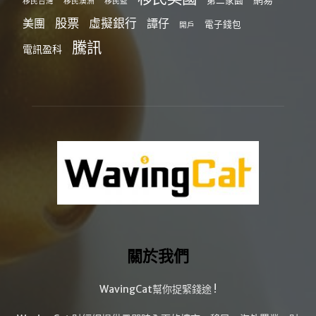
移民台灣
移民澳洲
移民監
股票
虛擬銀行
美團
譚仔
電子錢包
開戶
騰訊
電訊盈科
關於我們
WavingCat幫你捉緊錢途 !