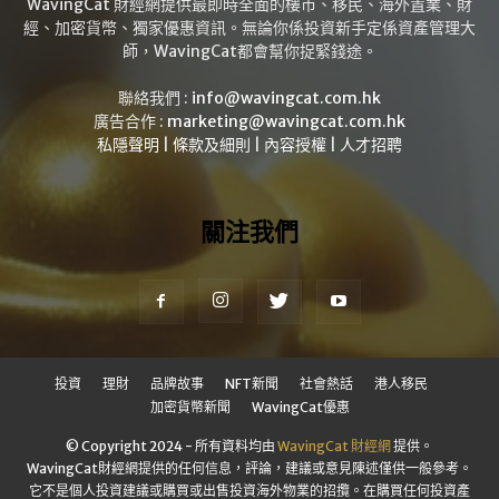
WavingCat 財經網提供最即時全面的樓市、移民、海外置業、財
經、加密貨幣、獨家優惠資訊。無論你係投資新手定係資產管理大
師，WavingCat都會幫你捉緊錢途。
聯絡我們 :
info@wavingcat.com.hk
廣告合作 :
marketing@wavingcat.com.hk
私隱聲明
|
條款及細則
|
內容授權
|
人才招聘
關注我們
投資
理財
品牌故事
NFT新聞
社會熱話
港人移民
加密貨幣新聞
WavingCat優惠
© Copyright 2024 - 所有資料均由
WavingCat 財經網
提供。
WavingCat財經網提供的任何信息，評論，建議或意見陳述僅供一般參考。
它不是個人投資建議或購買或出售投資海外物業的招攬。在購買任何投資產