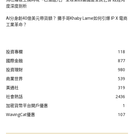
度深度剖析
AI分身創40億美元帶貨額？ 攤手哥Khaby Lame如何引爆 IP X 電商
工業革命？
投資專欄
118
國際金融
877
投資理財
980
商業世界
539
美通社
319
社會熱話
2436
加密貨幣平台開戶優惠
1
WavingCat優惠
107