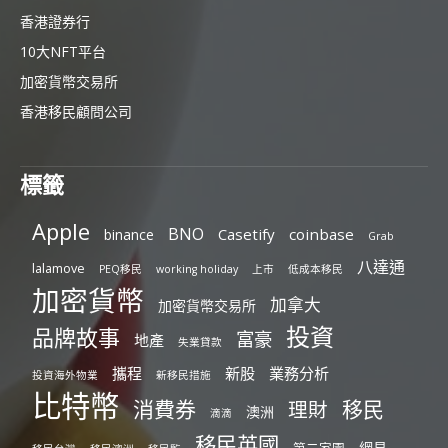
香港證券行
10大NFT平台
加密貨幣交易所
香港移民顧問公司
標籤
Apple
BNO
Casetify
coinbase
binance
Grab
八達通
lalamove
PEQ移民
working holiday
上市
低成本移民
加密貨幣
加拿大
加密貨幣交易所
投資
品牌故事
富豪
地產
失業貸款
攜程
新股
業務分析
投資海外物業
新移民措施
比特幣
消費券
移民
理財
澳洲
滴滴
移民英國
網易
第二家園