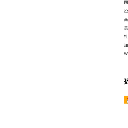
國
投
商
美
社
加
W