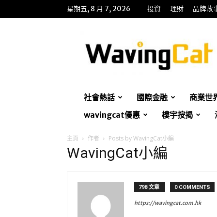
星期五, 8 月 7, 2026
投資
理財
品牌故
WavingCat
招
財
貓
社會熱話
國際金融
商業世
wavingcat優惠
樓宇按揭
主頁
作者
Posts by WavingCat小編
WavingCat小編
798 文章
0 COMMENTS
https://wavingcat.com.hk