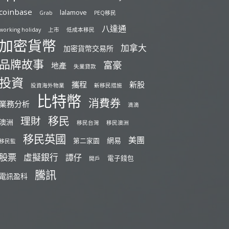
coinbase
lalamove
Grab
PEQ移民
八達通
working holiday
上市
低成本移民
加密貨幣
加拿大
加密貨幣交易所
品牌故事
富豪
地產
失業貸款
投資
攜程
新股
投資海外物業
新移民措施
比特幣
消費券
業務分析
滴滴
移民
理財
澳洲
移民台灣
移民澳洲
移民英國
美團
網易
第二家園
移民監
股票
虛擬銀行
譚仔
電子錢包
開戶
騰訊
電訊盈科