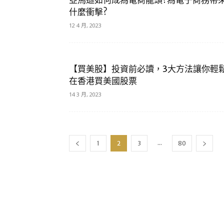
亞馬遜如何成為電商龍頭?為電子商務帶
什麼衝擊?
12 4 月, 2023
【買美股】投資前必讀，3大方法讓你輕
在香港買美國股票
14 3 月, 2023
...
1
2
3
80