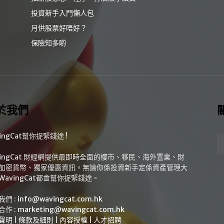
投資新手入門懶人包
月供股票好唔好？
保險知多啲
於我們
ingCat幫你捉緊錢途 !
vingCat 財經網提供最即時全面的樓市、移民、海外置業、財
加密貨幣、獨家優惠資訊。無論你係投資新手定係資產管理大
WavingCat都會幫你捉緊錢途。
我們 :
info@wavingcat.com.hk
合作 :
marketing@wavingcat.com.hk
聲明
|
條款及細則
|
內容授權
|
人才招聘