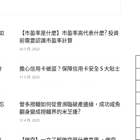
如
【市盈率是什麼】市盈率高代表什麼? 投資
前需要認識市盈率計算
26 5 月, 2023
分
擔心信用卡被盜？保障信用卡安全 5 大貼士
11 5 月, 2023
忘
營多撈麵如何從曾瀕臨破產邊緣，成功咸魚
翻身變成撈麵界的米芝連?
12 4 月, 2023