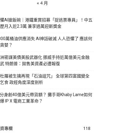
« 4 月
懼AI搶飯碗｜港鐵重賞招募「捉逃票專員」！中五
歷月入近2.3萬 兼享過萬迎新獎金
800萬桶油供應消失 AI神話破滅 人人恐懼了 應該何
貪婪？
洲密謀美債美股武器化 挪威手持近萬億美元金融
武 特朗普：拋售美資產必遭報復
杜羅被生擒再現「石油詛咒」 全球第四富國變全
乞食 政經角度深度剖析
I分身創40億美元帶貨額？ 攤手哥Khaby Lame如何
爆 IP X 電商工業革命？
資專欄
118