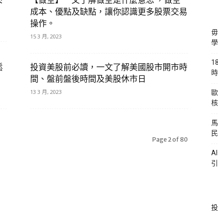
來
【做空】一文了解做空是什麼意思 ，做空
成本、優點及缺點，讓你認識更多股票交易
操作。
毋
15 3 月, 2023
學
1
鬆
投資美股前必讀，一文了解美國股市開市時
時
間、盤前盤後時間及美股休市日
13 3 月, 2023
歐
核
馬
民
Page 2 of 80
A
引
投