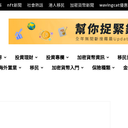
事
nft新聞
社會熱話
港人移民
加密貨幣新聞
wavingcat優惠
界
投資理財
投資專欄
加密貨幣資訊
移民
海外置業
移民
加密貨幣入門
保險種類
金