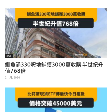
地產
鰂魚涌330呎地舖獲3000萬收購 半世紀升
值768倍
2 1 月, 2024