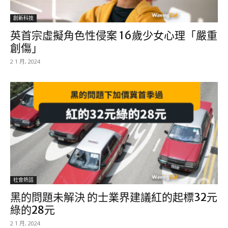
創新科技
英首宗虛擬角色性侵案 16歲少女心理「嚴重
創傷」
2 1 月, 2024
社會熱話
黑的問題未解決 的士業界建議紅的起標32元
綠的28元
2 1 月, 2024