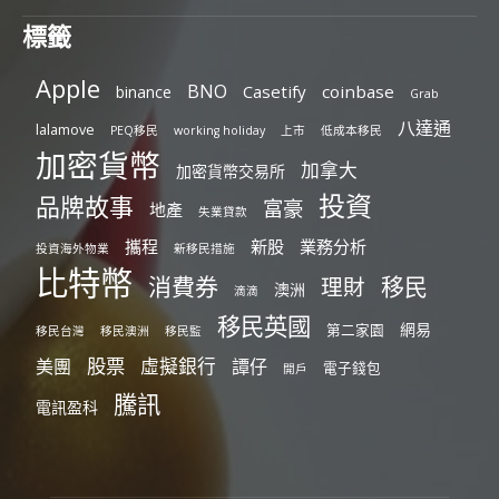
標籤
Apple
BNO
Casetify
coinbase
binance
Grab
八達通
lalamove
PEQ移民
working holiday
上市
低成本移民
加密貨幣
加拿大
加密貨幣交易所
投資
品牌故事
富豪
地產
失業貸款
攜程
新股
業務分析
投資海外物業
新移民措施
比特幣
消費券
移民
理財
澳洲
滴滴
移民英國
網易
第二家園
移民台灣
移民澳洲
移民監
股票
虛擬銀行
美團
譚仔
電子錢包
開戶
騰訊
電訊盈科