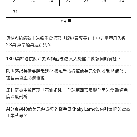
24
25
26
27
28
29
30
31
« 4 月
毋懼AI搶飯碗｜港鐵重賞招募「捉逃票專員」！中五學歷月入近
2.3萬 兼享過萬迎新獎金
1800萬桶油供應消失 AI神話破滅 人人恐懼了 應該何時貪婪？
歐洲密謀美債美股武器化 挪威手持近萬億美元金融核武 特朗普：
拋售美資產必遭報復
馬杜羅被生擒再現「石油詛咒」 全球第四富國變全民乞食 政經角
度深度剖析
AI分身創40億美元帶貨額？ 攤手哥Khaby Lame如何引爆 IP X 電商
工業革命？