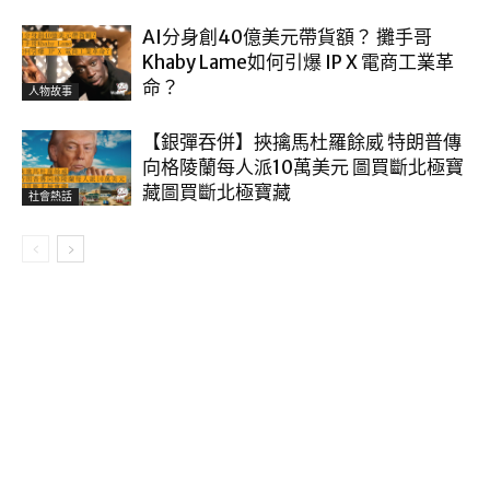
AI分身創40億美元帶貨額？ 攤手哥
Khaby Lame如何引爆 IP X 電商工業革
命？
人物故事
【銀彈吞併】挾擒馬杜羅餘威 特朗普傳
向格陵蘭每人派10萬美元 圖買斷北極寶
藏圖買斷北極寶藏
社會熱話