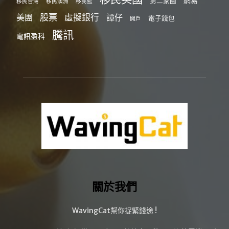
網易
第二家園
移民台灣
移民澳洲
移民監
股票
虛擬銀行
美團
譚仔
電子錢包
開戶
騰訊
電訊盈科
關於我們
WavingCat幫你捉緊錢途 !