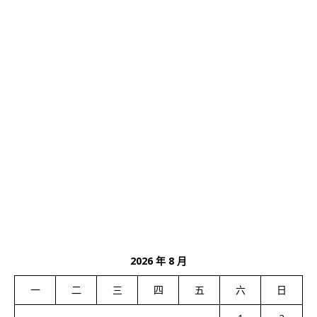
2026 年 8 月
一
二
三
四
五
六
日