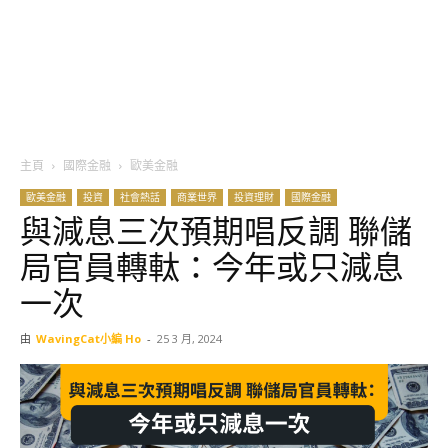
主頁
國際金融
歐美金融
歐美金融
投資
社會熱話
商業世界
投資理財
國際金融
與減息三次預期唱反調 聯儲
局官員轉軚：今年或只減息
一次
由
WavingCat小編 Ho
-
25 3 月, 2024