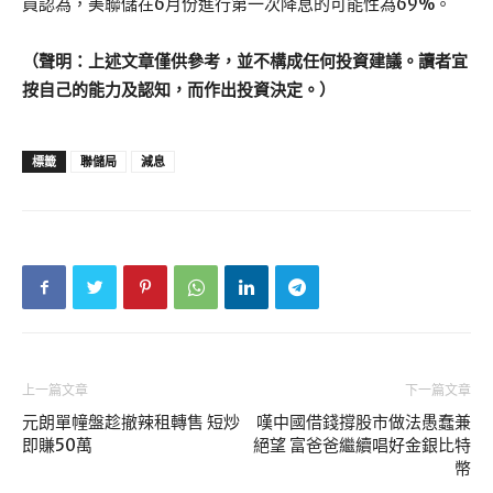
員認為，美聯儲在6月份進行第一次降息的可能性為69%。
（聲明：上述文章僅供參考，並不構成任何投資建議。讀者宜
按自己的能力及認知，而作出投資決定。）
標籤
聯儲局
減息
上一篇文章
下一篇文章
元朗單幢盤趁撤辣租轉售 短炒
嘆中國借錢撐股市做法愚蠢兼
即賺50萬
絕望 富爸爸繼續唱好金銀比特
幣