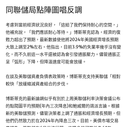
同聯儲局點陣圖唱反調
考慮到當前經濟狀況良好，「這給了我們保持耐心的空間，」
他補充說，「我們應該耐心等待。」博斯蒂克認為，經濟的復
甦力超出了預期，最新數據使他將2024年美國經濟增長預期
大致上調至2%左右。他指出，目前3.9%的失業率幾乎沒有變
化，而不久前這一水平還被認為會引發通脹壓力。儘管通脹正
呈「弧形」下降，但降溫速度可能會放緩。
在談及美聯儲資產負債表政策時，博斯蒂克支持美聯儲「相對
較快「放緩縮減資產組合的步伐。
博斯蒂克的最新論調似乎有別於上周美聯儲利率決策會議公布
的點閱圖平均預期(年內三次降息)和鮑威爾的鴿派言論。根據
新的美聯儲預測，儘管決策者上調了通脹和經濟增長預期，但
他們仍然致力於在2024年內降息三次。目前，美債市場交易