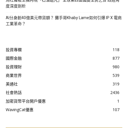
馬杜羅被生擒再現「石油詛咒」 全球第四富國變全民乞食 政經角
度深度剖析
AI分身創40億美元帶貨額？ 攤手哥Khaby Lame如何引爆 IP X 電商
工業革命？
投資專欄
118
國際金融
877
投資理財
980
商業世界
539
美通社
319
社會熱話
2436
加密貨幣平台開戶優惠
1
WavingCat優惠
107