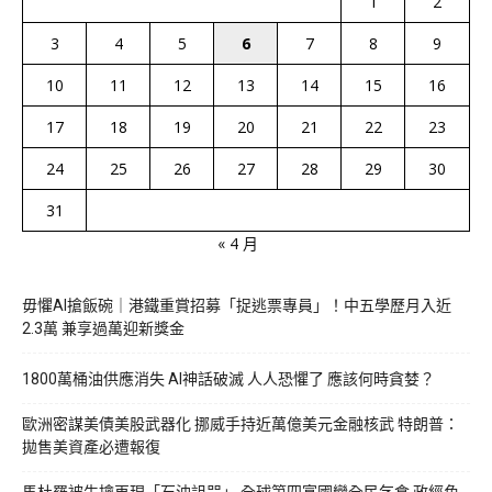
1
2
3
4
5
6
7
8
9
10
11
12
13
14
15
16
17
18
19
20
21
22
23
24
25
26
27
28
29
30
31
« 4 月
毋懼AI搶飯碗｜港鐵重賞招募「捉逃票專員」！中五學歷月入近
2.3萬 兼享過萬迎新獎金
1800萬桶油供應消失 AI神話破滅 人人恐懼了 應該何時貪婪？
歐洲密謀美債美股武器化 挪威手持近萬億美元金融核武 特朗普：
拋售美資產必遭報復