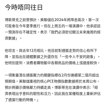
今時唔同往日
博斯蒂克之前曾預計，美聯儲在2024年將降息兩次，第一次
可能會在今年夏季進行。但在上周五的一場演講中，他承認這
一預測存在不確定性，表示「我們必須密切關注未來幾周的經
濟數據」。
他坦言，與去年12月相比，他目前對通脹走勢的信心有所下
降，並指出在總體數據之外還存在「一些令人不安的跡象」。
他特別提到，消費者購物籃中各類商品的價格上漲速度較快。
一項衡量潛在通脹壓力的關鍵指標在2月份連續第二個月超出
預期值。美聯儲重視的核心PCE物價指數數據將於本周公布，
預計將顯示價格壓力持續走高。博斯蒂克在演講中表示:「經
濟表現出乎意料的韌性和活力，因此我在某種程度上重新評估
了適當行動的時機。」