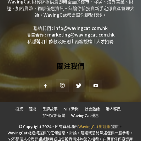
WavingCat 財經網提供最即時全面的樓市、移民、海外置業、財
經、加密貨幣、獨家優惠資訊。無論你係投資新手定係資產管理大
師，WavingCat都會幫你捉緊錢途。
聯絡我們 :
info@wavingcat.com.hk
廣告合作 :
marketing@wavingcat.com.hk
私隱聲明
|
條款及細則
|
內容授權
|
人才招聘
關注我們
投資
理財
品牌故事
NFT新聞
社會熱話
港人移民
加密貨幣新聞
WavingCat優惠
© Copyright 2024 - 所有資料均由
WavingCat 財經網
提供。
WavingCat財經網提供的任何信息，評論，建議或意見陳述僅供一般參考。
它不是個人投資建議或購買或出售投資海外物業的招攬。在購買任何投資產