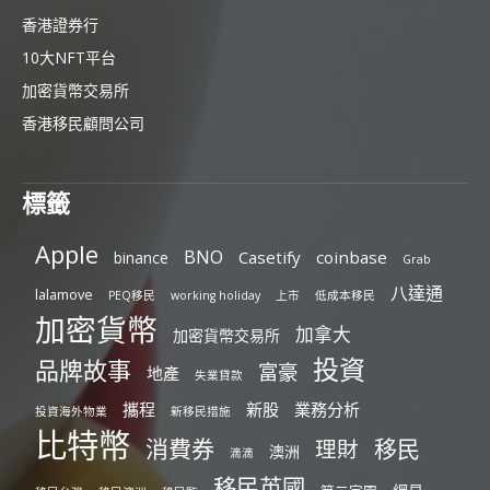
香港證券行
10大NFT平台
加密貨幣交易所
香港移民顧問公司
標籤
Apple
BNO
Casetify
coinbase
binance
Grab
八達通
lalamove
PEQ移民
working holiday
上市
低成本移民
加密貨幣
加拿大
加密貨幣交易所
投資
品牌故事
富豪
地產
失業貸款
攜程
新股
業務分析
投資海外物業
新移民措施
比特幣
消費券
移民
理財
澳洲
滴滴
移民英國