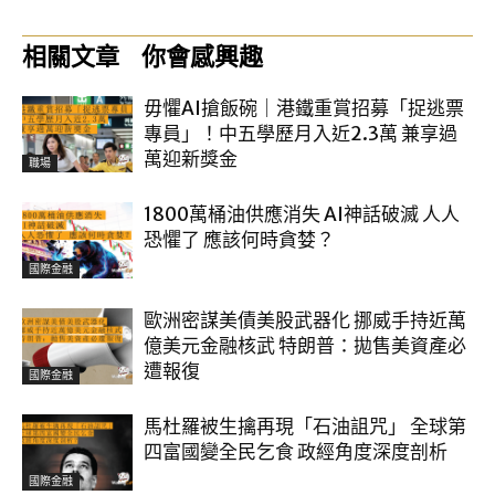
相關文章
你會感興趣
毋懼AI搶飯碗｜港鐵重賞招募「捉逃票
專員」！中五學歷月入近2.3萬 兼享過
萬迎新獎金
職場
1800萬桶油供應消失 AI神話破滅 人人
恐懼了 應該何時貪婪？
國際金融
歐洲密謀美債美股武器化 挪威手持近萬
億美元金融核武 特朗普：拋售美資產必
遭報復
國際金融
馬杜羅被生擒再現「石油詛咒」 全球第
四富國變全民乞食 政經角度深度剖析
國際金融