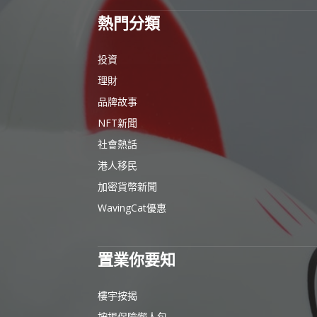
熱門分類
投資
理財
品牌故事
NFT新聞
社會熱話
港人移民
加密貨幣新聞
WavingCat優惠
置業你要知
樓宇按揭
按揭保險懶人包