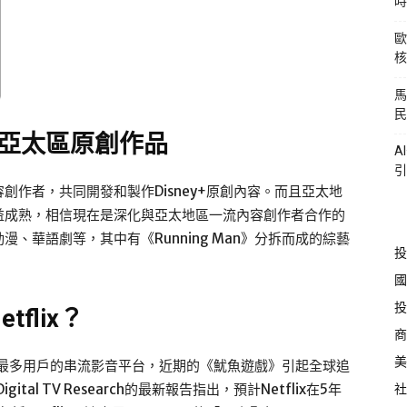
時
歐
核
馬
民
部亞太區原創作品
A
引
作者，共同開發和製作Disney+原創內容。而且亞太地
益成熟，相信現在是深化與亞太地區一流內容創作者合作的
、華語劇等，其中有《Running Man》分拆而成的綜藝
投
國
投
tflix？
商
美
全球最多用戶的串流影音平台，近期的《魷魚遊戲》引起全球追
社
tal TV Research的最新報告指出，預計Netflix在5年