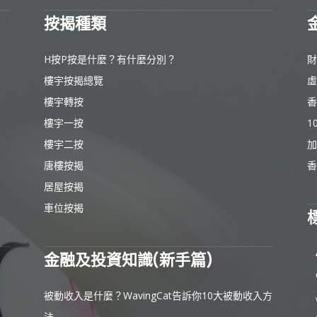
按揭種類
H按P按是什麼？有什麼分別？
財
樓宇按揭總覽
虛
樓宇轉按
香
樓宇一按
1
樓宇二按
加
唐樓按揭
香
居屋按揭
車位按揭
金融及投資知識(新手篇)
被動收入是什麼？WavingCat告訴你10大被動收入方
法