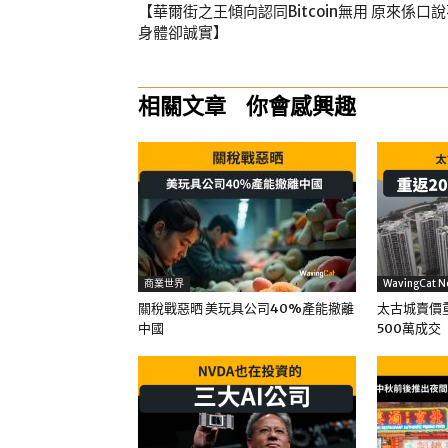
【華爾街之王傾向認同Bitcoin無用 原來係口
身體卻誠實】
相關文章
你會感興趣
商業世界
WavingCat N
關稅戰惡晒 美玩具公司40%產能撤離
太古城賣價重
中國
500萬成交