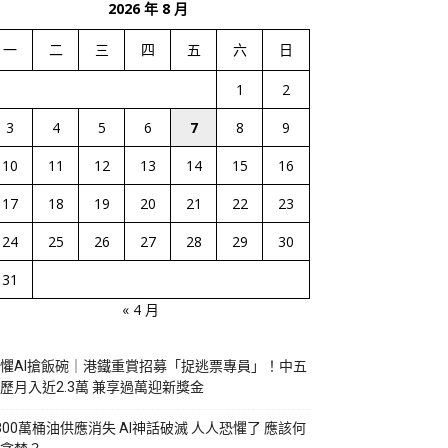
2026 年 8 月
一
二
三
四
五
六
日
1
2
3
4
5
6
7
8
9
10
11
12
13
14
15
16
17
18
19
20
21
22
23
24
25
26
27
28
29
30
31
« 4 月
懼AI搶飯碗｜港鐵重賞招募「捉逃票專員」！中五
歷月入近2.3萬 兼享過萬迎新獎金
800萬桶油供應消失 AI神話破滅 人人恐懼了 應該何