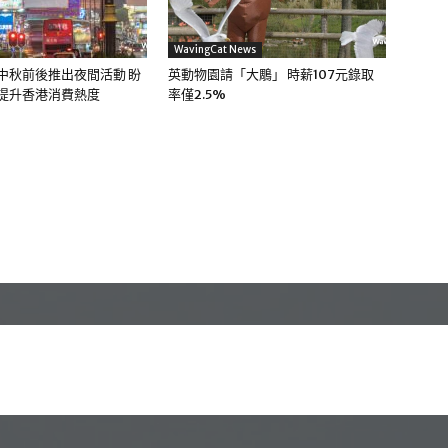
WavingCat News
中秋前後推出夜間活動 盼
英動物園請「大鵰」 時薪107元錄取
 提升香港消費熱度
率僅2.5%