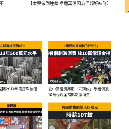
說不
【太興做到連鎖 唔通真係因為佢超好味咩】
ews
亞洲金融
回2013年 兩房單位僅
憂中國經濟周期「未到位」 學者倡放
10萬億現金補貼刺激消費