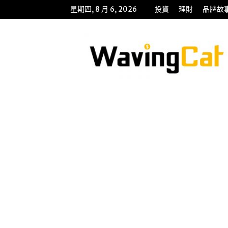
星期四, 8 月 6, 2026
投資
理財
品牌故
WavingCat
招
財
貓