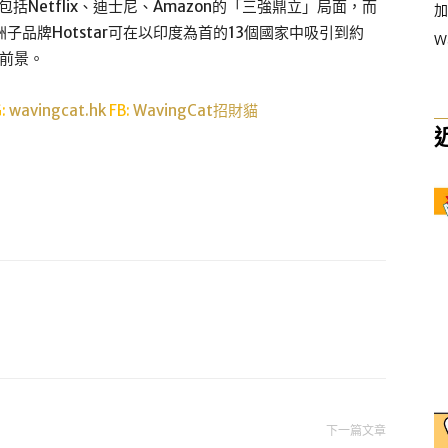
括Netflix、迪士尼、Amazon的「三強鼎立」局面，而
加
其亞洲子品牌Hotstar可在以印度為首的13個國家中吸引到約
W
長前景。
G:
wavingcat.hk
FB:
WavingCat招財貓
下一篇文章