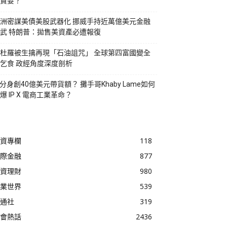
貪婪？
洲密謀美債美股武器化 挪威手持近萬億美元金融
武 特朗普：拋售美資產必遭報復
杜羅被生擒再現「石油詛咒」 全球第四富國變全
乞食 政經角度深度剖析
I分身創40億美元帶貨額？ 攤手哥Khaby Lame如何
爆 IP X 電商工業革命？
資專欄
118
際金融
877
資理財
980
業世界
539
通社
319
會熱話
2436