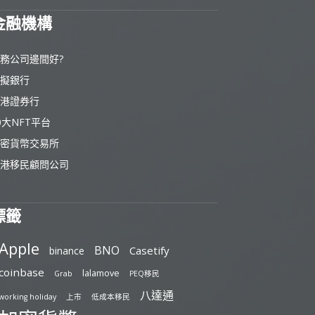
金融機構
務公司邊間好?
擬銀行
港證券行
0大NFT平台
密貨幣交易所
港移民顧問公司
標籤
Apple
BNO
Casetify
binance
coinbase
lalamove
Grab
PEQ移民
八達通
working holiday
上市
低成本移民