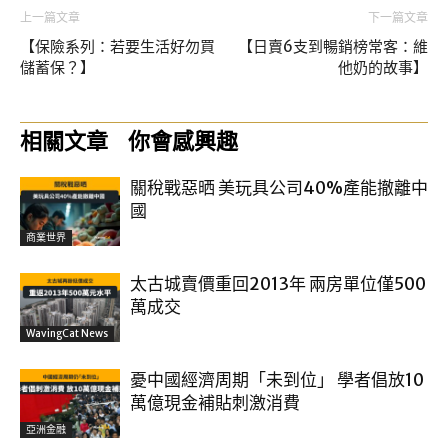
上一篇文章
下一篇文章
【保險系列：若要生活好勿買
【日賣6支到暢銷榜常客：維
儲蓄保？】
他奶的故事】
相關文章
你會感興趣
關稅戰惡晒 美玩具公司40%產能撤離中
國
商業世界
太古城賣價重回2013年 兩房單位僅500
萬成交
WavingCat News
憂中國經濟周期「未到位」 學者倡放10
萬億現金補貼刺激消費
亞洲金融