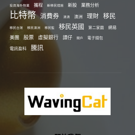
攜程
新股
業務分析
投資海外物業
新移民措施
比特幣
消費券
移民
理財
澳洲
滴滴
移民英國
網易
第二家園
移民台灣
移民澳洲
移民監
股票
虛擬銀行
美團
譚仔
電子錢包
開戶
騰訊
電訊盈科