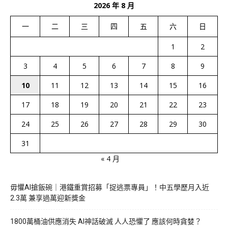
2026 年 8 月
一
二
三
四
五
六
日
1
2
3
4
5
6
7
8
9
10
11
12
13
14
15
16
17
18
19
20
21
22
23
24
25
26
27
28
29
30
31
« 4 月
毋懼AI搶飯碗｜港鐵重賞招募「捉逃票專員」！中五學歷月入近
2.3萬 兼享過萬迎新獎金
1800萬桶油供應消失 AI神話破滅 人人恐懼了 應該何時貪婪？