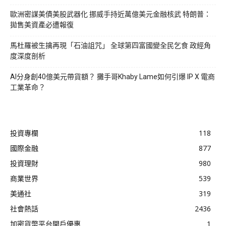
歐洲密謀美債美股武器化 挪威手持近萬億美元金融核武 特朗普：
拋售美資產必遭報復
馬杜羅被生擒再現「石油詛咒」 全球第四富國變全民乞食 政經角
度深度剖析
AI分身創40億美元帶貨額？ 攤手哥Khaby Lame如何引爆 IP X 電商
工業革命？
投資專欄
118
國際金融
877
投資理財
980
商業世界
539
美通社
319
社會熱話
2436
加密貨幣平台開戶優惠
1