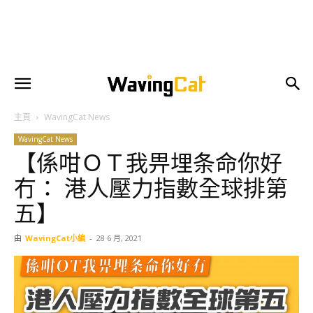
主頁
WavingCat News
WavingCat News
【係咁ＯＴ我畀埋条命你好
冇： 港人壓力指數全球排第
五】
由
WavingCat小編
-
28 6 月, 2021