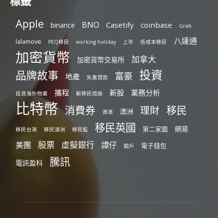
標籤
Apple
BNO
Casetify
coinbase
binance
Grab
八達通
lalamove
PEQ移民
working holiday
上市
低成本移民
加密貨幣
加拿大
加密貨幣交易所
投資
品牌故事
富豪
地產
失業貸款
攜程
新股
業務分析
投資海外物業
新移民措施
比特幣
消費券
移民
理財
澳洲
滴滴
移民英國
網易
第二家園
移民台灣
移民澳洲
移民監
股票
虛擬銀行
美團
譚仔
電子錢包
開戶
騰訊
電訊盈科