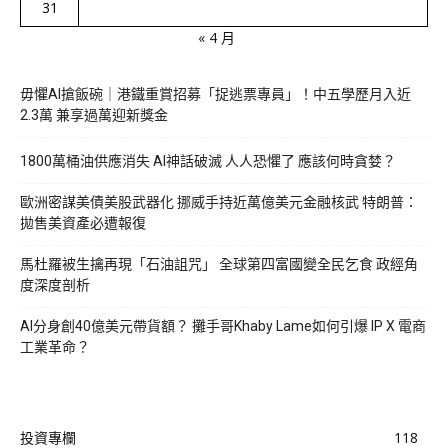
31
« 4 月
毋懼AI搶飯碗｜港鐵重賞招募「捉逃票專員」！中五學歷月入近
2.3萬 兼享過萬迎新獎金
1800萬桶油供應消失 AI神話破滅 人人恐懼了 應該何時貪婪？
歐洲密謀美債美股武器化 挪威手持近萬億美元金融核武 特朗普：
拋售美資產必遭報復
馬杜羅被生擒再現「石油詛咒」 全球第四富國變全民乞食 政經角
度深度剖析
AI分身創40億美元帶貨額？ 攤手哥Khaby Lame如何引爆 IP X 電商
工業革命？
投資專欄
118