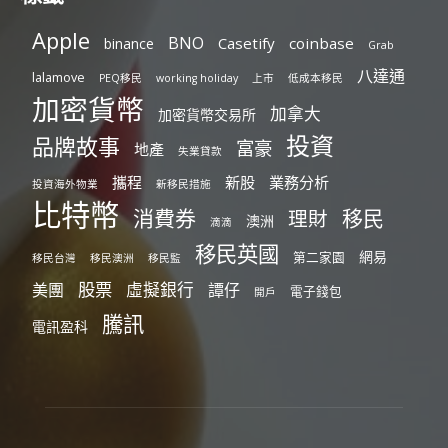
Apple
BNO
Casetify
coinbase
binance
Grab
八達通
lalamove
PEQ移民
working holiday
上市
低成本移民
加密貨幣
加拿大
加密貨幣交易所
投資
品牌故事
富豪
地產
失業貸款
攜程
新股
業務分析
投資海外物業
新移民措施
比特幣
消費券
移民
理財
澳洲
滴滴
移民英國
網易
第二家園
移民台灣
移民澳洲
移民監
股票
虛擬銀行
美團
譚仔
電子錢包
開戶
騰訊
電訊盈科