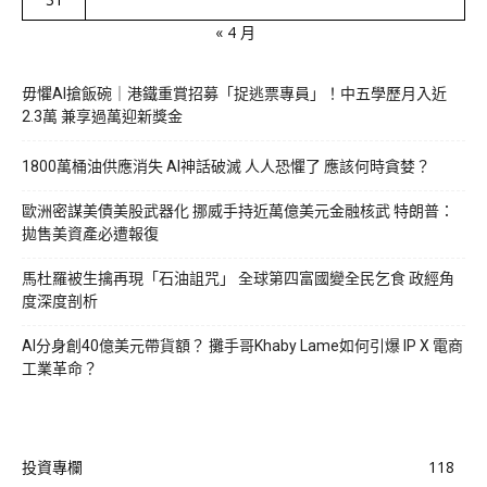
« 4 月
毋懼AI搶飯碗｜港鐵重賞招募「捉逃票專員」！中五學歷月入近
2.3萬 兼享過萬迎新獎金
1800萬桶油供應消失 AI神話破滅 人人恐懼了 應該何時貪婪？
歐洲密謀美債美股武器化 挪威手持近萬億美元金融核武 特朗普：
拋售美資產必遭報復
馬杜羅被生擒再現「石油詛咒」 全球第四富國變全民乞食 政經角
度深度剖析
AI分身創40億美元帶貨額？ 攤手哥Khaby Lame如何引爆 IP X 電商
工業革命？
投資專欄
118