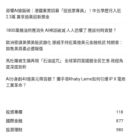
毋懼AI搶飯碗｜港鐵重賞招募「捉逃票專員」！中五學歷月入近
2.3萬 兼享過萬迎新獎金
1800萬桶油供應消失 AI神話破滅 人人恐懼了 應該何時貪婪？
歐洲密謀美債美股武器化 挪威手持近萬億美元金融核武 特朗普：
拋售美資產必遭報復
馬杜羅被生擒再現「石油詛咒」 全球第四富國變全民乞食 政經角
度深度剖析
AI分身創40億美元帶貨額？ 攤手哥Khaby Lame如何引爆 IP X 電商
工業革命？
投資專欄
118
國際金融
877
投資理財
980