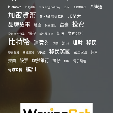
八達通
lalamove
PEQ移民
working holiday
上市
低成本移民
加密貨幣
加拿大
加密貨幣交易所
投資
品牌故事
富豪
地產
失業貸款
攜程
新股
業務分析
投資海外物業
新移民措施
比特幣
消費券
移民
理財
澳洲
滴滴
移民英國
網易
第二家園
移民台灣
移民澳洲
移民監
股票
虛擬銀行
美團
譚仔
電子錢包
開戶
騰訊
電訊盈科