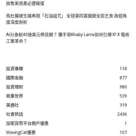
拋售美資產必遭報復
馬杜羅被生擒再現「石油詛咒」 全球第四富國變全民乞食 政經角
度深度剖析
AI分身創40億美元帶貨額？ 攤手哥Khaby Lame如何引爆 IP X 電商
工業革命？
投資專欄
118
國際金融
877
投資理財
980
商業世界
539
美通社
319
社會熱話
2436
加密貨幣平台開戶優惠
1
WavingCat優惠
107