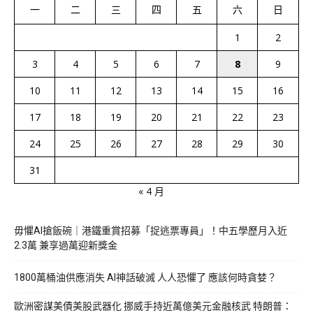
一
二
三
四
五
六
日
1
2
3
4
5
6
7
8
9
10
11
12
13
14
15
16
17
18
19
20
21
22
23
24
25
26
27
28
29
30
31
« 4 月
毋懼AI搶飯碗｜港鐵重賞招募「捉逃票專員」！中五學歷月入近
2.3萬 兼享過萬迎新獎金
1800萬桶油供應消失 AI神話破滅 人人恐懼了 應該何時貪婪？
歐洲密謀美債美股武器化 挪威手持近萬億美元金融核武 特朗普：