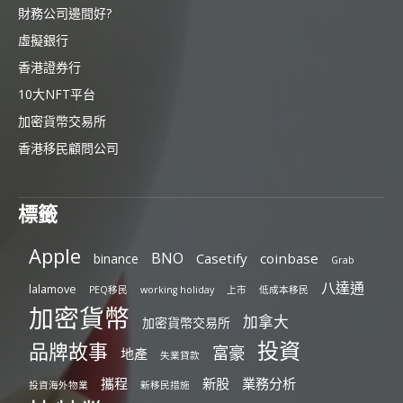
財務公司邊間好?
虛擬銀行
香港證券行
10大NFT平台
加密貨幣交易所
香港移民顧問公司
標籤
Apple
BNO
Casetify
coinbase
binance
Grab
八達通
lalamove
PEQ移民
working holiday
上市
低成本移民
加密貨幣
加拿大
加密貨幣交易所
投資
品牌故事
富豪
地產
失業貸款
攜程
新股
業務分析
投資海外物業
新移民措施