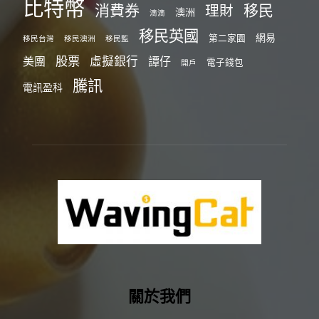
比特幣
消費券
移民
理財
澳洲
滴滴
移民英國
網易
第二家園
移民台灣
移民澳洲
移民監
股票
虛擬銀行
美團
譚仔
電子錢包
開戶
騰訊
電訊盈科
關於我們