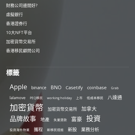
財務公司邊間好?
虛擬銀行
香港證券行
10大NFT平台
加密貨幣交易所
香港移民顧問公司
標籤
Apple
BNO
Casetify
coinbase
binance
Grab
八達通
lalamove
PEQ移民
working holiday
上市
低成本移民
加密貨幣
加拿大
加密貨幣交易所
投資
品牌故事
富豪
地產
失業貸款
攜程
新股
業務分析
投資海外物業
新移民措施