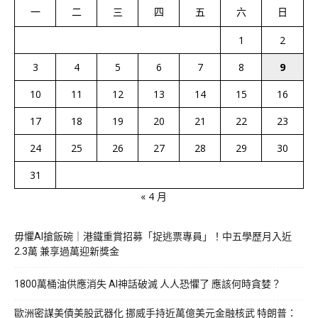
一
二
三
四
五
六
日
1
2
3
4
5
6
7
8
9
10
11
12
13
14
15
16
17
18
19
20
21
22
23
24
25
26
27
28
29
30
31
« 4 月
毋懼AI搶飯碗｜港鐵重賞招募「捉逃票專員」！中五學歷月入近
2.3萬 兼享過萬迎新獎金
1800萬桶油供應消失 AI神話破滅 人人恐懼了 應該何時貪婪？
歐洲密謀美債美股武器化 挪威手持近萬億美元金融核武 特朗普：