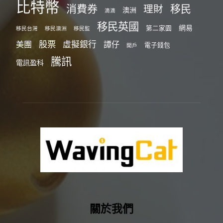
比特幣
消費券
移民
理財
澳洲
滴滴
移民英國
網易
第二家園
移民台灣
移民澳洲
移民監
股票
虛擬銀行
美團
譚仔
電子錢包
開戶
騰訊
電訊盈科
關於我們