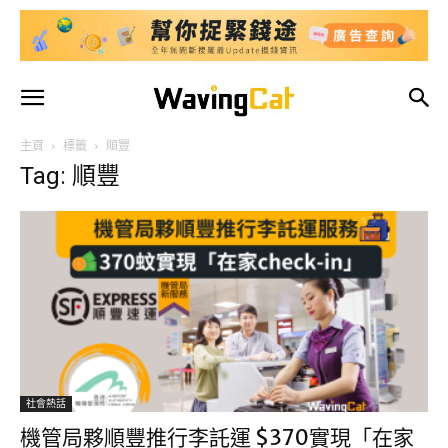
主頁
標籤
順豐
Tag: 順豐
社會熱話
機管局夥順豐推行李託運 $370實現「在家