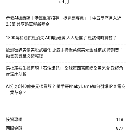
« 4 月
毋懼AI搶飯碗｜港鐵重賞招募「捉逃票專員」！中五學歷月入近
2.3萬 兼享過萬迎新獎金
1800萬桶油供應消失 AI神話破滅 人人恐懼了 應該何時貪婪？
歐洲密謀美債美股武器化 挪威手持近萬億美元金融核武 特朗普：
拋售美資產必遭報復
馬杜羅被生擒再現「石油詛咒」 全球第四富國變全民乞食 政經角
度深度剖析
AI分身創40億美元帶貨額？ 攤手哥Khaby Lame如何引爆 IP X 電商
工業革命？
投資專欄
118
國際金融
877