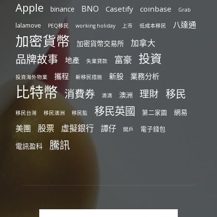
Apple
BNO
Casetify
coinbase
binance
Grab
八達通
lalamove
PEQ移民
working holiday
上市
低成本移民
加密貨幣
加拿大
加密貨幣交易所
投資
品牌故事
富豪
地產
失業貸款
攜程
新股
業務分析
投資海外物業
新移民措施
比特幣
消費券
移民
理財
澳洲
滴滴
移民英國
網易
第二家園
移民台灣
移民澳洲
移民監
股票
虛擬銀行
美團
譚仔
電子錢包
開戶
騰訊
電訊盈科