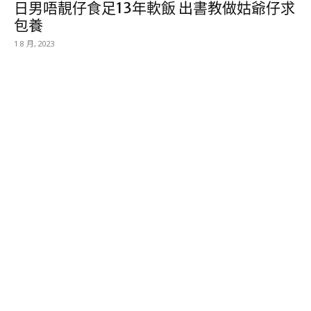
日男唔靚仔食足13年軟飯 出書教做姑爺仔求
包養
1 8 月, 2023