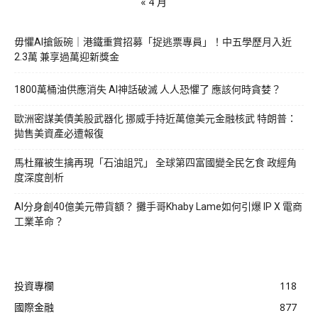
« 4 月
毋懼AI搶飯碗｜港鐵重賞招募「捉逃票專員」！中五學歷月入近
2.3萬 兼享過萬迎新獎金
1800萬桶油供應消失 AI神話破滅 人人恐懼了 應該何時貪婪？
歐洲密謀美債美股武器化 挪威手持近萬億美元金融核武 特朗普：
拋售美資產必遭報復
馬杜羅被生擒再現「石油詛咒」 全球第四富國變全民乞食 政經角
度深度剖析
AI分身創40億美元帶貨額？ 攤手哥Khaby Lame如何引爆 IP X 電商
工業革命？
投資專欄
118
國際金融
877