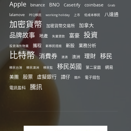
Apple
BNO
Casetify
coinbase
binance
Grab
八達通
lalamove
PEQ移民
working holiday
上市
低成本移民
加密貨幣
加拿大
加密貨幣交易所
投資
品牌故事
富豪
地產
失業貸款
攜程
新股
業務分析
投資海外物業
新移民措施
比特幣
消費券
移民
理財
澳洲
滴滴
移民英國
網易
第二家園
移民台灣
移民澳洲
移民監
股票
虛擬銀行
美團
譚仔
電子錢包
開戶
騰訊
電訊盈科