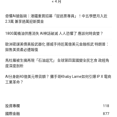
« 4 月
毋懼AI搶飯碗｜港鐵重賞招募「捉逃票專員」！中五學歷月入近
2.3萬 兼享過萬迎新獎金
1800萬桶油供應消失 AI神話破滅 人人恐懼了 應該何時貪婪？
歐洲密謀美債美股武器化 挪威手持近萬億美元金融核武 特朗普：
拋售美資產必遭報復
馬杜羅被生擒再現「石油詛咒」 全球第四富國變全民乞食 政經角
度深度剖析
AI分身創40億美元帶貨額？ 攤手哥Khaby Lame如何引爆 IP X 電商
工業革命？
投資專欄
118
國際金融
877