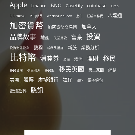
Apple
BNO
Casetify
coinbase
binance
Grab
八達通
lalamove
PEQ移民
working holiday
上市
低成本移民
加密貨幣
加拿大
加密貨幣交易所
投資
品牌故事
富豪
地產
失業貸款
攜程
新股
業務分析
投資海外物業
新移民措施
比特幣
消費券
移民
理財
澳洲
滴滴
移民英國
網易
第二家園
移民台灣
移民澳洲
移民監
股票
虛擬銀行
美團
譚仔
電子錢包
開戶
騰訊
電訊盈科