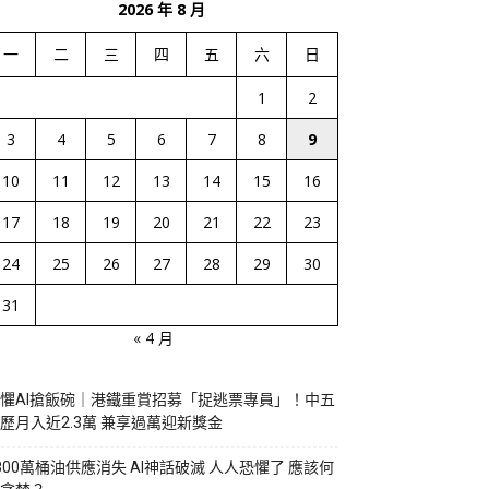
2026 年 8 月
一
二
三
四
五
六
日
1
2
3
4
5
6
7
8
9
10
11
12
13
14
15
16
17
18
19
20
21
22
23
24
25
26
27
28
29
30
31
« 4 月
懼AI搶飯碗｜港鐵重賞招募「捉逃票專員」！中五
歷月入近2.3萬 兼享過萬迎新獎金
800萬桶油供應消失 AI神話破滅 人人恐懼了 應該何