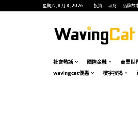
星期六, 8 月 8, 2026
投資
理財
品牌故
WavingCat
招
財
貓
社會熱話
國際金融
商業世
wavingcat優惠
樓宇按揭