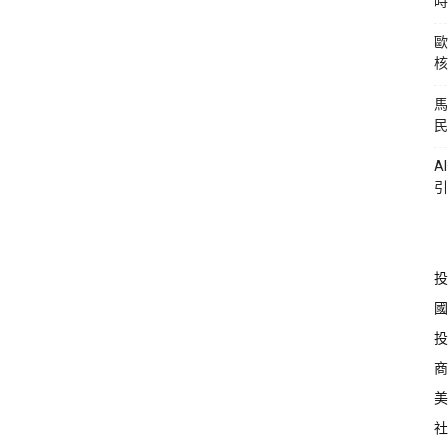
時
歐
核
馬
民
A
引
投
國
投
商
美
社