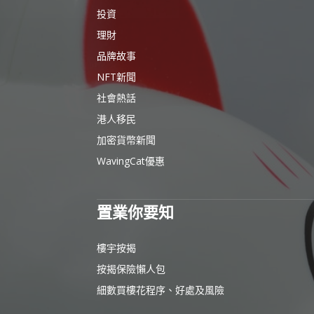
投資
理財
品牌故事
NFT新聞
社會熱話
港人移民
加密貨幣新聞
WavingCat優惠
置業你要知
樓宇按揭
按揭保險懶人包
細數買樓花程序、好處及風險