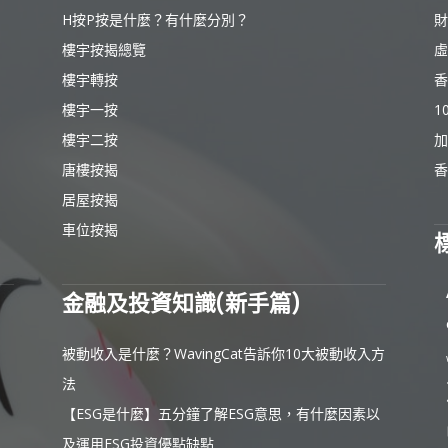
H按P按是什麼？有什麼分別？
財
樓宇按揭總覽
虛
樓宇轉按
香
樓宇一按
1
樓宇二按
加
唐樓按揭
香
居屋按揭
車位按揭
金融及投資知識(新手篇)
被動收入是什麼？WavingCat告訴你10大被動收入方
法
【ESG是什麼】五分鐘了解ESG意思，有什麼因素以
及運用ESG投資優點缺點