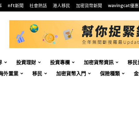
事
nft新聞
社會熱話
港人移民
加密貨幣新聞
wavingcat優惠
界
投資理財
投資專欄
加密貨幣資訊
移民
海外置業
移民
加密貨幣入門
保險種類
金