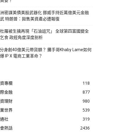
貪婪？
洲密謀美債美股武器化 挪威手持近萬億美元金融
武 特朗普：拋售美資產必遭報復
杜羅被生擒再現「石油詛咒」 全球第四富國變全
乞食 政經角度深度剖析
I分身創40億美元帶貨額？ 攤手哥Khaby Lame如何
爆 IP X 電商工業革命？
資專欄
118
際金融
877
資理財
980
業世界
539
通社
319
會熱話
2436