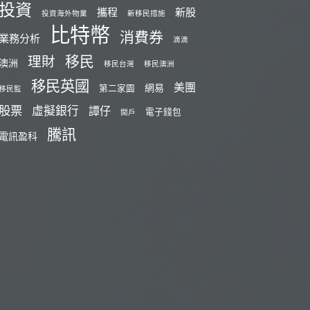
投資
攜程
新股
投資海外物業
新移民措施
比特幣
消費券
業務分析
滴滴
移民
理財
澳洲
移民台灣
移民澳洲
移民英國
美團
網易
第二家園
移民監
股票
虛擬銀行
譚仔
電子錢包
開戶
騰訊
電訊盈科