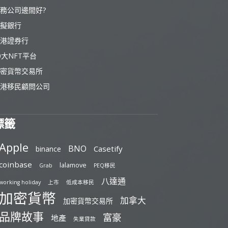
務公司邊間好?
擬銀行
港證券行
0大NFT平台
密貨幣交易所
港移民顧問公司
標籤
Apple
BNO
Casetify
binance
coinbase
lalamove
Grab
PEQ移民
八達通
working holiday
上市
低成本移民
加密貨幣
加拿大
加密貨幣交易所
品牌故事
富豪
地產
失業貸款