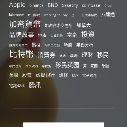
Apple
BNO
Casetify
coinbase
binance
Grab
八達通
lalamove
PEQ移民
working holiday
上市
低成本移民
加密貨幣
加拿大
加密貨幣交易所
投資
品牌故事
富豪
地產
失業貸款
攜程
新股
業務分析
投資海外物業
新移民措施
比特幣
消費券
移民
理財
澳洲
滴滴
移民英國
網易
第二家園
移民台灣
移民澳洲
移民監
股票
虛擬銀行
美團
譚仔
電子錢包
開戶
騰訊
電訊盈科