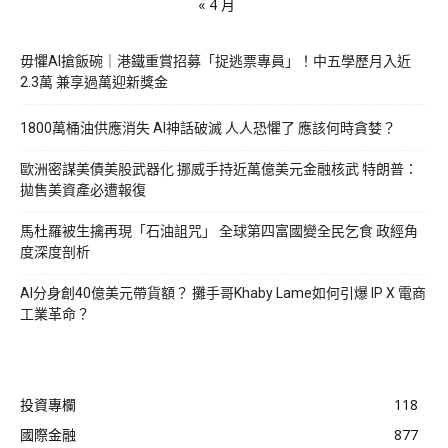
« 4 月
毋懼AI搶飯碗｜港鐵重賞招募「捉逃票專員」！中五學歷月入近
2.3萬 兼享過萬迎新獎金
1800萬桶油供應消失 AI神話破滅 人人恐懼了 應該何時貪婪？
歐洲密謀美債美股武器化 挪威手持近萬億美元金融核武 特朗普：
拋售美資產必遭報復
馬杜羅被生擒再現「石油詛咒」 全球第四富國變全民乞食 政經角
度深度剖析
AI分身創40億美元帶貨額？ 攤手哥Khaby Lame如何引爆 IP X 電商
工業革命？
投資專欄
118
國際金融
877