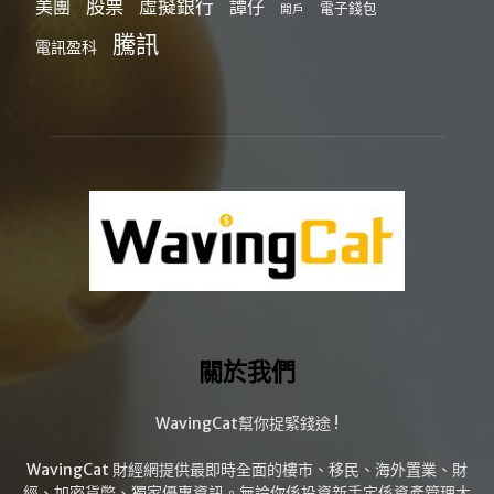
股票
虛擬銀行
美團
譚仔
電子錢包
開戶
騰訊
電訊盈科
關於我們
WavingCat幫你捉緊錢途 !
WavingCat 財經網提供最即時全面的樓市、移民、海外置業、財
經、加密貨幣、獨家優惠資訊。無論你係投資新手定係資產管理大