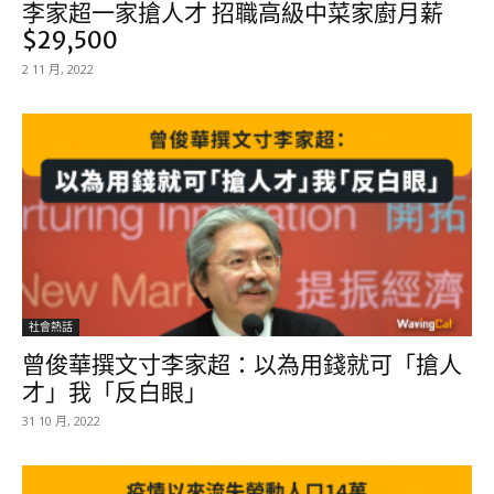
李家超一家搶人才 招職高級中菜家廚月薪
$29,500
2 11 月, 2022
社會熱話
曾俊華撰文寸李家超：以為用錢就可「搶人
才」我「反白眼」
31 10 月, 2022