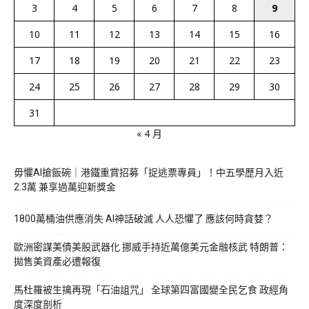
3
4
5
6
7
8
9
10
11
12
13
14
15
16
17
18
19
20
21
22
23
24
25
26
27
28
29
30
31
« 4 月
毋懼AI搶飯碗｜港鐵重賞招募「捉逃票專員」！中五學歷月入近
2.3萬 兼享過萬迎新獎金
1800萬桶油供應消失 AI神話破滅 人人恐懼了 應該何時貪婪？
歐洲密謀美債美股武器化 挪威手持近萬億美元金融核武 特朗普：
拋售美資產必遭報復
馬杜羅被生擒再現「石油詛咒」 全球第四富國變全民乞食 政經角
度深度剖析