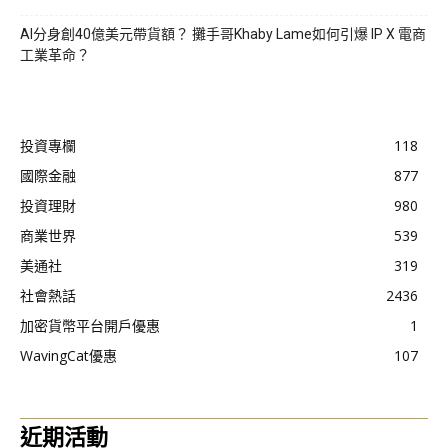
AI分身創40億美元帶貨額？ 攤手哥Khaby Lame如何引爆 IP X 電商
工業革命？
投資專欄
118
國際金融
877
投資理財
980
商業世界
539
美通社
319
社會熱話
2436
加密貨幣平台開戶優惠
1
WavingCat優惠
107
近期活動