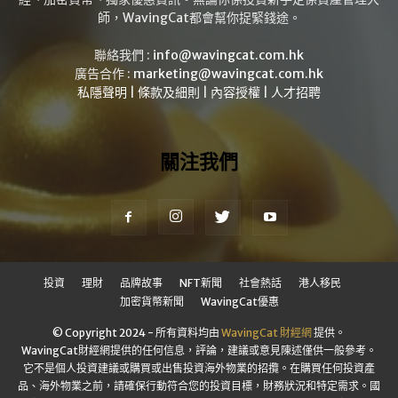
師，WavingCat都會幫你捉緊錢途。
聯絡我們 :
info@wavingcat.com.hk
廣告合作 :
marketing@wavingcat.com.hk
私隱聲明
|
條款及細則
|
內容授權
|
人才招聘
關注我們
投資
理財
品牌故事
NFT新聞
社會熱話
港人移民
加密貨幣新聞
WavingCat優惠
© Copyright 2024 - 所有資料均由
WavingCat 財經網
提供。
WavingCat財經網提供的任何信息，評論，建議或意見陳述僅供一般參考。
它不是個人投資建議或購買或出售投資海外物業的招攬。在購買任何投資產
品、海外物業之前，請確保行動符合您的投資目標，財務狀況和特定需求。國