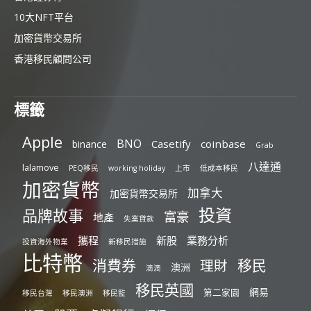
10大NFT平台
加密貨幣交易所
香港移民顧問公司
標籤
Apple
BNO
Casetify
coinbase
binance
Grab
八達通
lalamove
PEQ移民
working holiday
上市
低成本移民
加密貨幣
加拿大
加密貨幣交易所
投資
品牌故事
富豪
地產
失業貸款
攜程
新股
業務分析
投資海外物業
新移民措施
比特幣
消費券
移民
理財
澳洲
滴滴
移民英國
網易
第二家園
移民台灣
移民澳洲
移民監