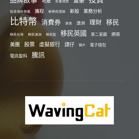
富豪
地產
失業貸款
攜程
新股
業務分析
投資海外物業
新移民措施
比特幣
消費券
移民
理財
澳洲
滴滴
移民英國
網易
第二家園
移民台灣
移民澳洲
移民監
股票
虛擬銀行
美團
譚仔
電子錢包
開戶
騰訊
電訊盈科