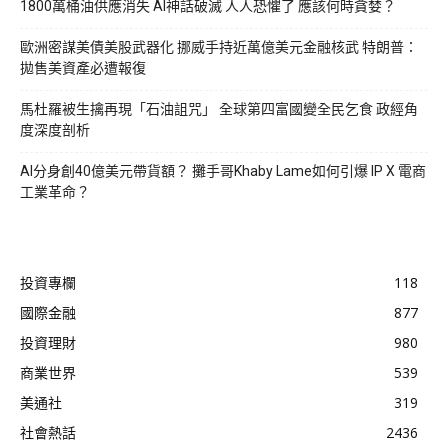
1800萬桶油供應消失 AI神話破滅 人人恐懼了 應該何時貪婪？
歐洲密謀美債美股武器化 挪威手持近萬億美元金融核武 特朗普：
拋售美資產必遭報復
馬杜羅被生擒再現「石油詛咒」 全球第四富國變全民乞食 政經角
度深度剖析
AI分身創40億美元帶貨額？ 攤手哥Khaby Lame如何引爆 IP X 電商
工業革命？
投資專欄
118
國際金融
877
投資理財
980
商業世界
539
美通社
319
社會熱話
2436