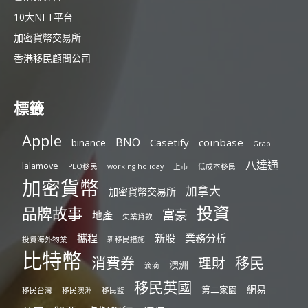
10大NFT平台
加密貨幣交易所
香港移民顧問公司
標籤
Apple
BNO
Casetify
coinbase
binance
Grab
八達通
lalamove
PEQ移民
working holiday
上市
低成本移民
加密貨幣
加拿大
加密貨幣交易所
投資
品牌故事
富豪
地產
失業貸款
攜程
新股
業務分析
投資海外物業
新移民措施
比特幣
消費券
移民
理財
澳洲
滴滴
移民英國
網易
第二家園
移民台灣
移民澳洲
移民監