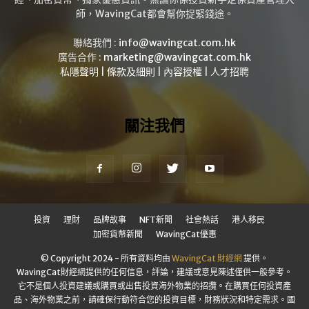
師，WavingCat都會幫你捉緊錢途。
聯絡我們 :
info@wavingcat.com.hk
廣告合作 :
marketing@wavingcat.com.hk
私隱聲明
|
條款及細則
|
內容授權
|
人才招聘
關注我們
投資
理財
品牌故事
NFT新聞
社會熱話
港人移民
加密貨幣新聞
WavingCat優惠
© Copyright 2024 - 所有資料均由
WavingCat 財經網
提供。
WavingCat財經網提供的任何信息，評論，建議或意見陳述僅供一般參考。
它不是個人投資建議或購買或出售投資海外物業的招攬。在購買任何投資產
品、海外物業之前，請確保行動符合您的投資目標，財務狀況和特定需求。國