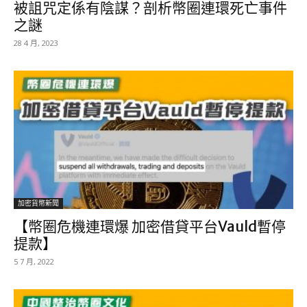
被詛咒定係有陰謀？剖析幣圈連環死亡事件
之謎
28 4 月, 2023
加密貨幣新聞
【幣圈危機連環爆 加密借貸平台Vauld暫停
提款】
5 7 月, 2022