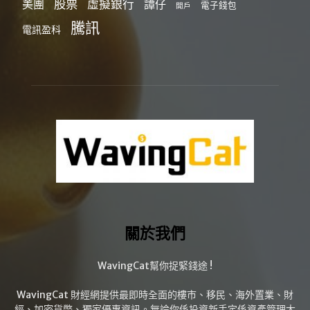
股票
虛擬銀行
美團
譚仔
電子錢包
開戶
騰訊
電訊盈科
關於我們
WavingCat幫你捉緊錢途 !
WavingCat 財經網提供最即時全面的樓市、移民、海外置業、財
經、加密貨幣、獨家優惠資訊。無論你係投資新手定係資產管理大