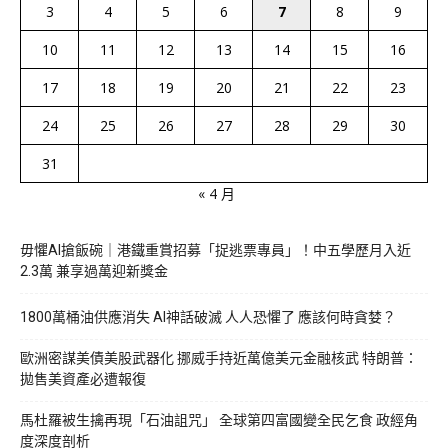
3
4
5
6
7
8
9
10
11
12
13
14
15
16
17
18
19
20
21
22
23
24
25
26
27
28
29
30
31
« 4 月
毋懼AI搶飯碗｜港鐵重賞招募「捉逃票專員」！中五學歷月入近
2.3萬 兼享過萬迎新獎金
1800萬桶油供應消失 AI神話破滅 人人恐懼了 應該何時貪婪？
歐洲密謀美債美股武器化 挪威手持近萬億美元金融核武 特朗普：
拋售美資產必遭報復
馬杜羅被生擒再現「石油詛咒」 全球第四富國變全民乞食 政經角
度深度剖析