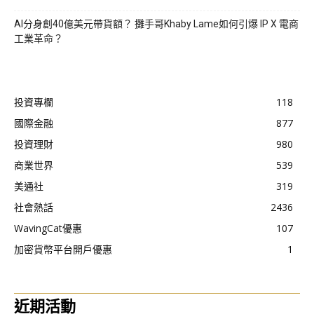
AI分身創40億美元帶貨額？ 攤手哥Khaby Lame如何引爆 IP X 電商
工業革命？
投資專欄
118
國際金融
877
投資理財
980
商業世界
539
美通社
319
社會熱話
2436
WavingCat優惠
107
加密貨幣平台開戶優惠
1
近期活動