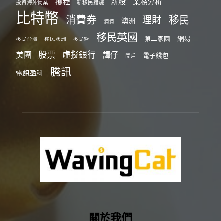
攜程
新股
業務分析
投資海外物業
新移民措施
比特幣
消費券
移民
理財
澳洲
滴滴
移民英國
網易
第二家園
移民台灣
移民澳洲
移民監
股票
虛擬銀行
美團
譚仔
電子錢包
開戶
騰訊
電訊盈科
關於我們