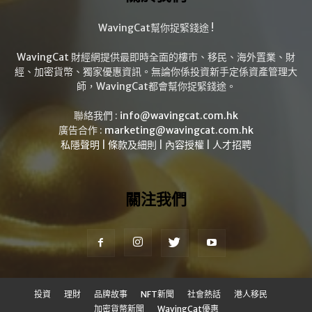
WavingCat幫你捉緊錢途 !
WavingCat 財經網提供最即時全面的樓市、移民、海外置業、財
經、加密貨幣、獨家優惠資訊。無論你係投資新手定係資產管理大
師，WavingCat都會幫你捉緊錢途。
聯絡我們 :
info@wavingcat.com.hk
廣告合作 :
marketing@wavingcat.com.hk
私隱聲明
|
條款及細則
|
內容授權
|
人才招聘
關注我們
投資
理財
品牌故事
NFT新聞
社會熱話
港人移民
加密貨幣新聞
WavingCat優惠