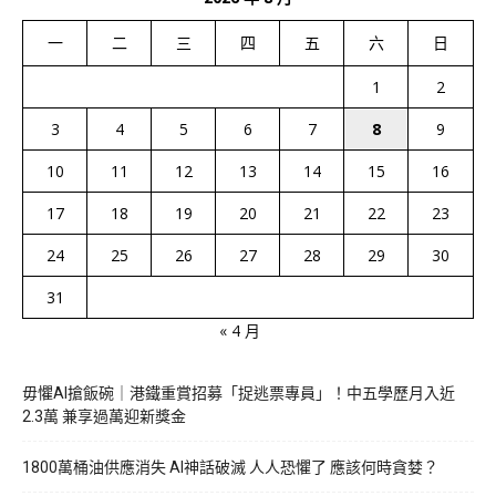
一
二
三
四
五
六
日
1
2
3
4
5
6
7
8
9
10
11
12
13
14
15
16
17
18
19
20
21
22
23
24
25
26
27
28
29
30
31
« 4 月
毋懼AI搶飯碗｜港鐵重賞招募「捉逃票專員」！中五學歷月入近
2.3萬 兼享過萬迎新獎金
1800萬桶油供應消失 AI神話破滅 人人恐懼了 應該何時貪婪？