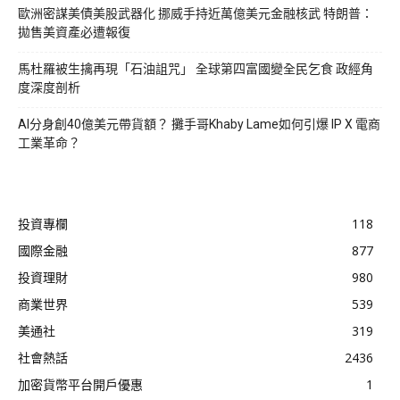
歐洲密謀美債美股武器化 挪威手持近萬億美元金融核武 特朗普：
拋售美資產必遭報復
馬杜羅被生擒再現「石油詛咒」 全球第四富國變全民乞食 政經角
度深度剖析
AI分身創40億美元帶貨額？ 攤手哥Khaby Lame如何引爆 IP X 電商
工業革命？
投資專欄
118
國際金融
877
投資理財
980
商業世界
539
美通社
319
社會熱話
2436
加密貨幣平台開戶優惠
1