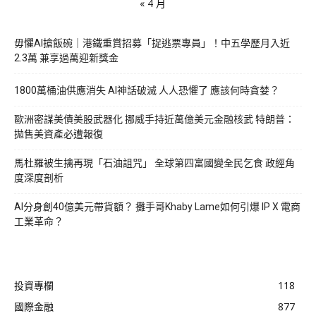
« 4 月
毋懼AI搶飯碗｜港鐵重賞招募「捉逃票專員」！中五學歷月入近
2.3萬 兼享過萬迎新獎金
1800萬桶油供應消失 AI神話破滅 人人恐懼了 應該何時貪婪？
歐洲密謀美債美股武器化 挪威手持近萬億美元金融核武 特朗普：
拋售美資產必遭報復
馬杜羅被生擒再現「石油詛咒」 全球第四富國變全民乞食 政經角
度深度剖析
AI分身創40億美元帶貨額？ 攤手哥Khaby Lame如何引爆 IP X 電商
工業革命？
投資專欄
118
國際金融
877