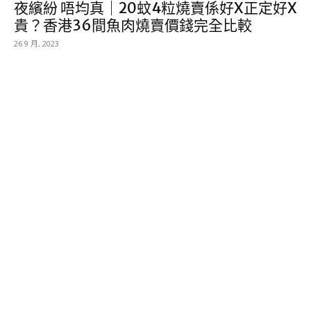
夜繽紛 唔均真｜20蚊4粒燒賣係好X正定好X
貴？香港36間魚肉燒賣價錢完全比較
26 9 月, 2023