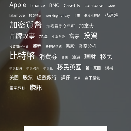
Apple
BNO
Casetify
coinbase
binance
Grab
八達通
lalamove
PEQ移民
working holiday
上市
低成本移民
加密貨幣
加拿大
加密貨幣交易所
投資
品牌故事
富豪
地產
失業貸款
攜程
新股
業務分析
投資海外物業
新移民措施
比特幣
消費券
移民
理財
澳洲
滴滴
移民英國
網易
第二家園
移民台灣
移民澳洲
移民監
股票
虛擬銀行
美團
譚仔
電子錢包
開戶
騰訊
電訊盈科