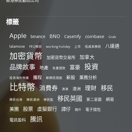
香港移民顧問公司
標籤
Apple
BNO
Casetify
coinbase
binance
Grab
八達通
lalamove
PEQ移民
working holiday
上市
低成本移民
加密貨幣
加拿大
加密貨幣交易所
投資
品牌故事
富豪
地產
失業貸款
攜程
新股
業務分析
投資海外物業
新移民措施
比特幣
消費券
移民
理財
澳洲
滴滴
移民英國
網易
第二家園
移民台灣
移民澳洲
移民監
股票
虛擬銀行
美團
譚仔
電子錢包
開戶
騰訊
電訊盈科