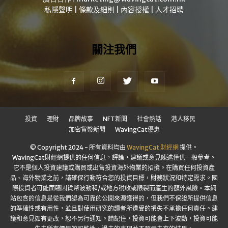
私隱聲明
|
條款及細則
|
內容授權
|
人才招聘
關注我們
投資
理財
品牌故事
NFT新聞
社會熱話
港人移民
加密貨幣新聞
WavingCat優惠
© Copyright 2024 - 所有資料均由
WavingCat 財經網
提供。
WavingCat財經網提供的任何信息，評論，建議或意見陳述僅供一般參考。
它不是個人投資建議或購買或出售投資海外物業的招攬。在購買任何投資產
品、海外物業之前，請確保行動符合您的投資目標，財務狀況和特定需求。國
際投資者可能面臨因貨幣波動和/或地方稅收或限製而產生的額外風險。本網
站包含的信息是從我們認為可靠的公開來源獲得的，但我們不保證所提供信息
的準確性或有用性，並且對使用研究的讀者所遭受的損失不承擔任何責任。建
議和意見如有更改，恕不另行通知。請記住，投資可能會上下波動，投資可能