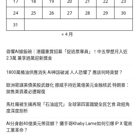
17
18
19
20
21
22
23
24
25
26
27
28
29
30
31
« 4 月
毋懼AI搶飯碗｜港鐵重賞招募「捉逃票專員」！中五學歷月入近
2.3萬 兼享過萬迎新獎金
1800萬桶油供應消失 AI神話破滅 人人恐懼了 應該何時貪婪？
歐洲密謀美債美股武器化 挪威手持近萬億美元金融核武 特朗普：
拋售美資產必遭報復
馬杜羅被生擒再現「石油詛咒」 全球第四富國變全民乞食 政經角
度深度剖析
AI分身創40億美元帶貨額？ 攤手哥Khaby Lame如何引爆 IP X 電商
工業革命？