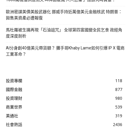
歐洲密謀美債美股武器化 挪威手持近萬億美元金融核武 特朗普：
拋售美資產必遭報復
馬杜羅被生擒再現「石油詛咒」 全球第四富國變全民乞食 政經角
度深度剖析
AI分身創40億美元帶貨額？ 攤手哥Khaby Lame如何引爆 IP X 電商
工業革命？
投資專欄
118
國際金融
877
投資理財
980
商業世界
539
美通社
319
社會熱話
2436