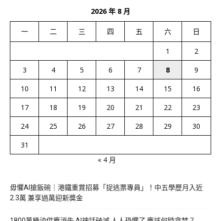
2026 年 8 月
一
二
三
四
五
六
日
1
2
3
4
5
6
7
8
9
10
11
12
13
14
15
16
17
18
19
20
21
22
23
24
25
26
27
28
29
30
31
« 4 月
毋懼AI搶飯碗｜港鐵重賞招募「捉逃票專員」！中五學歷月入近
2.3萬 兼享過萬迎新獎金
1800萬桶油供應消失 AI神話破滅 人人恐懼了 應該何時貪婪？