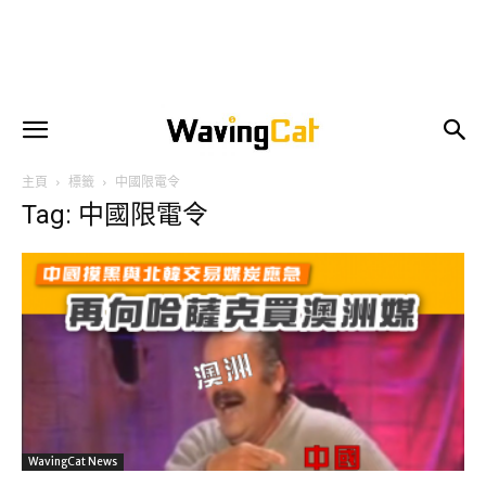
主頁
標籤
中國限電令
Tag: 中國限電令
WavingCat News