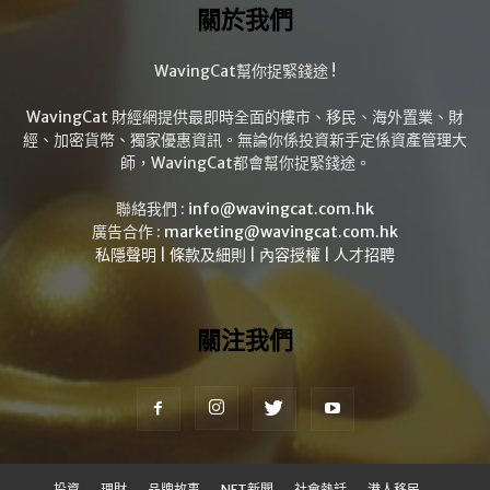
關於我們
WavingCat幫你捉緊錢途 !
WavingCat 財經網提供最即時全面的樓市、移民、海外置業、財
經、加密貨幣、獨家優惠資訊。無論你係投資新手定係資產管理大
師，WavingCat都會幫你捉緊錢途。
聯絡我們 :
info@wavingcat.com.hk
廣告合作 :
marketing@wavingcat.com.hk
私隱聲明
|
條款及細則
|
內容授權
|
人才招聘
關注我們
投資
理財
品牌故事
NFT新聞
社會熱話
港人移民