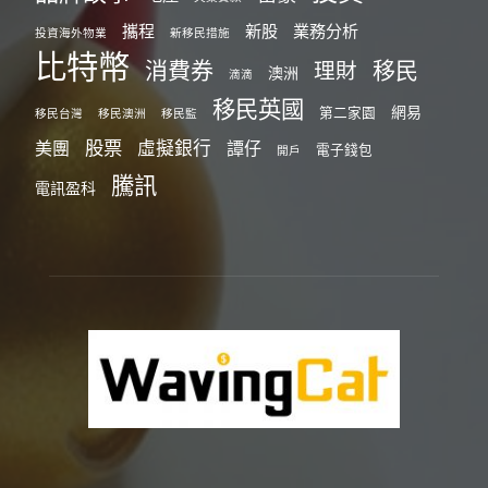
攜程
新股
業務分析
投資海外物業
新移民措施
比特幣
消費券
移民
理財
澳洲
滴滴
移民英國
網易
第二家園
移民台灣
移民澳洲
移民監
股票
虛擬銀行
美團
譚仔
電子錢包
開戶
騰訊
電訊盈科