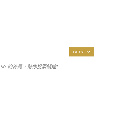
LATEST
ESG 的佈局，幫你捉緊錢途!