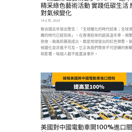
精采綠色藝術活動 實踐低碳生活 
對氣候變化
14 6 月, 2024
聯合國去年發出警告：「全球暖化的時代結束；全球
騰的時代已經到來」。在香港迎來的超高溫冬季、頻
熱夜、颱風和暴雨成災，都是地球發出的紅色預警。
候變化並非遙不可及，它正為我們帶來不可逆轉的衝
和影響，每個人都不能置身事外。
美國對中國電動車開100%進口