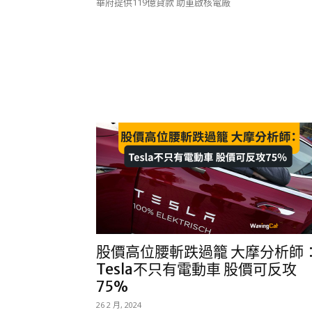
華府提供119億貸款 助重啟核電廠
股價高位腰斬跌過籠 大摩分析師
Tesla不只有電動車 股價可反攻
75%
26 2 月, 2024