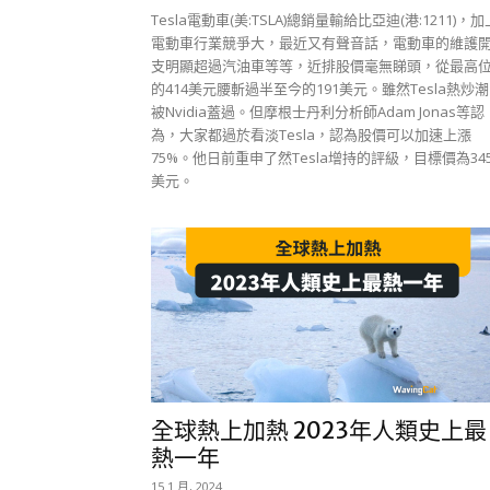
Tesla電動車(美:TSLA)總銷量輸給比亞迪(港:1211)，加
電動車行業競爭大，最近又有聲音話，電動車的維護
支明顯超過汽油車等等，近排股價毫無睇頭，從最高
的414美元腰斬過半至今的191美元。雖然Tesla熱炒
被Nvidia蓋過。但摩根士丹利分析師Adam Jonas等認
為，大家都過於看淡Tesla，認為股價可以加速上漲
75%。他日前重申了然Tesla增持的評級，目標價為34
美元。
全球熱上加熱 2023年人類史上最
熱一年
15 1 月, 2024