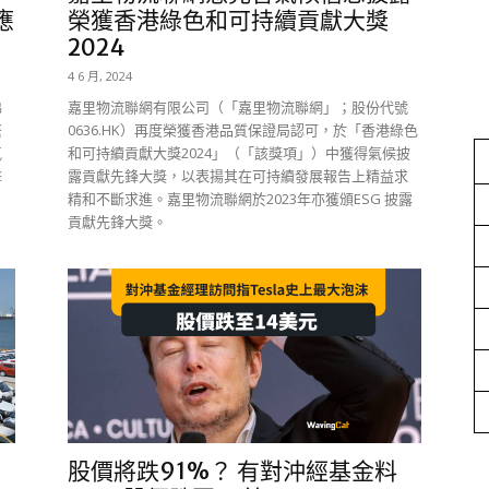
應
榮獲香港綠色和可持續貢獻大獎
2024
4 6 月, 2024
沸
嘉里物流聯網有限公司（「嘉里物流聯網」；股份代號
繁
0636.HK）再度榮獲香港品質保證局認可，於「香港綠色
氣
和可持續貢獻大獎2024」（「該獎項」）中獲得氣候披
擊
露貢獻先鋒大獎，以表揚其在可持續發展報告上精益求
精和不斷求進。嘉里物流聯網於2023年亦獲頒ESG 披露
貢獻先鋒大獎。
關
股價將跌91%？ 有對沖經基金料