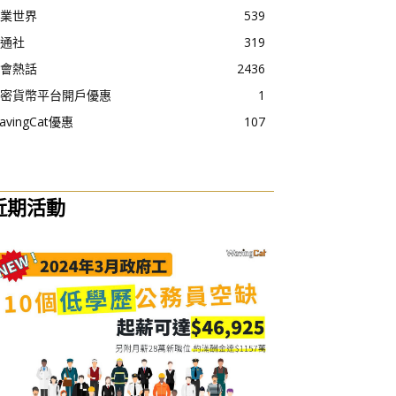
業世界
539
通社
319
會熱話
2436
密貨幣平台開戶優惠
1
avingCat優惠
107
近期活動