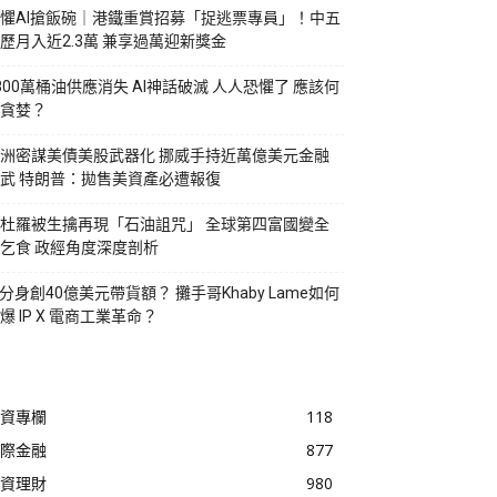
懼AI搶飯碗｜港鐵重賞招募「捉逃票專員」！中五
歷月入近2.3萬 兼享過萬迎新獎金
800萬桶油供應消失 AI神話破滅 人人恐懼了 應該何
貪婪？
洲密謀美債美股武器化 挪威手持近萬億美元金融
武 特朗普：拋售美資產必遭報復
杜羅被生擒再現「石油詛咒」 全球第四富國變全
乞食 政經角度深度剖析
I分身創40億美元帶貨額？ 攤手哥Khaby Lame如何
爆 IP X 電商工業革命？
資專欄
118
際金融
877
資理財
980