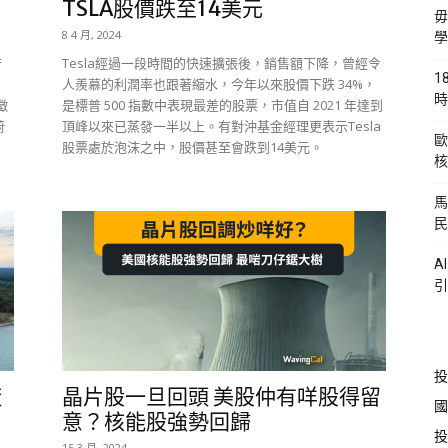
TSLA股價跌至14美元
毋
8 4 月, 2024
學
府
Tesla經過一段時間的快速擴張後，銷售額下降，曾經令
1
約
人羨慕的利潤率也跟著縮水，今年以來股價下跌 34%，
時
徵
是標普 500 指數中表現最差的股票，市值自 2021 年達到
蔚
頂峰以來已蒸發一半以上。有對沖基金經理更表示Tesla
歐
股票處於泡沫之中，股價甚至會跌到14美元。
核
馬
民
A
引
投
廠
晶片股一旦回頭 美股仲有咩股得留
國
意？核能股強勢回歸
投
15 3 月, 2024