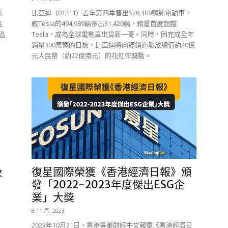
熱
比亞迪（01211）去年第四季售出526,409輛純電動車，
溫
較Tesla的494,989輛多出31,420輛，銷量首度超越
溫
Tesla，成為全球電動車出貨新一哥。同時，因完成全年
銷量300萬輛的目標，比亞迪將向經銷商發放總值約20億
元人民幣（約22億港元）的花紅作獎勵。
及
復星國際榮獲《香港經濟日報》頒
發「2022-2023年度傑出ESG企
業」大獎
8 11 月, 2023
）
2023年10月31日，香港專業財經中文報章《香港經濟日