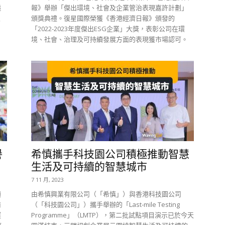
議
報》舉辦「傑出環境、社會及企業管治表現嘉許計劃」
及
頒獎典禮。復星國際榮獲《香港經濟日報》頒發的
「2022-2023年度傑出ESG企業」大獎，表彰公司在環
境、社會、治理及可持續發展方面的表現獲市場認可。
譽
希慎攜手科技園公司積極推動智慧
生活及可持續的智慧城市
7 11 月, 2023
續
由希慎興業有限公司（「希慎」）與香港科技園公司
商
（「科技園公司」）攜手舉辦的「Last-mile Testing
運
Programme」（LMTP），第二批試點項目演示已於今天