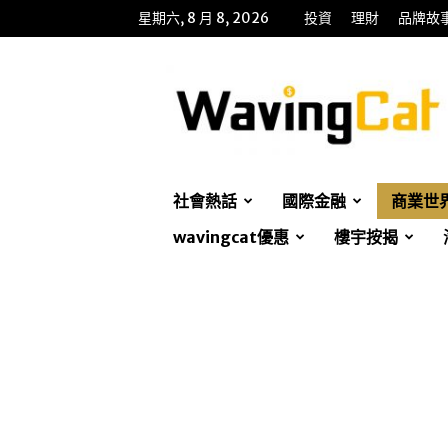
星期六, 8 月 8, 2026
投資
理財
品牌故
WavingCat
招
財
貓
社會熱話
國際金融
商業世
wavingcat優惠
樓宇按揭