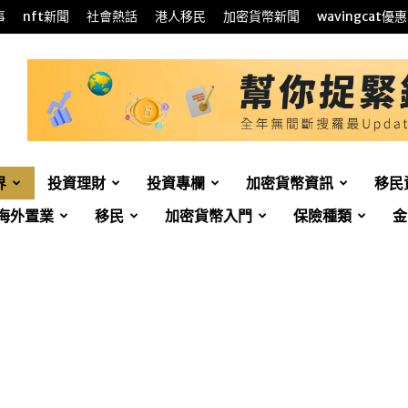
事
nft新聞
社會熱話
港人移民
加密貨幣新聞
wavingcat優惠
界
投資理財
投資專欄
加密貨幣資訊
移民
海外置業
移民
加密貨幣入門
保險種類
金