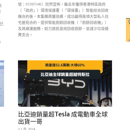
號：01397.HK）欣然宣佈，繼去年獲得香港特區政府
上
（「政府」）環境保護署（「環保署」）智能綜合回收
開
機合約後，本集團再獲佳績，成功贏得兩項大型私人住
位
宅屋苑合約，提供智能廚餘回收機（「廚餘回收機」）
潮已
及其維護服務，助力居民高效回收廚餘，並減少垃圾徵
費支出。
5
比亞迪銷量超Tesla 成電動車全球
出貨一哥
3 1 月, 2024