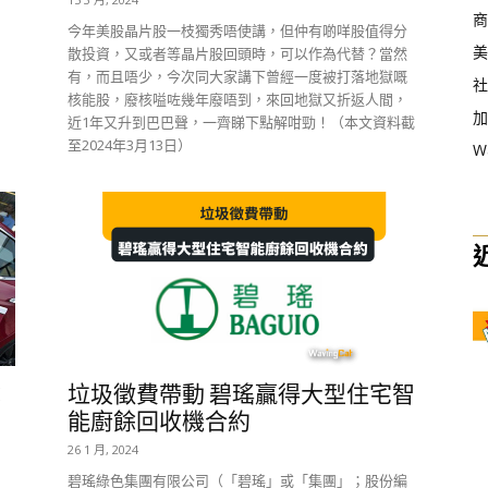
商
今年美股晶片股一枝獨秀唔使講，但仲有啲咩股值得分
美
散投資，又或者等晶片股回頭時，可以作為代替？當然
有，而且唔少，今次同大家講下曾經一度被打落地獄嘅
社
核能股，廢核嗌咗幾年廢唔到，來回地獄又折返人間，
加
近1年又升到巴巴聲，一齊睇下點解咁勁！（本文資料截
至2024年3月13日）
W
：
垃圾徵費帶動 碧瑤贏得大型住宅智
能廚餘回收機合約
26 1 月, 2024
碧瑤綠色集團有限公司（「碧瑤」或「集團」；股份編