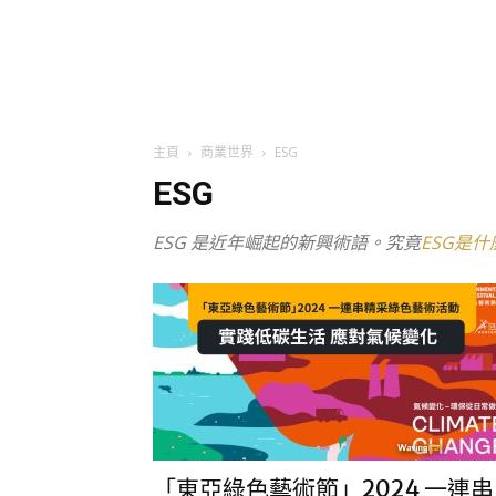
主頁
商業世界
ESG
ESG
ESG 是近年崛起的新興術語。究竟
ESG是什
「東亞綠色藝術節」2024 一連串