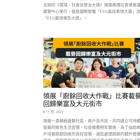
主辦的《環境、社會及管治大獎》頒獎典禮在香港會
展覽中心舉行，復星國際榮獲「ESG最佳表現大獎」
「ESG最佳報告大獎」。
領展「廚餘回收大作戰」比賽載
回歸樂富及大元街市
8 11 月, 2023
領展一直積極連繫社區、商戶及市民，共同建立可持
發展的綠色生活習慣。垃圾徵費明年實施，為了協助
戶培養廚餘回收的良好習慣，減低處理廚餘的額外營