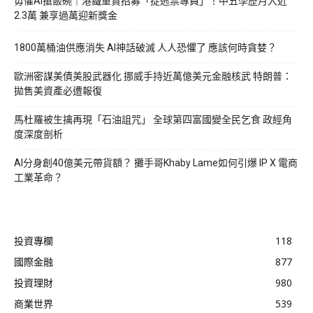
毋懼AI搶飯碗｜港鐵重賞招募「捉逃票專員」！中五學歷月入近
2.3萬 兼享過萬迎新獎金
1800萬桶油供應消失 AI神話破滅 人人恐懼了 應該何時貪婪？
歐洲密謀美債美股武器化 挪威手持近萬億美元金融核武 特朗普：
拋售美資產必遭報復
馬杜羅被生擒再現「石油詛咒」 全球第四富國變全民乞食 政經角
度深度剖析
AI分身創40億美元帶貨額？ 攤手哥Khaby Lame如何引爆 IP X 電商
工業革命？
投資專欄
118
國際金融
877
投資理財
980
商業世界
539