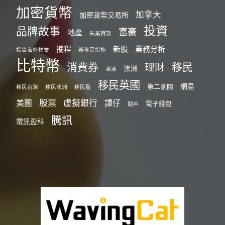
加密貨幣
加拿大
加密貨幣交易所
投資
品牌故事
富豪
地產
失業貸款
攜程
新股
業務分析
投資海外物業
新移民措施
比特幣
消費券
移民
理財
澳洲
滴滴
移民英國
網易
第二家園
移民台灣
移民澳洲
移民監
股票
虛擬銀行
美團
譚仔
電子錢包
開戶
騰訊
電訊盈科