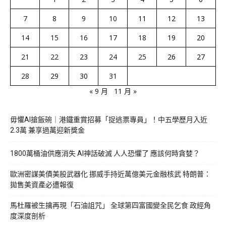
7
8
9
10
11
12
13
14
15
16
17
18
19
20
21
22
23
24
25
26
27
28
29
30
31
« 9 月
11 月 »
毋懼AI搶飯碗｜港鐵重賞招募「捉逃票專員」！中五學歷月入近
2.3萬 兼享過萬迎新獎金
1800萬桶油供應消失 AI神話破滅 人人恐懼了 應該何時貪婪？
歐洲密謀美債美股武器化 挪威手持近萬億美元金融核武 特朗普：
拋售美資產必遭報復
馬杜羅被生擒再現「石油詛咒」 全球第四富國變全民乞食 政經角
度深度剖析