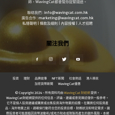
師，WavingCat都會幫你捉緊錢途。
聯絡我們 :
info@wavingcat.com.hk
廣告合作 :
marketing@wavingcat.com.hk
私隱聲明
|
條款及細則
|
內容授權
|
人才招聘
關注我們
投資
理財
品牌故事
NFT新聞
社會熱話
港人移民
加密貨幣新聞
WavingCat優惠
© Copyright 2024 - 所有資料均由
WavingCat 財經網
提供。
WavingCat財經網提供的任何信息，評論，建議或意見陳述僅供一般參考。
它不是個人投資建議或購買或出售投資海外物業的招攬。在購買任何投資產
品、海外物業之前，請確保行動符合您的投資目標，財務狀況和特定需求。國
際投資者可能面臨因貨幣波動和/或地方稅收或限製而產生的額外風險。本網