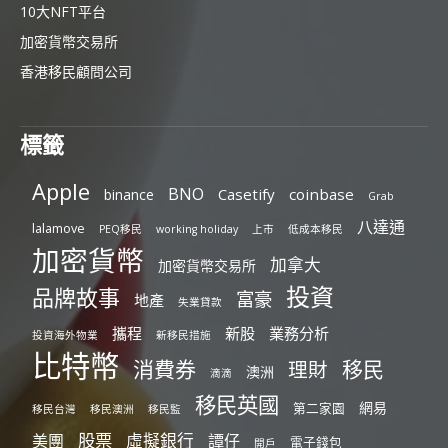
10大NFT平台
加密貨幣交易所
香港移民顧問公司
標籤
Apple
BNO
Casetify
coinbase
binance
Grab
八達通
lalamove
PEQ移民
working holiday
上市
低成本移民
加密貨幣
加拿大
加密貨幣交易所
投資
品牌故事
富豪
地產
失業貸款
攜程
新股
業務分析
投資海外物業
新移民措施
比特幣
消費券
移民
理財
澳洲
滴滴
移民英國
網易
第二家園
移民台灣
移民澳洲
移民監
股票
虛擬銀行
美團
譚仔
電子錢包
開戶