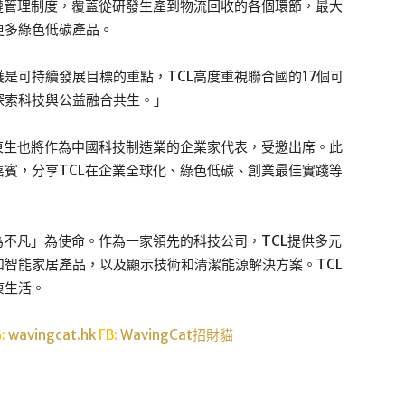
鏈管理制度，覆蓋從研發生產到物流回收的各個環節，最大
更多綠色低碳產品。
是可持續發展目標的重點，TCL高度重視聯合國的17個可
探索科技與公益融合共生。」
東生也將作為中國科技制造業的企業家代表，受邀出席。此
賓，分享TCL在企業全球化、綠色低碳、創業最佳實踐等
為不凡」為使命。作為一家領先的科技公司，TCL提供多元
智能家居產品，以及顯示技術和清潔能源解決方案。TCL
康生活。
G:
wavingcat.hk
FB:
WavingCat招財貓