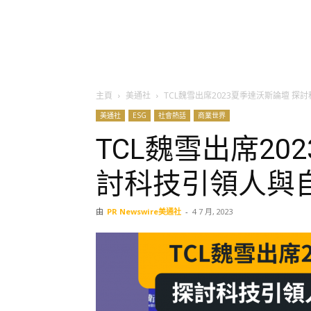
主頁
美通社
TCL魏雪出席2023夏季達沃斯論壇 
美通社
ESG
社會熱話
商業世界
TCL魏雪出席20
討科技引領人與
由
PR Newswire美通社
-
4 7 月, 2023