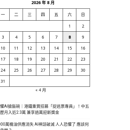
2026 年 8 月
一
二
三
四
五
六
日
1
2
3
4
5
6
7
8
9
10
11
12
13
14
15
16
17
18
19
20
21
22
23
24
25
26
27
28
29
30
31
« 4 月
懼AI搶飯碗｜港鐵重賞招募「捉逃票專員」！中五
歷月入近2.3萬 兼享過萬迎新獎金
800萬桶油供應消失 AI神話破滅 人人恐懼了 應該何