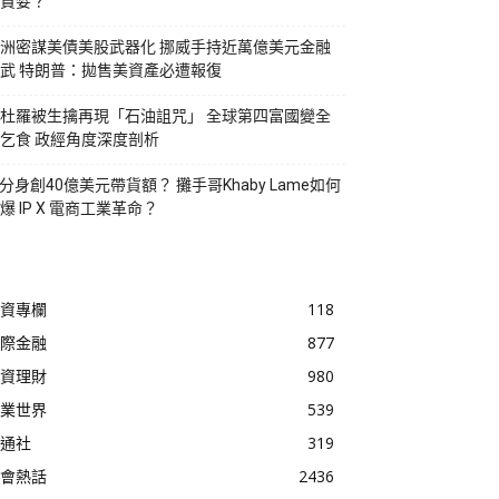
貪婪？
洲密謀美債美股武器化 挪威手持近萬億美元金融
武 特朗普：拋售美資產必遭報復
杜羅被生擒再現「石油詛咒」 全球第四富國變全
乞食 政經角度深度剖析
I分身創40億美元帶貨額？ 攤手哥Khaby Lame如何
爆 IP X 電商工業革命？
資專欄
118
際金融
877
資理財
980
業世界
539
通社
319
會熱話
2436