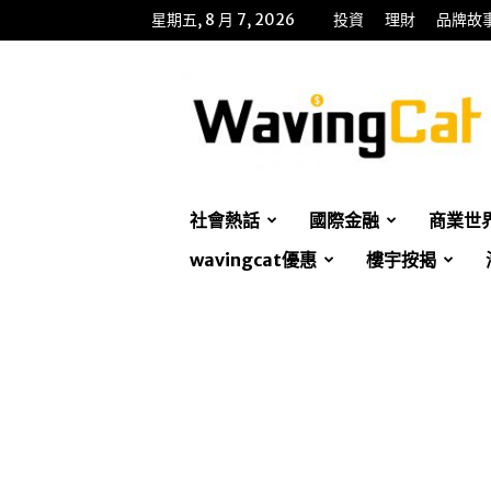
星期五, 8 月 7, 2026
投資
理財
品牌故
WavingCat
招
財
貓
社會熱話
國際金融
商業世
wavingcat優惠
樓宇按揭