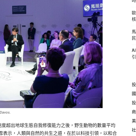
時
歐
核
馬
民
A
引
投
國
投
商
 Davos.
美
速度超出地球生態自我修復能力之後，野生動物的數量平均
社
魏雪表示，人類與自然的共生之道，在於以科技引領，以和合