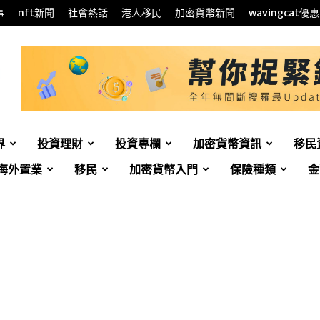
事
nft新聞
社會熱話
港人移民
加密貨幣新聞
wavingcat優惠
界
投資理財
投資專欄
加密貨幣資訊
移民
海外置業
移民
加密貨幣入門
保險種類
金