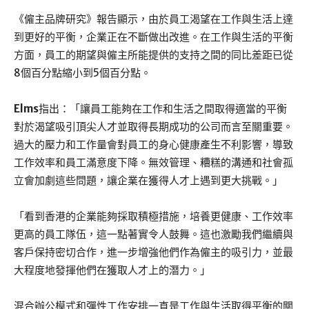
《僱主品牌研究》報告顯示，由於員工渴望在工作與生活上達
到更好的平衡，企業正在不斷做出改進。在工作與生活的平衡
方面，員工的期望與僱主所能提供的支持之間的同比差距已從
8個百分點縮小到5個百分點。
Elms
指出：「讓員工能夠在工作和生活之間取得適當的平衡
對於渴望吸引頂尖人才並取得長期成功的公司而言至關重要。
過大的壓力和工作量會對員工的身心健康產生不利影響，導致
工作效率和員工滿意度下降。無效管理、糟糕的溝通和社會孤
立會加劇這些問題，讓企業在獲得人才上遇到更大挑戰。」
「看到香港的企業能夠採取積極措施，培養更健康、工作效率
更高的員工隊伍，這一點著實令人鼓舞。這也激勵我們繼續與
客戶保持密切合作，進一步增強他們作為僱主的吸引力，並最
大程度地發揮他們在獲取人才上的潛力。」
混合辦公模式和彈性工作安排一直是工作與生活取得平衡的關