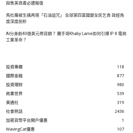
拋售美資產必遭報復
馬杜羅被生擒再現「石油詛咒」 全球第四富國變全民乞食 政經角
度深度剖析
AI分身創40億美元帶貨額？ 攤手哥Khaby Lame如何引爆 IP X 電商
工業革命？
投資專欄
118
國際金融
877
投資理財
980
商業世界
539
美通社
319
社會熱話
2436
加密貨幣平台開戶優惠
1
WavingCat優惠
107