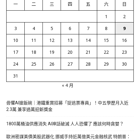
一
二
三
四
五
六
日
1
2
3
4
5
6
7
8
9
10
11
12
13
14
15
16
17
18
19
20
21
22
23
24
25
26
27
28
29
30
31
« 4 月
毋懼AI搶飯碗｜港鐵重賞招募「捉逃票專員」！中五學歷月入近
2.3萬 兼享過萬迎新獎金
1800萬桶油供應消失 AI神話破滅 人人恐懼了 應該何時貪婪？
歐洲密謀美債美股武器化 挪威手持近萬億美元金融核武 特朗普：