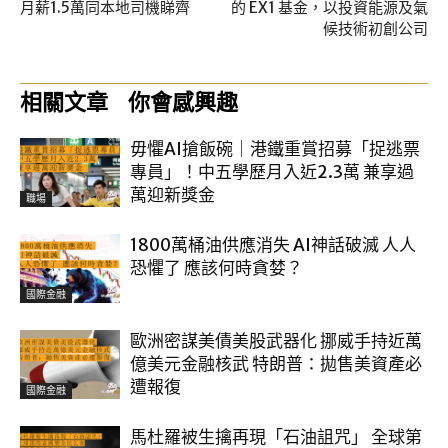
月薪1.5萬同本地司機睇齊
的 EX1 基金，以投資能源及氣
候技術初創公司
相關文章
你會感興趣
毋懼AI搶飯碗｜港鐵重賞招募「捉逃票
專員」！中五學歷月入近2.3萬 兼享過
萬迎新獎金
職場
1800萬桶油供應消失 AI神話破滅 人人
恐懼了 應該何時貪婪？
國際金融
歐洲密謀美債美股武器化 挪威手持近萬
億美元金融核武 特朗普：拋售美資產必
遭報復
國際金融
馬杜羅被生擒再現「石油詛咒」 全球第