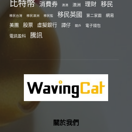
比特幣
消費券
移民
理財
澳洲
滴滴
移民英國
網易
第二家園
移民台灣
移民澳洲
移民監
股票
虛擬銀行
美團
譚仔
電子錢包
開戶
騰訊
電訊盈科
關於我們