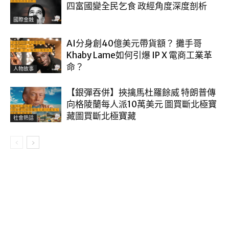
四富國變全民乞食 政經角度深度剖析
國際金融
AI分身創40億美元帶貨額？ 攤手哥
Khaby Lame如何引爆 IP X 電商工業革
命？
人物故事
【銀彈吞併】挾擒馬杜羅餘威 特朗普傳
向格陵蘭每人派10萬美元 圖買斷北極寶
藏圖買斷北極寶藏
社會熱話