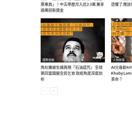
票專員」！中五學歷月入近2.3萬 兼享
恐懼了 應
過萬迎新獎金
國際金融
人物故事
馬杜羅被生擒再現「石油詛咒」 全球
AI分身創4
第四富國變全民乞食 政經角度深度剖
Khaby La
析
革命？