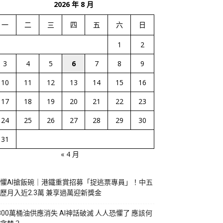
2026 年 8 月
一
二
三
四
五
六
日
1
2
3
4
5
6
7
8
9
10
11
12
13
14
15
16
17
18
19
20
21
22
23
24
25
26
27
28
29
30
31
« 4 月
懼AI搶飯碗｜港鐵重賞招募「捉逃票專員」！中五
歷月入近2.3萬 兼享過萬迎新獎金
800萬桶油供應消失 AI神話破滅 人人恐懼了 應該何