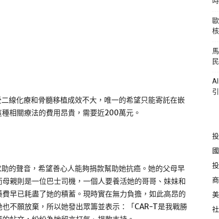
時
歐
核
馬
民
A
引
接受二線化療和骨髓移植成效不大，唯一的希望只能寄託在嵌
這種相關療法的費用昂貴，需要近200萬元。
投
國
投
了求助的聲音，希望善心人能夠捐款幫助她抗癌。她的父母早
商
而母親則是一位巴士司機，一個人要養活她的哥哥、妹妹和
藥費早已耗盡了她的積蓄。現時實在無力負擔，如此高昂的
美
也不願放棄，所以她發出眾籌並表示：「CAR-T是我戰勝
社