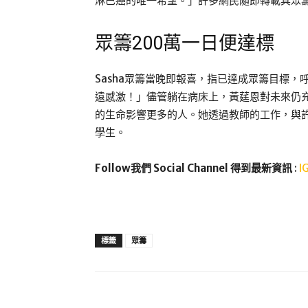
淋巴癌的唯一希望。」許多網民隨即轉載其眾
眾籌200萬一日便達標
Sasha眾籌當晚即報喜，指已達成眾籌目標
遠感激！」儘管躺在病床上，黃莛恩對未來仍
的生命影響更多的人。她透過教師的工作，與
學生。
Follow我們 Social Channel 得到最新資訊
:
I
標籤
眾籌