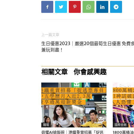
上一篇文章
生日優惠2023｜嚴選20個最筍生日優惠 免費
兼玩到盡！
相關文章
你會感興趣
職場
國際金融
毋懼AI搶飯碗｜港鐵重賞招募「捉逃
1800萬桶