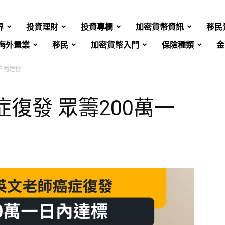
界
投資理財
投資專欄
加密貨幣資訊
移民
海外置業
移民
加密貨幣入門
保險種類
金
日內達標
症復發 眾籌200萬一