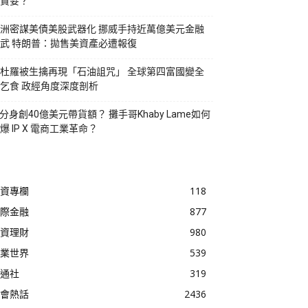
貪婪？
洲密謀美債美股武器化 挪威手持近萬億美元金融
武 特朗普：拋售美資產必遭報復
杜羅被生擒再現「石油詛咒」 全球第四富國變全
乞食 政經角度深度剖析
I分身創40億美元帶貨額？ 攤手哥Khaby Lame如何
爆 IP X 電商工業革命？
資專欄
118
際金融
877
資理財
980
業世界
539
通社
319
會熱話
2436