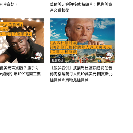
該何時貪婪？
萬億美元金融核武 特朗普：拋售美資
產必遭報復
社會熱話
0億美元帶貨額？ 攤手哥
【銀彈吞併】挾擒馬杜羅餘威 特朗普
me如何引爆 IP X 電商工業
傳向格陵蘭每人派10萬美元 圖買斷北
極寶藏圖買斷北極寶藏