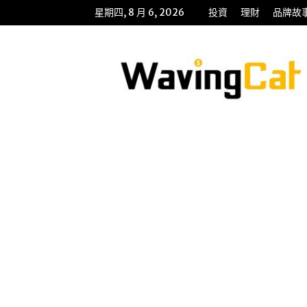
星期四, 8 月 6, 2026
投資
理財
品牌故
WavingCat
招
財
貓