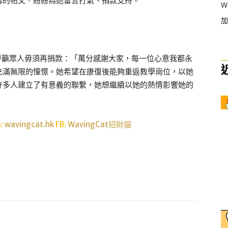
籌的帖文，紛紛為她留言打氣、捐款支持。
W
加
，呼籲眾人毋須再捐款：「萬分感謝大家，每一位心意我都永
充滿無限的憧憬。她希望在康復後能夠重返教學崗位，以她
許多人建立了有意義的聯繫，她想繼續以她的熱情影響她的
G:
wavingcat.hk
FB:
WavingCat招財貓