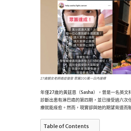
27歲靚女老師癌症復發 眾籌200萬一日內達標
年僅27歲的黃莛恩（Sasha），曾是一名
診斷出患有淋巴癌的第四期，並已接受過六次
療就能痊愈。然而，現實卻與她的期望背道而
Table of Contents