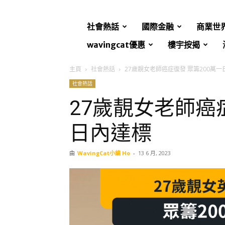
社會熱話
國際金融
商業世
wavingcat優惠
樓宇按揭
主頁
社會熱話
27歲靚女老師癌症復發 眾籌200萬一
社會熱話
27歲靚女老師癌
日內達標
由
WavingCat小編 Ho
-
13 6 月, 2023