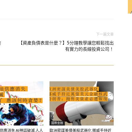
下一篇文章
食
【資產負債表是什麼？】5分鐘教學讓您輕鬆找出
有實力的長線投資公司！
國際金融
油供應消失 AI神話破滅 人人
歐洲密謀美債美股武器化 挪威手持近