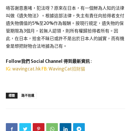
唔答謝恩惠啫，犯法呀？原來在日本，有一個鮮為人知的法律
叫做《遺失物法》。根據這部法律，失主有責任向拾得者支付
遺失物價值的5%至20%作為報酬。按現行規定，遺失物的保
管期限為3個月，若無人認領，則所有權歸拾得者所有。因
此，在日本，拾金不昧已或許不是出於日本人的誠實，而有機
會是想把財物合法地據為己有。
Follow我們 Social Channel 得到最新資訊
:
IG:
wavingcat.hk
FB:
WavingCat招財貓
標籤
路不拾遺