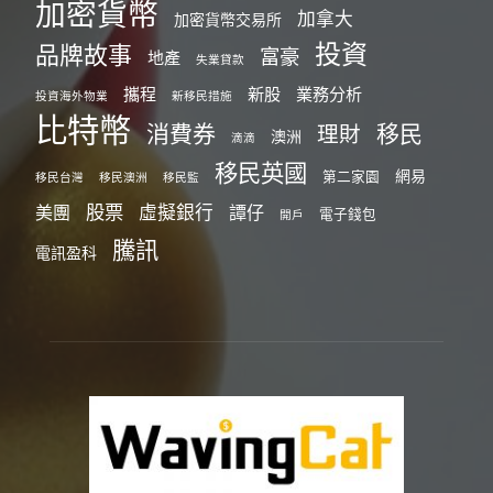
加密貨幣
加拿大
加密貨幣交易所
投資
品牌故事
富豪
地產
失業貸款
攜程
新股
業務分析
投資海外物業
新移民措施
比特幣
消費券
移民
理財
澳洲
滴滴
移民英國
網易
第二家園
移民台灣
移民澳洲
移民監
股票
虛擬銀行
美團
譚仔
電子錢包
開戶
騰訊
電訊盈科