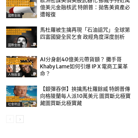
歐洲密謀美債美股武器化 挪威手持近萬
億美元金融核武 特朗普：拋售美資產必
遭報復
國際金融
馬杜羅被生擒再現「石油詛咒」 全球第
四富國變全民乞食 政經角度深度剖析
國際金融
AI分身創40億美元帶貨額？ 攤手哥
Khaby Lame如何引爆 IP X 電商工業革
命？
人物故事
【銀彈吞併】挾擒馬杜羅餘威 特朗普傳
向格陵蘭每人派10萬美元 圖買斷北極寶
藏圖買斷北極寶藏
社會熱話