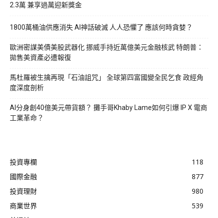
2.3萬 兼享過萬迎新獎金
1800萬桶油供應消失 AI神話破滅 人人恐懼了 應該何時貪婪？
歐洲密謀美債美股武器化 挪威手持近萬億美元金融核武 特朗普：
拋售美資產必遭報復
馬杜羅被生擒再現「石油詛咒」 全球第四富國變全民乞食 政經角
度深度剖析
AI分身創40億美元帶貨額？ 攤手哥Khaby Lame如何引爆 IP X 電商
工業革命？
投資專欄
118
國際金融
877
投資理財
980
商業世界
539