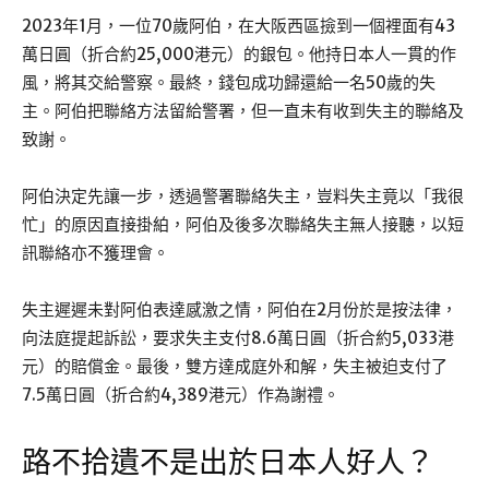
2023年1月，一位70歲阿伯，在大阪西區撿到一個裡面有43
萬日圓（折合約25,000港元）的銀包。他持日本人一貫的作
風，將其交給警察。最終，錢包成功歸還給一名50歲的失
主。阿伯把聯絡方法留給警署，但一直未有收到失主的聯絡及
致謝。
阿伯決定先讓一步，透過警署聯絡失主，豈料失主竟以「我很
忙」的原因直接掛絈，阿伯及後多次聯絡失主無人接聽，以短
訊聯絡亦不獲理會。
失主遲遲未對阿伯表達感激之情，阿伯在2月份於是按法律，
向法庭提起訴訟，要求失主支付8.6萬日圓（折合約5,033港
元）的賠償金。最後，雙方達成庭外和解，失主被迫支付了
7.5萬日圓（折合約4,389港元）作為謝禮。
路不拾遺不是出於日本人好人？