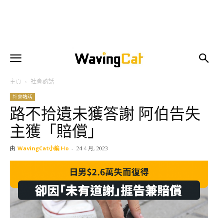
主頁
社會熱話
社會熱話
路不拾遺未獲答謝 阿伯告失
主獲「賠償」
由
WavingCat小編 Ho
-
24 4 月, 2023