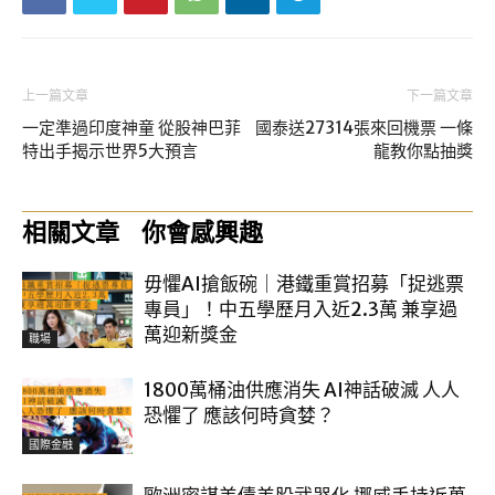
上一篇文章
下一篇文章
一定準過印度神童 從股神巴菲
國泰送27314張來回機票 一條
特出手揭示世界5大預言
龍教你點抽獎
相關文章
你會感興趣
毋懼AI搶飯碗｜港鐵重賞招募「捉逃票
專員」！中五學歷月入近2.3萬 兼享過
萬迎新獎金
職場
1800萬桶油供應消失 AI神話破滅 人人
恐懼了 應該何時貪婪？
國際金融