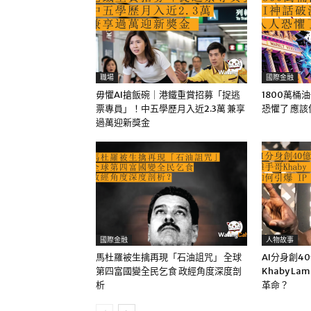
職場
國際金融
毋懼AI搶飯碗｜港鐵重賞招募「捉逃
1800萬桶
票專員」！中五學歷月入近2.3萬 兼享
恐懼了 應
過萬迎新獎金
國際金融
人物故事
馬杜羅被生擒再現「石油詛咒」 全球
AI分身創4
第四富國變全民乞食 政經角度深度剖
Khaby La
析
革命？