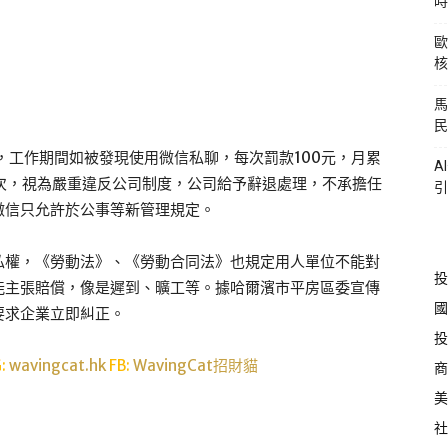
時
歐
核
馬
民
，工作期間如被發現使用微信私聊，每次罰款100元，月累
A
5次，視為嚴重違反公司制度，公司給予辭退處理，不承擔任
引
微信只允許於公事等新管理規定。
私權，《勞動法》、《勞動合同法》也規定用人單位不能對
投
能主張賠償，像是遲到、曠工等。據哈爾濱市平房區委宣傳
國
要求企業立即糾正。
投
G:
wavingcat.hk
FB:
WavingCat招財貓
商
美
社