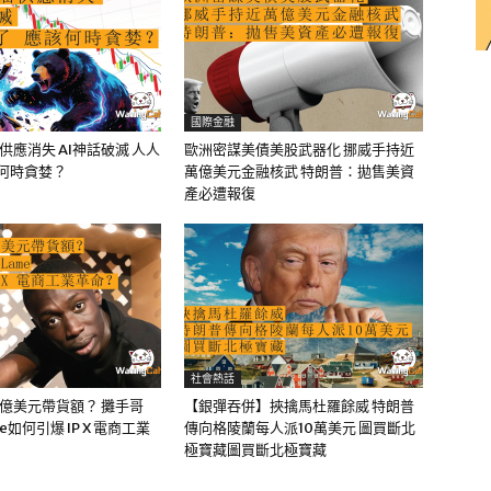
國際金融
油供應消失 AI神話破滅 人人
歐洲密謀美債美股武器化 挪威手持近
該何時貪婪？
萬億美元金融核武 特朗普：拋售美資
產必遭報復
社會熱話
0億美元帶貨額？ 攤手哥
【銀彈吞併】挾擒馬杜羅餘威 特朗普
me如何引爆 IP X 電商工業
傳向格陵蘭每人派10萬美元 圖買斷北
極寶藏圖買斷北極寶藏