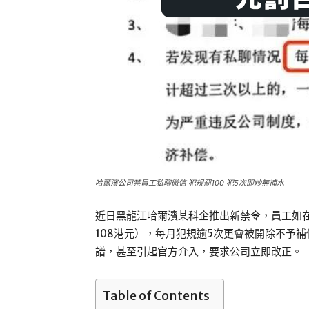
哈爾濱公司禁員工私聊微信 犯規罰100 犯5次即炒無補水
近日黑龍江哈爾濱某科企推出新禁令，員工如在
108港元），每月犯規逾5次更會被開除不予
譜，甚至引起官方介入，要求公司立即改正。
Table of Contents