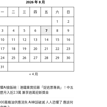
2026 年 8 月
一
二
三
四
五
六
日
1
2
3
4
5
6
7
8
9
10
11
12
13
14
15
16
17
18
19
20
21
22
23
24
25
26
27
28
29
30
31
« 4 月
懼AI搶飯碗｜港鐵重賞招募「捉逃票專員」！中五
歷月入近2.3萬 兼享過萬迎新獎金
800萬桶油供應消失 AI神話破滅 人人恐懼了 應該何