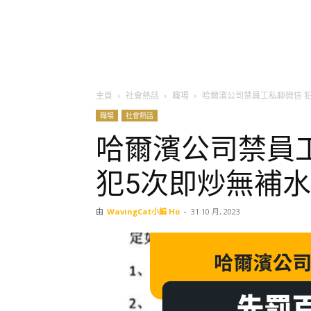
主頁
社會熱話
職場
哈爾濱公司禁員工私聊微信 犯
職場
社會熱話
哈爾濱公司禁員工
犯5次即炒無補水
由
WavingCat小編 Ho
-
31 10 月, 2023