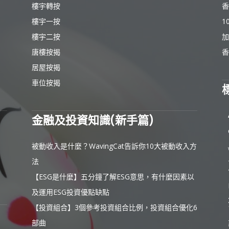
樓宇轉按
香
樓宇一按
1
樓宇二按
加
唐樓按揭
香
居屋按揭
車位按揭
金融及投資知識(新手篇)
被動收入是什麼？WavingCat告訴你10大被動收入方
法
【ESG是什麼】五分鐘了解ESG意思，有什麼因素以
及運用ESG投資優點缺點
【投資組合】3個參考投資組合比例，投資組合優化6
部曲