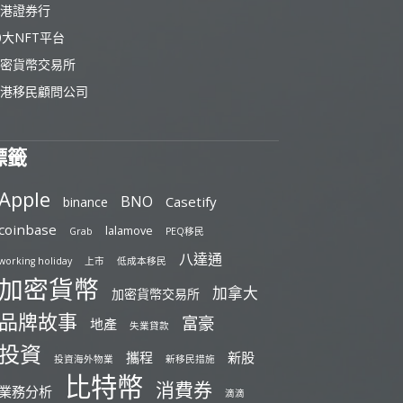
港證券行
0大NFT平台
密貨幣交易所
港移民顧問公司
標籤
Apple
BNO
Casetify
binance
coinbase
lalamove
Grab
PEQ移民
八達通
working holiday
上市
低成本移民
加密貨幣
加拿大
加密貨幣交易所
品牌故事
富豪
地產
失業貸款
投資
攜程
新股
投資海外物業
新移民措施
比特幣
消費券
業務分析
滴滴