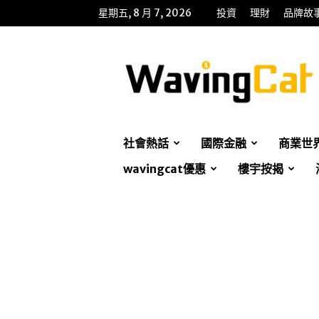
星期五, 8 月 7, 2026
投資
理財
品牌故
WavingCat
招
財
貓
社會熱話
國際金融
商業世
wavingcat優惠
樓宇按揭