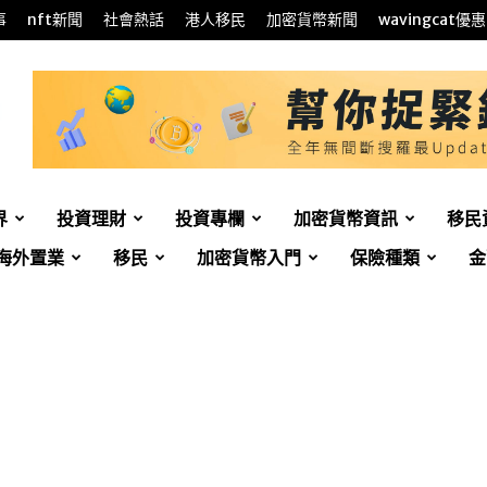
事
nft新聞
社會熱話
港人移民
加密貨幣新聞
wavingcat優惠
界
投資理財
投資專欄
加密貨幣資訊
移民
海外置業
移民
加密貨幣入門
保險種類
金