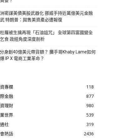
貪婪？
洲密謀美債美股武器化 挪威手持近萬億美元金融
武 特朗普：拋售美資產必遭報復
杜羅被生擒再現「石油詛咒」 全球第四富國變全
乞食 政經角度深度剖析
I分身創40億美元帶貨額？ 攤手哥Khaby Lame如何
爆 IP X 電商工業革命？
資專欄
118
際金融
877
資理財
980
業世界
539
通社
319
會熱話
2436