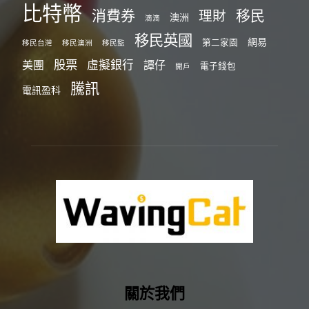
比特幣
消費券
移民
理財
澳洲
滴滴
移民英國
網易
第二家園
移民台灣
移民澳洲
移民監
股票
虛擬銀行
美團
譚仔
電子錢包
開戶
騰訊
電訊盈科
關於我們