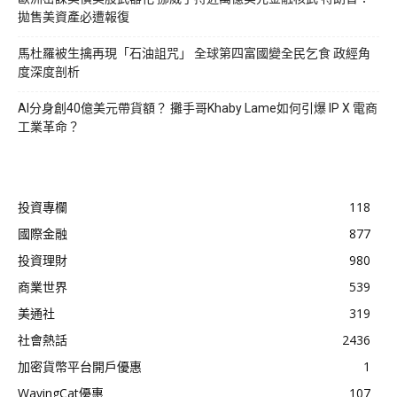
拋售美資產必遭報復
馬杜羅被生擒再現「石油詛咒」 全球第四富國變全民乞食 政經角
度深度剖析
AI分身創40億美元帶貨額？ 攤手哥Khaby Lame如何引爆 IP X 電商
工業革命？
投資專欄
118
國際金融
877
投資理財
980
商業世界
539
美通社
319
社會熱話
2436
加密貨幣平台開戶優惠
1
WavingCat優惠
107