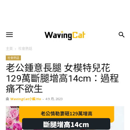
主頁
社會熱話
社會熱話
老公鍾意長腿 女模特兒花
129萬斷腿增高14cm：過程
痛不欲生
由
WavingCat小編 Ho
-
4 9 月, 2023