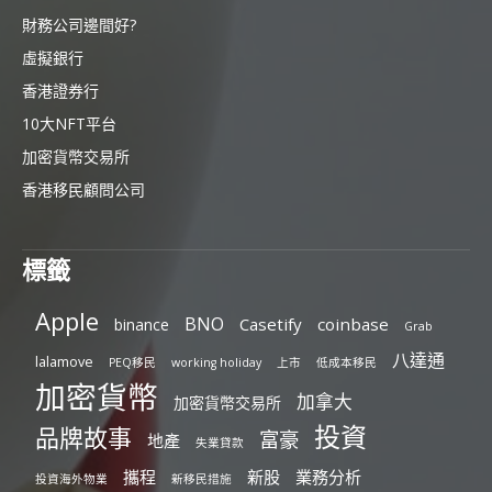
財務公司邊間好?
虛擬銀行
香港證券行
10大NFT平台
加密貨幣交易所
香港移民顧問公司
標籤
Apple
BNO
Casetify
coinbase
binance
Grab
八達通
lalamove
PEQ移民
working holiday
上市
低成本移民
加密貨幣
加拿大
加密貨幣交易所
投資
品牌故事
富豪
地產
失業貸款
攜程
新股
業務分析
投資海外物業
新移民措施