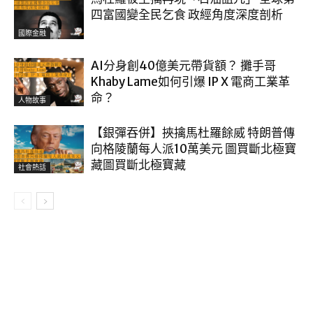
四富國變全民乞食 政經角度深度剖析
國際金融
AI分身創40億美元帶貨額？ 攤手哥
Khaby Lame如何引爆 IP X 電商工業革
命？
人物故事
【銀彈吞併】挾擒馬杜羅餘威 特朗普傳
向格陵蘭每人派10萬美元 圖買斷北極寶
藏圖買斷北極寶藏
社會熱話