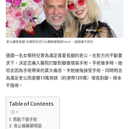
老公鍾意長腿 女模特兒花129萬斷腿增高14cm：過程痛不欲生
德國一名女模特兒曾為滿足喜愛長腿的老公，在對方的不斷要
求下，決定忍痛入醫院打斷對腳做增高手術。手術後多時，她
坦言因為手術帶來的莫大痛苦，令她後悔接受手術，同時明言
為滿足老公而豪擲13萬英鎊（約港幣129萬）增長對腳，根本
不值得。
Table of Contents
情勒下做手術
食止痛藥都唔掂