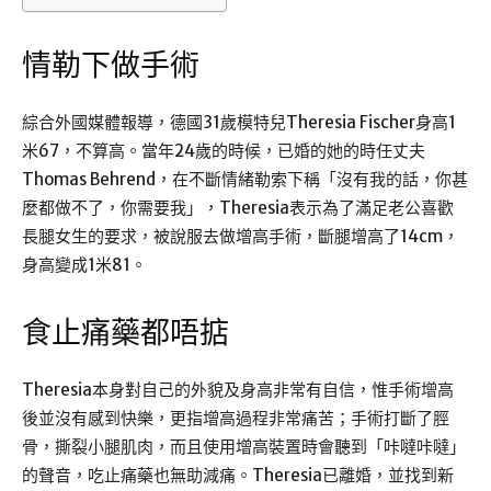
情勒下做手術
綜合外國媒體報導，德國31歲模特兒Theresia Fischer身高1
米67，不算高。當年24歲的時候，已婚的她的時任丈夫
Thomas Behrend，在不斷情緒勒索下稱「沒有我的話，你甚
麼都做不了，你需要我」，Theresia表示為了滿足老公喜歡
長腿女生的要求，被說服去做增高手術，斷腿增高了14cm，
身高變成1米81。
食止痛藥都唔掂
Theresia本身對自己的外貌及身高非常有自信，惟手術增高
後並沒有感到快樂，更指增高過程非常痛苦；手術打斷了脛
骨，撕裂小腿肌肉，而且使用增高裝置時會聽到「咔噠咔噠」
的聲音，吃止痛藥也無助減痛。Theresia已離婚，並找到新