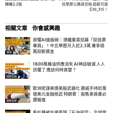
轉賺2.2億
低學歷公務員空缺 起薪可達
$39,315！
相關文章
你會感興趣
毋懼AI搶飯碗｜港鐵重賞招募「捉逃票
專員」！中五學歷月入近2.3萬 兼享過
萬迎新獎金
職場
1800萬桶油供應消失 AI神話破滅 人人
恐懼了 應該何時貪婪？
國際金融
歐洲密謀美債美股武器化 挪威手持近萬
億美元金融核武 特朗普：拋售美資產必
遭報復
國際金融
馬杜羅被生擒再現「石油詛咒」 全球第