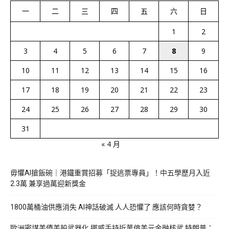
一
二
三
四
五
六
日
1
2
3
4
5
6
7
8
9
10
11
12
13
14
15
16
17
18
19
20
21
22
23
24
25
26
27
28
29
30
31
« 4 月
毋懼AI搶飯碗｜港鐵重賞招募「捉逃票專員」！中五學歷月入近
2.3萬 兼享過萬迎新獎金
1800萬桶油供應消失 AI神話破滅 人人恐懼了 應該何時貪婪？
歐洲密謀美債美股武器化 挪威手持近萬億美元金融核武 特朗普：