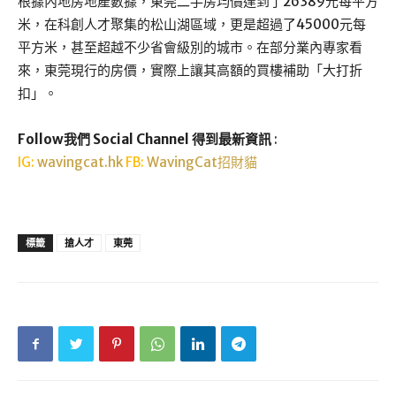
根據內地房地產數據，東莞二手房均價達到了26389元每平方
米，在科創人才聚集的松山湖區域，更是超過了45000元每
平方米，甚至超越不少省會級別的城市。在部分業內專家看
來，東莞現行的房價，實際上讓其高額的買樓補助「大打折
扣」。
Follow我們 Social Channel 得到最新資訊
:
IG:
wavingcat.hk
FB:
WavingCat招財貓
標籤
搶人才
東莞