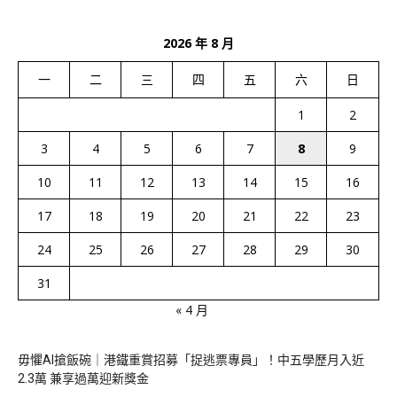
2026 年 8 月
一
二
三
四
五
六
日
1
2
3
4
5
6
7
8
9
10
11
12
13
14
15
16
17
18
19
20
21
22
23
24
25
26
27
28
29
30
31
« 4 月
毋懼AI搶飯碗｜港鐵重賞招募「捉逃票專員」！中五學歷月入近
2.3萬 兼享過萬迎新獎金