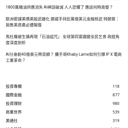
1800萬桶油供應消失 AI神話破滅 人人恐懼了 應該何時貪婪？
歐洲密謀美債美股武器化 挪威手持近萬億美元金融核武 特朗普：
拋售美資產必遭報復
馬杜羅被生擒再現「石油詛咒」 全球第四富國變全民乞食 政經角
度深度剖析
AI分身創40億美元帶貨額？ 攤手哥Khaby Lame如何引爆 IP X 電商
工業革命？
投資專欄
118
國際金融
877
投資理財
980
商業世界
539
美通社
319