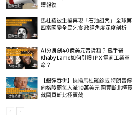
遭報復
國際金融
馬杜羅被生擒再現「石油詛咒」 全球第
四富國變全民乞食 政經角度深度剖析
國際金融
AI分身創40億美元帶貨額？ 攤手哥
Khaby Lame如何引爆 IP X 電商工業革
命？
人物故事
【銀彈吞併】挾擒馬杜羅餘威 特朗普傳
向格陵蘭每人派10萬美元 圖買斷北極寶
藏圖買斷北極寶藏
社會熱話