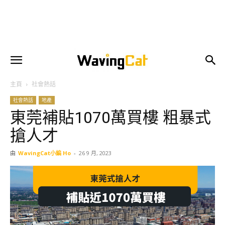
主頁
社會熱話
社會熱話
地產
東莞補貼1070萬買樓 粗暴式
搶人才
由
WavingCat小編 Ho
-
26 9 月, 2023