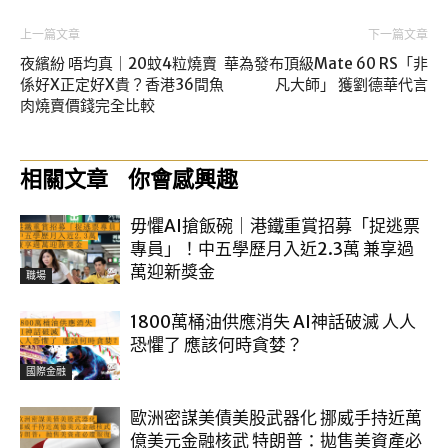
上一篇文章
下一篇文章
夜繽紛 唔均真｜20蚊4粒燒賣
華為發布頂級Mate 60 RS「非
係好X正定好X貴？香港36間魚
凡大師」 獲劉德華代言
肉燒賣價錢完全比較
相關文章
你會感興趣
毋懼AI搶飯碗｜港鐵重賞招募「捉逃票
專員」！中五學歷月入近2.3萬 兼享過
萬迎新獎金
職場
1800萬桶油供應消失 AI神話破滅 人人
恐懼了 應該何時貪婪？
國際金融
歐洲密謀美債美股武器化 挪威手持近萬
億美元金融核武 特朗普：拋售美資產必