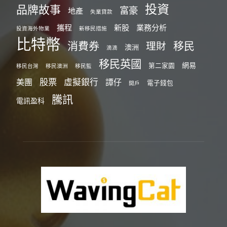
投資
品牌故事
富豪
地產
失業貸款
攜程
新股
業務分析
投資海外物業
新移民措施
比特幣
消費券
移民
理財
澳洲
滴滴
移民英國
網易
第二家園
移民台灣
移民澳洲
移民監
股票
虛擬銀行
美團
譚仔
電子錢包
開戶
騰訊
電訊盈科