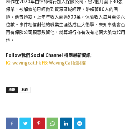
林作在2020年由律師轉行加入保險公司，曾2個月簽下30張
保單，被解僱前已經做到資深區域經理，帶領著80人的團
隊。他曾透露，上年年收入超過500萬，保險收入每月至少六
位數。事件相信對他的職業生涯造成巨大衝擊，未知事後會否
再有保險公司願意數留他，就算轉行亦有沒有老闆大膽肯起用
他。
Follow我們 Social Channel 得到最新資訊
:
IG:
wavingcat.hk
FB:
WavingCat招財貓
標籤
林作