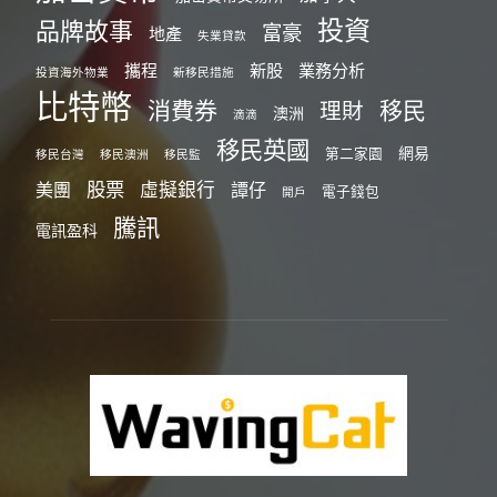
投資
品牌故事
富豪
地產
失業貸款
攜程
新股
業務分析
投資海外物業
新移民措施
比特幣
消費券
移民
理財
澳洲
滴滴
移民英國
網易
第二家園
移民台灣
移民澳洲
移民監
股票
虛擬銀行
美團
譚仔
電子錢包
開戶
騰訊
電訊盈科