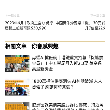
上一篇文章
下一篇文章
2023年6月 | 政府工空缺 低學
中國黃牛炒麥樂「機」 30元暴
歷筍工起薪可達$30,990
升7倍至226
相關文章
你會感興趣
毋懼AI搶飯碗｜港鐵重賞招募「捉逃票
專員」！中五學歷月入近2.3萬 兼享過
萬迎新獎金
職場
1800萬桶油供應消失 AI神話破滅 人人
恐懼了 應該何時貪婪？
國際金融
歐洲密謀美債美股武器化 挪威手持近萬