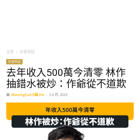
主頁
社會熱話
社會熱話
去年收入500萬今清零 林作
抽錯水被炒：作爺從不道欺
由
WavingCat小編 Ho
-
5 6 月, 2023