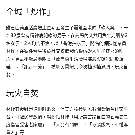
全城「炒作」
鑽石山荷里活廣場上星期五發生了震驚全港的「砍人案」，一
名39歲曾有精神病紀錄的男子，在商場內突然用魚生刀襲擊2
名女子，2人均告不治。以「香港抽水王」聞名的保險從業員
林作，在案件發生後於社交媒體發佈模仿砍人男子穿著的照
片，更毫不顧忌地附文「放售荷里活廣場謀殺案疑犯同款波
鞋」、「跑步一流」，被網民鬧爆其今次抽水抽過頭，玩火自
焚。
玩火自焚
林作其後雖迅速刪除貼文，但其言論被網民截圖發佈至社交平
台，引起民眾激憤，紛紛指林作「用所謂言論自由的名義去二
度傷害受害者家屬」、「人品有問題」、「囂張跋扈，不懂尊
重人」等。