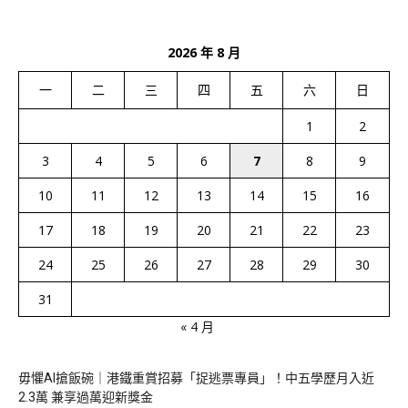
2026 年 8 月
一
二
三
四
五
六
日
1
2
3
4
5
6
7
8
9
10
11
12
13
14
15
16
17
18
19
20
21
22
23
24
25
26
27
28
29
30
31
« 4 月
毋懼AI搶飯碗｜港鐵重賞招募「捉逃票專員」！中五學歷月入近
2.3萬 兼享過萬迎新獎金