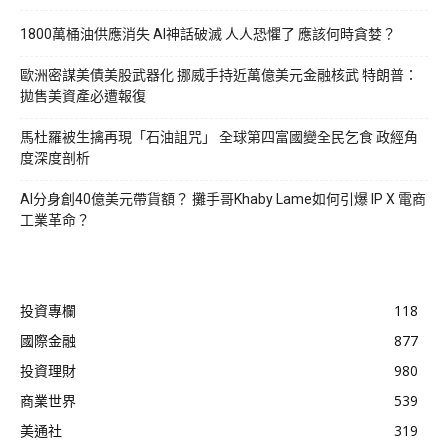
1800萬桶油供應消失 AI神話破滅 人人恐懼了 應該何時貪婪？
歐洲密謀美債美股武器化 挪威手持近萬億美元金融核武 特朗普：
拋售美資產必遭報復
馬杜羅被生擒再現「石油詛咒」 全球第四富國變全民乞食 政經角
度深度剖析
AI分身創40億美元帶貨額？ 攤手哥Khaby Lame如何引爆 IP X 電商
工業革命？
投資專欄
118
國際金融
877
投資理財
980
商業世界
539
美通社
319