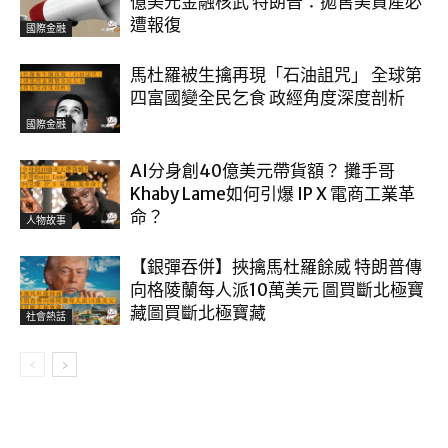
億美元金融核武 特朗普：拋售美資產必
遭報復
國際金融
馬杜羅被生擒再現「石油詛咒」 全球第
四富國變全民乞食 政經角度深度剖析
國際金融
AI分身創40億美元帶貨額？ 攤手哥
Khaby Lame如何引爆 IP X 電商工業革
命？
人物故事
【銀彈吞併】挾擒馬杜羅餘威 特朗普傳
向格陵蘭每人派10萬美元 圖買斷北極寶
藏圖買斷北極寶藏
社會熱話