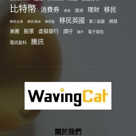
比特幣
消費券
移民
理財
澳洲
滴滴
移民英國
網易
第二家園
移民台灣
移民澳洲
移民監
股票
虛擬銀行
美團
譚仔
電子錢包
開戶
騰訊
電訊盈科
關於我們