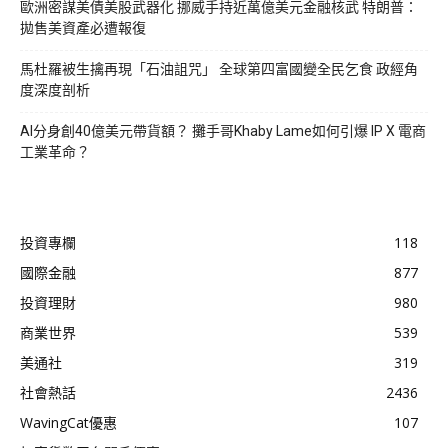
歐洲密謀美債美股武器化 挪威手持近萬億美元金融核武 特朗普：
拋售美資產必遭報復
馬杜羅被生擒再現「石油詛咒」 全球第四富國變全民乞食 政經角
度深度剖析
AI分身創40億美元帶貨額？ 攤手哥Khaby Lame如何引爆 IP X 電商
工業革命？
投資專欄
118
國際金融
877
投資理財
980
商業世界
539
美通社
319
社會熱話
2436
WavingCat優惠
107