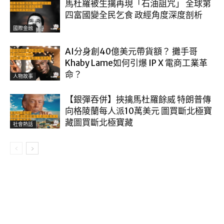
馬杜羅被生擒再現「石油詛咒」 全球第
四富國變全民乞食 政經角度深度剖析
國際金融
AI分身創40億美元帶貨額？ 攤手哥
Khaby Lame如何引爆 IP X 電商工業革
命？
人物故事
【銀彈吞併】挾擒馬杜羅餘威 特朗普傳
向格陵蘭每人派10萬美元 圖買斷北極寶
藏圖買斷北極寶藏
社會熱話