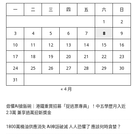
一
二
三
四
五
六
日
1
2
3
4
5
6
7
8
9
10
11
12
13
14
15
16
17
18
19
20
21
22
23
24
25
26
27
28
29
30
31
« 4 月
毋懼AI搶飯碗｜港鐵重賞招募「捉逃票專員」！中五學歷月入近
2.3萬 兼享過萬迎新獎金
1800萬桶油供應消失 AI神話破滅 人人恐懼了 應該何時貪婪？