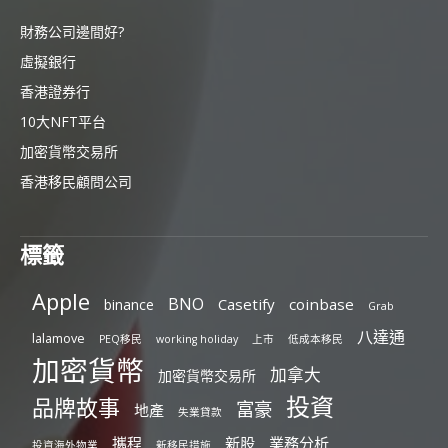
財務公司邊間好?
虛擬銀行
香港證券行
10大NFT平台
加密貨幣交易所
香港移民顧問公司
標籤
Apple
BNO
Casetify
coinbase
binance
Grab
八達通
lalamove
PEQ移民
working holiday
上市
低成本移民
加密貨幣
加拿大
加密貨幣交易所
投資
品牌故事
富豪
地產
失業貸款
攜程
新股
業務分析
投資海外物業
新移民措施