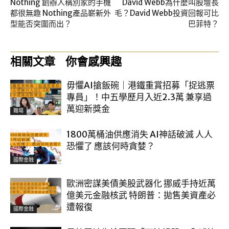
Nothing 創辦人稱別家的手機
David Webb為什麼叫股壇長
都很無趣 Nothing產品嶄新外
毛？David Webb投資回報可比
型能否突圍而出？
巴菲特？
相關文章
你會感興趣
毋懼AI搶飯碗｜港鐵重賞招募「捉逃票
專員」！中五學歷月入近2.3萬 兼享過
萬迎新獎金
職場
1800萬桶油供應消失 AI神話破滅 人人
恐懼了 應該何時貪婪？
國際金融
歐洲密謀美債美股武器化 挪威手持近萬
億美元金融核武 特朗普：拋售美資產必
遭報復
國際金融