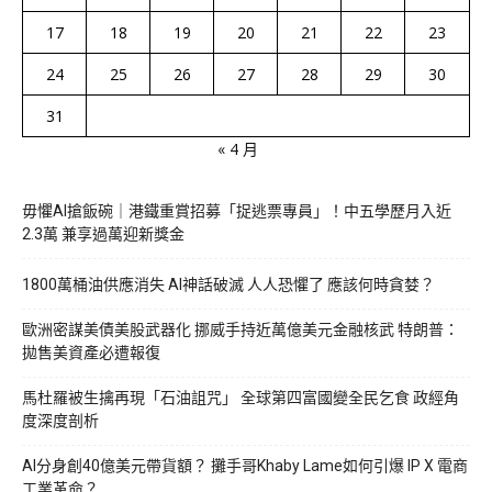
17
18
19
20
21
22
23
24
25
26
27
28
29
30
31
« 4 月
毋懼AI搶飯碗｜港鐵重賞招募「捉逃票專員」！中五學歷月入近
2.3萬 兼享過萬迎新獎金
1800萬桶油供應消失 AI神話破滅 人人恐懼了 應該何時貪婪？
歐洲密謀美債美股武器化 挪威手持近萬億美元金融核武 特朗普：
拋售美資產必遭報復
馬杜羅被生擒再現「石油詛咒」 全球第四富國變全民乞食 政經角
度深度剖析
AI分身創40億美元帶貨額？ 攤手哥Khaby Lame如何引爆 IP X 電商
工業革命？