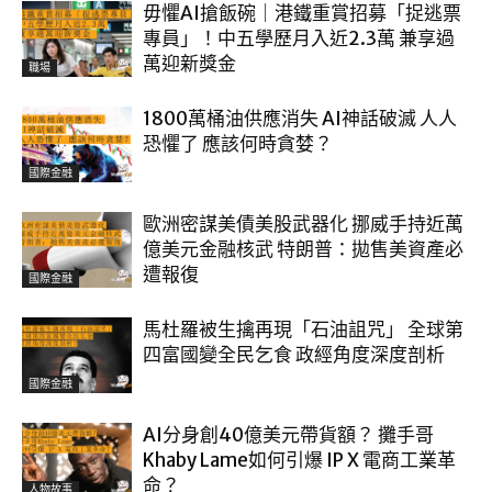
毋懼AI搶飯碗｜港鐵重賞招募「捉逃票
專員」！中五學歷月入近2.3萬 兼享過
萬迎新獎金
職場
1800萬桶油供應消失 AI神話破滅 人人
恐懼了 應該何時貪婪？
國際金融
歐洲密謀美債美股武器化 挪威手持近萬
億美元金融核武 特朗普：拋售美資產必
遭報復
國際金融
馬杜羅被生擒再現「石油詛咒」 全球第
四富國變全民乞食 政經角度深度剖析
國際金融
AI分身創40億美元帶貨額？ 攤手哥
Khaby Lame如何引爆 IP X 電商工業革
命？
人物故事