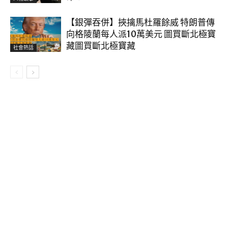
【銀彈吞併】挾擒馬杜羅餘威 特朗普傳
向格陵蘭每人派10萬美元 圖買斷北極寶
藏圖買斷北極寶藏
社會熱話