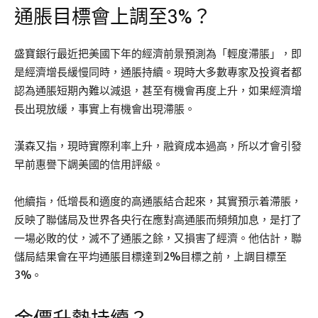
通脹目標會上調至3%？
盛寶銀行最近把美國下年的經濟前景預測為「輕度滯脹」，即
是經濟增長緩慢同時，通脹持續。現時大多數專家及投資者都
認為通脹短期內難以減退，甚至有機會再度上升，如果經濟增
長出現放緩，事實上有機會出現滯脹。
漢森又指，現時實際利率上升，融資成本過高，所以才會引發
早前惠譽下調美國的信用評級。
他續指，低增長和適度的高通脹結合起來，其實預示着滯脹，
反映了聯儲局及世界各央行在應對高通脹而頻頻加息，是打了
一場必敗的仗，滅不了通脹之餘，又損害了經濟。他估計，聯
儲局結果會在平均通脹目標達到2%目標之前，上調目標至
3%。