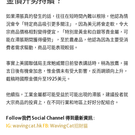
金價升勢持續？
如果滯脹真的發生的話，往往在短時間內難以根除，他認為情
況會令「特定商品吸引更多關注」，因為美元將會走軟，令大
宗商品價格相對變得便宜，「特別是黃金和白銀等貴金屬，可
能在滯脹期間獲得優勢」，至於農產品，他認為因為主要受消
費者需求驅動，商品可能表現較弱。
事實上美國聯儲局主席鮑威爾日前發表講話時，稍為放鷹，揚
言日後有機會加息，惟金價未有受大影響，反而調頭向上升，
截稿時國際金價升至1925美元。
他續指，工業金屬都可能受益於可能出現的滯脹，建議投者就
大宗商品的投資上，在不同行業和地區上好好分配組合。
Follow我們 Social Channel 得到最新資訊
:
IG:
wavingcat.hk
FB:
WavingCat招財貓