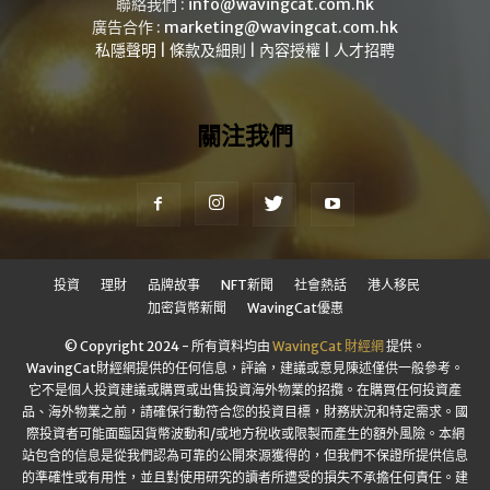
聯絡我們 :
info@wavingcat.com.hk
廣告合作 :
marketing@wavingcat.com.hk
私隱聲明
|
條款及細則
|
內容授權
|
人才招聘
關注我們
投資
理財
品牌故事
NFT新聞
社會熱話
港人移民
加密貨幣新聞
WavingCat優惠
© Copyright 2024 - 所有資料均由
WavingCat 財經網
提供。
WavingCat財經網提供的任何信息，評論，建議或意見陳述僅供一般參考。
它不是個人投資建議或購買或出售投資海外物業的招攬。在購買任何投資產
品、海外物業之前，請確保行動符合您的投資目標，財務狀況和特定需求。國
際投資者可能面臨因貨幣波動和/或地方稅收或限製而產生的額外風險。本網
站包含的信息是從我們認為可靠的公開來源獲得的，但我們不保證所提供信息
的準確性或有用性，並且對使用研究的讀者所遭受的損失不承擔任何責任。建