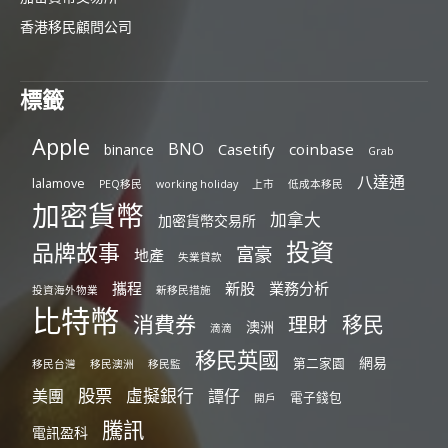
香港移民顧問公司
標籤
Apple
BNO
Casetify
coinbase
binance
Grab
八達通
lalamove
PEQ移民
working holiday
上市
低成本移民
加密貨幣
加拿大
加密貨幣交易所
投資
品牌故事
富豪
地產
失業貸款
攜程
新股
業務分析
投資海外物業
新移民措施
比特幣
消費券
移民
理財
澳洲
滴滴
移民英國
網易
第二家園
移民台灣
移民澳洲
移民監
股票
虛擬銀行
美團
譚仔
電子錢包
開戶
騰訊
電訊盈科