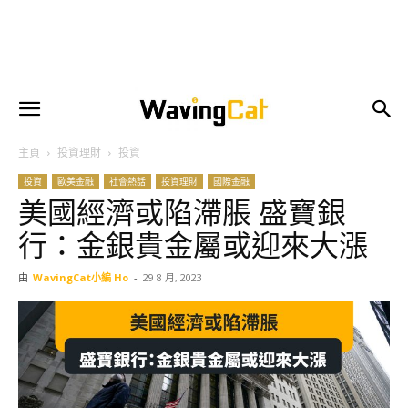
主頁
投資理財
投資
投資
歐美金融
社會熱話
投資理財
國際金融
美國經濟或陷滯脹 盛寶銀
行：金銀貴金屬或迎來大漲
由
WavingCat小編 Ho
-
29 8 月, 2023