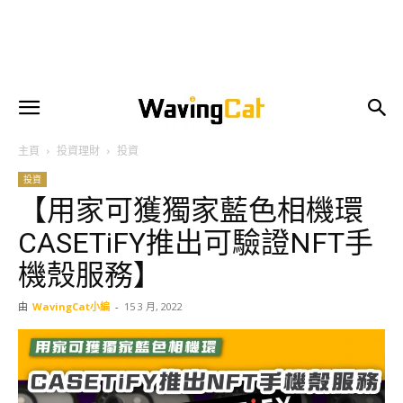
主頁
投資理財
投資
投資
【用家可獲獨家藍色相機環
CASETiFY推出可驗證NFT手
機殼服務】
由
WavingCat小編
-
15 3 月, 2022