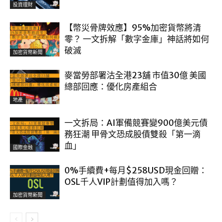
投資理財
【幣災骨牌效應】95%加密貨幣將清
零？ 一文拆解「數字金庫」神話將如何
破滅
加密貨幣新聞
麥當勞部署沽全港23舖 市值30億 美國
總部回應：優化房產組合
地產
一文拆局：AI軍備競賽變900億美元債
務狂潮 甲骨文恐成股債雙殺「第一滴
血」
國際金融
0%手續費+每月$258USD現金回贈：
OSL千人VIP計劃值得加入嗎？
加密貨幣新聞