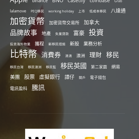
BNO
Casetify
coinbase
binance
Grab
八達通
lalamove
PEQ移民
working holiday
上市
低成本移民
加密貨幣
加拿大
加密貨幣交易所
投資
品牌故事
富豪
地產
失業貸款
攜程
新股
業務分析
投資海外物業
新移民措施
比特幣
消費券
移民
理財
澳洲
滴滴
移民英國
網易
第二家園
移民台灣
移民澳洲
移民監
股票
虛擬銀行
美團
譚仔
電子錢包
開戶
騰訊
電訊盈科