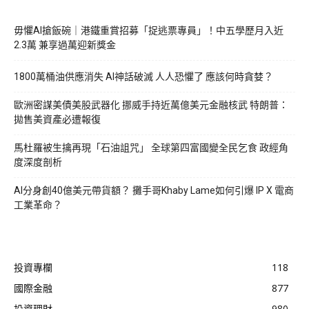
毋懼AI搶飯碗｜港鐵重賞招募「捉逃票專員」！中五學歷月入近
2.3萬 兼享過萬迎新獎金
1800萬桶油供應消失 AI神話破滅 人人恐懼了 應該何時貪婪？
歐洲密謀美債美股武器化 挪威手持近萬億美元金融核武 特朗普：
拋售美資產必遭報復
馬杜羅被生擒再現「石油詛咒」 全球第四富國變全民乞食 政經角
度深度剖析
AI分身創40億美元帶貨額？ 攤手哥Khaby Lame如何引爆 IP X 電商
工業革命？
投資專欄
118
國際金融
877
投資理財
980