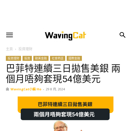
主頁
投資理財
投資理財
投資
歐美金融
社會熱話
國際金融
巴菲特連續三日拋售美銀 兩
個月唔夠套現54億美元
由
WavingCat小編 Ho
-
29 8 月, 2024