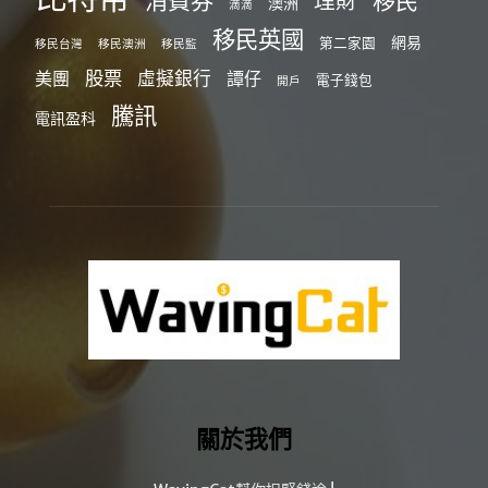
消費券
移民
理財
澳洲
滴滴
移民英國
網易
第二家園
移民台灣
移民澳洲
移民監
股票
虛擬銀行
美團
譚仔
電子錢包
開戶
騰訊
電訊盈科
關於我們