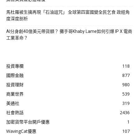
馬杜羅被生擒再現「石油詛咒」 全球第四富國變全民乞食 政經角
度深度剖析
AI分身創40億美元帶貨額？ 攤手哥Khaby Lame如何引爆 IP X 電商
工業革命？
投資專欄
118
國際金融
877
投資理財
980
商業世界
539
美通社
319
社會熱話
2436
加密貨幣平台開戶優惠
1
WavingCat優惠
107