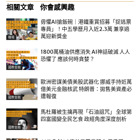
相關文章
你會感興趣
毋懼AI搶飯碗｜港鐵重賞招募「捉逃票
專員」！中五學歷月入近2.3萬 兼享過
萬迎新獎金
職場
1800萬桶油供應消失 AI神話破滅 人人
恐懼了 應該何時貪婪？
國際金融
歐洲密謀美債美股武器化 挪威手持近萬
億美元金融核武 特朗普：拋售美資產必
遭報復
國際金融
馬杜羅被生擒再現「石油詛咒」 全球第
四富國變全民乞食 政經角度深度剖析
國際金融