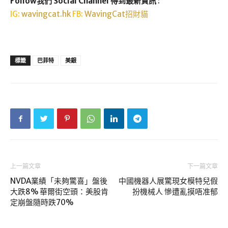
Follow我們 Social Channel 得到最新資訊
:
IG:
wavingcat.hk
FB:
WavingCat招財貓
標籤
巴菲特
美銀
上一篇文章
下一篇文章
NVDA業績「未夠驚喜」盤後
中國機器人展驚現女模特兒假
大跌8% 華爾街空頭：美股肯
扮機械人 慘遭亂摸唔准郁
定崩盤隨時跌70%