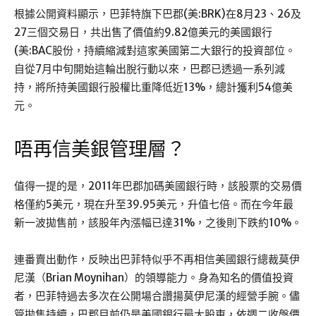
根據公開資料顯示，巴菲特旗下巴郡(美:BRK)在8月23、26及
27三個交易日，共出售了價值約9.82億美元的美國銀行
(美:BAC股份，持續縮減對這家美國第二大銀行的投資部位。
自從7月中旬開始這輪出脫行動以來，巴郡已透過一系列減
持，將所持美國銀行股權比重降低近13%，總計獲利54億美
元。
唔再信美銀管理層？
值得一提的是，2011年巴郡加碼美國銀行時，該股票的交易價
格僅約5美元，現在升至39.95美元，升值七倍。而在今年最
新一波拋售前，該股年內漲幅已達31%，之後則下跌約10%。
連番賣出動作，反映出巴菲特似乎不再相信美國銀行總裁莫伊
尼漢（Brian Moynihan）的領導能力。身為知名的價值投資
者，巴菲特過去多次在公開場合讚揚莫伊尼漢的經營手腕。儘
管拋售持續，巴郡目前仍是美國銀行最大股東，依週二收盤價