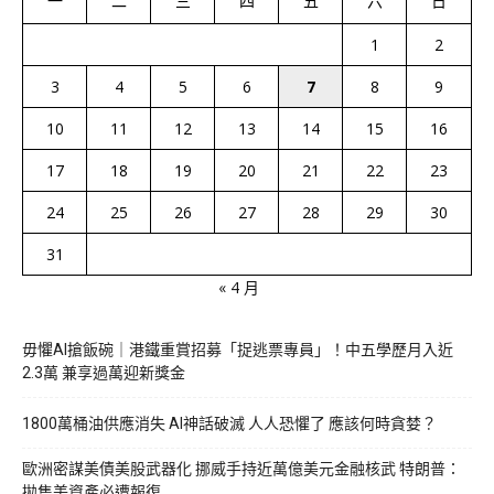
一
二
三
四
五
六
日
1
2
3
4
5
6
7
8
9
10
11
12
13
14
15
16
17
18
19
20
21
22
23
24
25
26
27
28
29
30
31
« 4 月
毋懼AI搶飯碗｜港鐵重賞招募「捉逃票專員」！中五學歷月入近
2.3萬 兼享過萬迎新獎金
1800萬桶油供應消失 AI神話破滅 人人恐懼了 應該何時貪婪？
歐洲密謀美債美股武器化 挪威手持近萬億美元金融核武 特朗普：
拋售美資產必遭報復