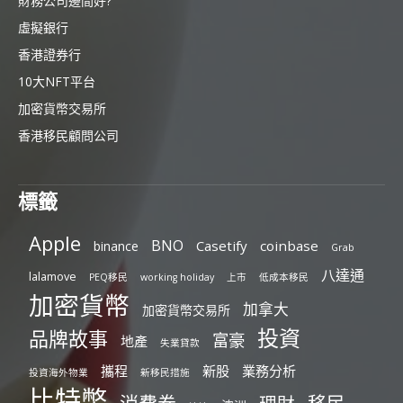
財務公司邊間好?
虛擬銀行
香港證券行
10大NFT平台
加密貨幣交易所
香港移民顧問公司
標籤
Apple
BNO
Casetify
coinbase
binance
Grab
八達通
lalamove
PEQ移民
working holiday
上市
低成本移民
加密貨幣
加拿大
加密貨幣交易所
投資
品牌故事
富豪
地產
失業貸款
攜程
新股
業務分析
投資海外物業
新移民措施
比特幣