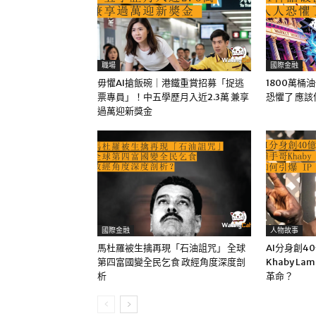
職場
國際金融
毋懼AI搶飯碗｜港鐵重賞招募「捉逃
1800萬桶
票專員」！中五學歷月入近2.3萬 兼享
恐懼了 應
過萬迎新獎金
國際金融
人物故事
馬杜羅被生擒再現「石油詛咒」 全球
AI分身創4
第四富國變全民乞食 政經角度深度剖
Khaby La
析
革命？