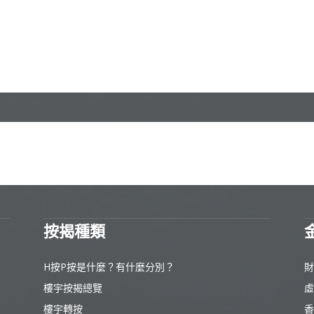
按揭種類
H按P按是什麼？有什麼分別？
財
樓宇按揭總覽
虛
樓宇轉按
香