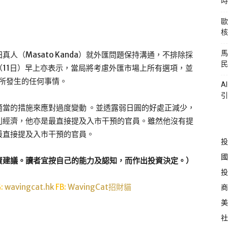
時
歐
核
馬
人（Masato Kanda）就外匯問題保持溝通，不排除採
民
11日）早上亦表示，當局將考慮外匯市場上所有選項，並
，所發生的任何事情。
A
引
當的措施來應對過度變動 。並透露弱日圓的好處正減少，
利經濟，他亦是最直接提及入市干預的官員。雖然他沒有提
最直接提及入市干預的官員。
投
國
資建議。讀者宜按自己的能力及認知，而作出投資決定。）
投
G:
wavingcat.hk
FB:
WavingCat招財貓
商
美
社