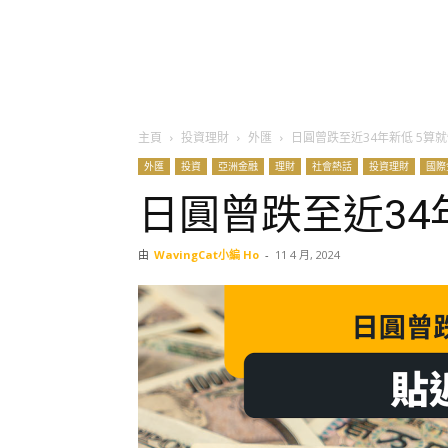
主頁
投資理財
外匯
日圓曾跌至近34年新低 5算
外匯
投資
亞洲金融
理財
社會熱話
投資理財
國際
日圓曾跌至近34
由
WavingCat小編 Ho
-
11 4 月, 2024