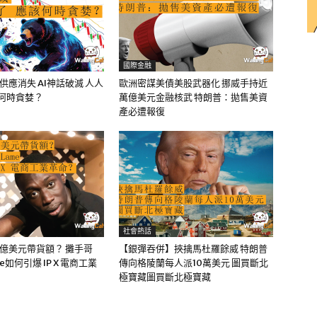
國際金融
油供應消失 AI神話破滅 人人
歐洲密謀美債美股武器化 挪威手持近
該何時貪婪？
萬億美元金融核武 特朗普：拋售美資
產必遭報復
社會熱話
0億美元帶貨額？ 攤手哥
【銀彈吞併】挾擒馬杜羅餘威 特朗普
me如何引爆 IP X 電商工業
傳向格陵蘭每人派10萬美元 圖買斷北
極寶藏圖買斷北極寶藏