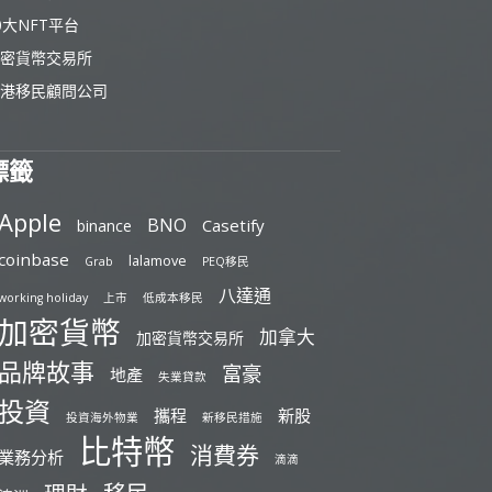
0大NFT平台
密貨幣交易所
港移民顧問公司
標籤
Apple
BNO
Casetify
binance
coinbase
lalamove
Grab
PEQ移民
八達通
working holiday
上市
低成本移民
加密貨幣
加拿大
加密貨幣交易所
品牌故事
富豪
地產
失業貸款
投資
攜程
新股
投資海外物業
新移民措施
比特幣
消費券
業務分析
滴滴