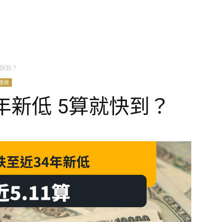
就快到？
金融
年新低 5算就快到？