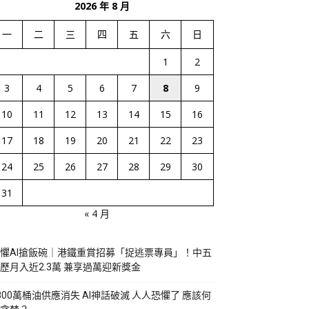
2026 年 8 月
一
二
三
四
五
六
日
1
2
3
4
5
6
7
8
9
10
11
12
13
14
15
16
17
18
19
20
21
22
23
24
25
26
27
28
29
30
31
« 4 月
懼AI搶飯碗｜港鐵重賞招募「捉逃票專員」！中五
歷月入近2.3萬 兼享過萬迎新獎金
800萬桶油供應消失 AI神話破滅 人人恐懼了 應該何