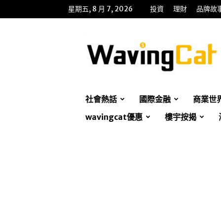
星期五, 8 月 7, 2026
投資
理財
品牌故
WavingCat
招
財
貓
社會熱話
國際金融
商業世
wavingcat優惠
樓宇按揭