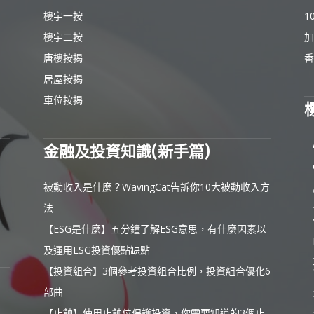
樓宇一按
1
樓宇二按
加
唐樓按揭
香
居屋按揭
車位按揭
金融及投資知識(新手篇)
被動收入是什麼？WavingCat告訴你10大被動收入方
法
【ESG是什麼】五分鐘了解ESG意思，有什麼因素以
及運用ESG投資優點缺點
【投資組合】3個參考投資組合比例，投資組合優化6
部曲
【止蝕】使用止蝕位保護投資，你需要知道的3個止