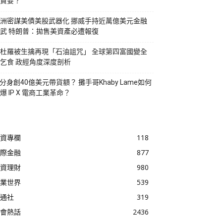
貪婪？
洲密謀美債美股武器化 挪威手持近萬億美元金融
武 特朗普：拋售美資產必遭報復
杜羅被生擒再現「石油詛咒」 全球第四富國變全
乞食 政經角度深度剖析
I分身創40億美元帶貨額？ 攤手哥Khaby Lame如何
爆 IP X 電商工業革命？
資專欄
118
際金融
877
資理財
980
業世界
539
通社
319
會熱話
2436