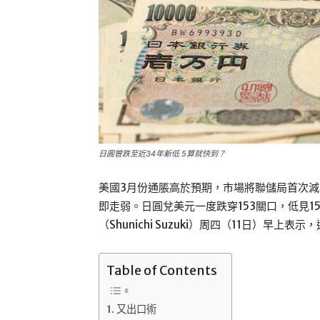
日圓曾跌至近34年新低 5算就快到？
美國3月份通脹高於預期，市場將聯儲局首次減
即走弱。日圓兌美元一度跌穿153關口，低見15
（Shunichi Suzuki）周四（11日）早上
Table of Contents
又出口術