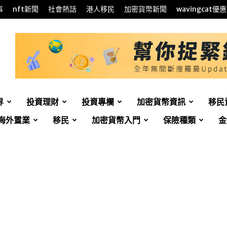
事
nft新聞
社會熱話
港人移民
加密貨幣新聞
wavingcat優惠
界
投資理財
投資專欄
加密貨幣資訊
移民
海外置業
移民
加密貨幣入門
保險種類
金