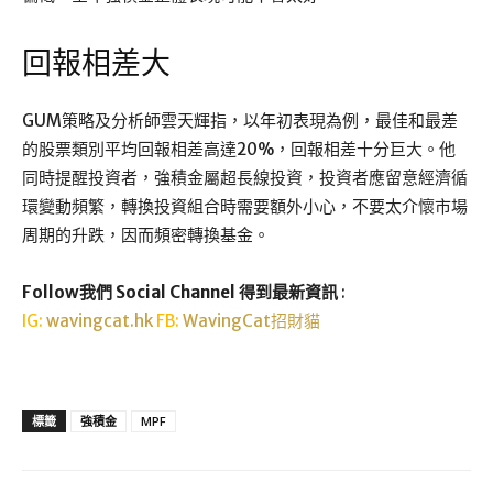
回報相差大
GUM策略及分析師雲天輝指，以年初表現為例，最佳和最差
的股票類別平均回報相差高達20%，回報相差十分巨大。他
同時提醒投資者，強積金屬超長線投資，投資者應留意經濟循
環變動頻繁，轉換投資組合時需要額外小心，不要太介懷市場
周期的升跌，因而頻密轉換基金。
Follow我們 Social Channel 得到最新資訊
:
IG:
wavingcat.hk
FB:
WavingCat招財貓
標籤
強積金
MPF