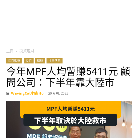
主頁
投資理財
投資理財
投資
理財
社會熱話
今年MPF人均暫賺5411元 顧
問公司：下半年靠大陸市
由
WavingCat小編 Ho
-
29 6 月, 2023