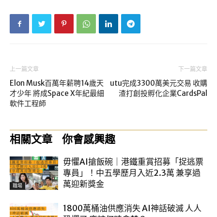
上一篇文章
下一篇文章
Elon Musk百萬年薪聘14歲天
utu完成3300萬美元交易 收購
才少年 將成Space X年紀最細
渣打創投孵化企業CardsPal
軟件工程師
相關文章
你會感興趣
毋懼AI搶飯碗｜港鐵重賞招募「捉逃票
專員」！中五學歷月入近2.3萬 兼享過
萬迎新獎金
職場
1800萬桶油供應消失 AI神話破滅 人人