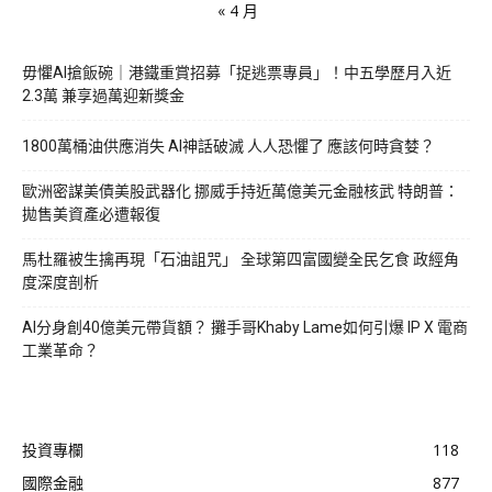
« 4 月
毋懼AI搶飯碗｜港鐵重賞招募「捉逃票專員」！中五學歷月入近
2.3萬 兼享過萬迎新獎金
1800萬桶油供應消失 AI神話破滅 人人恐懼了 應該何時貪婪？
歐洲密謀美債美股武器化 挪威手持近萬億美元金融核武 特朗普：
拋售美資產必遭報復
馬杜羅被生擒再現「石油詛咒」 全球第四富國變全民乞食 政經角
度深度剖析
AI分身創40億美元帶貨額？ 攤手哥Khaby Lame如何引爆 IP X 電商
工業革命？
投資專欄
118
國際金融
877