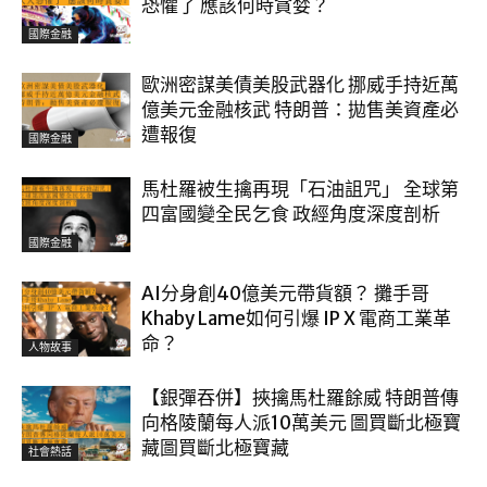
恐懼了 應該何時貪婪？
國際金融
歐洲密謀美債美股武器化 挪威手持近萬
億美元金融核武 特朗普：拋售美資產必
遭報復
國際金融
馬杜羅被生擒再現「石油詛咒」 全球第
四富國變全民乞食 政經角度深度剖析
國際金融
AI分身創40億美元帶貨額？ 攤手哥
Khaby Lame如何引爆 IP X 電商工業革
命？
人物故事
【銀彈吞併】挾擒馬杜羅餘威 特朗普傳
向格陵蘭每人派10萬美元 圖買斷北極寶
藏圖買斷北極寶藏
社會熱話