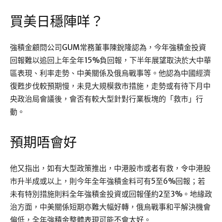
買美日穩陣咩？
強積金顧問公司GUM常務董事陳銳隆認為，今年強積金投資
回報難以追回上年全年15%負回報，下半年展望取決於大中華
區表現、利率走勢、中美關係及俄烏戰事等。他認為中國經濟
復甦步伐較預期慢，未見大規模救市措施，走勢或有待下月中
央政治局會議後，會否有較大型針對行業板塊的「救市」行
動。
預期唔會好
他又指出，如有大型政策推出，中港股市或者有救，令中港股
市升半成或以上，則今年全年強積金料可有5至6%回報；若
未有特別措施則料全年強積金投資或回報僅約2至3%。地緣政
治方面，中美關係短期亦難大幅好轉，俄烏戰事和平解決機會
偏低，全年強積金整體表現可能不會太好。