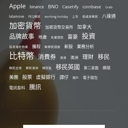
Apple
BNO
Casetify
coinbase
binance
Grab
八達通
lalamove
PEQ移民
working holiday
上市
低成本移民
加密貨幣
加拿大
加密貨幣交易所
投資
品牌故事
富豪
地產
失業貸款
攜程
新股
業務分析
投資海外物業
新移民措施
比特幣
消費券
移民
理財
澳洲
滴滴
移民英國
網易
第二家園
移民台灣
移民澳洲
移民監
股票
虛擬銀行
美團
譚仔
電子錢包
開戶
騰訊
電訊盈科