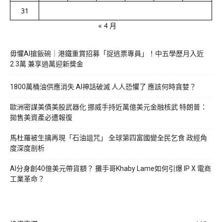
31
« 4 月
毋懼AI搶飯碗｜港鐵重賞招募「捉逃票專員」！中五學歷月入近
2.3萬 兼享過萬迎新獎金
1800萬桶油供應消失 AI神話破滅 人人恐懼了 應該何時貪婪？
歐洲密謀美債美股武器化 挪威手持近萬億美元金融核武 特朗普：
拋售美資產必遭報復
馬杜羅被生擒再現「石油詛咒」 全球第四富國變全民乞食 政經角
度深度剖析
AI分身創40億美元帶貨額？ 攤手哥Khaby Lame如何引爆 IP X 電商
工業革命？