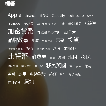
標籤
Apple
BNO
Casetify
coinbase
binance
Grab
八達通
lalamove
PEQ移民
working holiday
上市
低成本移民
加密貨幣
加拿大
加密貨幣交易所
投資
品牌故事
富豪
地產
失業貸款
攜程
新股
業務分析
投資海外物業
新移民措施
比特幣
消費券
移民
理財
澳洲
滴滴
移民英國
網易
第二家園
移民台灣
移民澳洲
移民監
股票
虛擬銀行
美團
譚仔
電子錢包
開戶
騰訊
電訊盈科