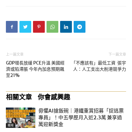
上一篇文章
下一篇文章
GDP增長放緩 PCE升溫 美國經
「不應該有」最低工資 張宇
濟或陷滯脹 今年內加息預期飆
人：人工支出大削港競爭力
至21%
相關文章
你會感興趣
毋懼AI搶飯碗｜港鐵重賞招募「捉逃票
專員」！中五學歷月入近2.3萬 兼享過
萬迎新獎金
職場