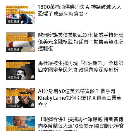
1800萬桶油供應消失 AI神話破滅 人人
恐懼了 應該何時貪婪？
國際金融
歐洲密謀美債美股武器化 挪威手持近萬
億美元金融核武 特朗普：拋售美資產必
遭報復
國際金融
馬杜羅被生擒再現「石油詛咒」 全球第
四富國變全民乞食 政經角度深度剖析
國際金融
AI分身創40億美元帶貨額？ 攤手哥
Khaby Lame如何引爆 IP X 電商工業革
命？
人物故事
【銀彈吞併】挾擒馬杜羅餘威 特朗普傳
向格陵蘭每人派10萬美元 圖買斷北極寶