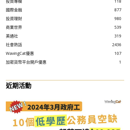
投資專欄
118
國際金融
877
投資理財
980
商業世界
539
美通社
319
社會熱話
2436
WavingCat優惠
107
加密貨幣平台開戶優惠
1
近期活動