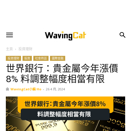
主頁
投資理財
投資理財
投資
社會熱話
國際金融
世界銀行：貴金屬今年漲價
8% 料調整幅度相當有限
由
WavingCat小編 Ho
-
26 4 月, 2024