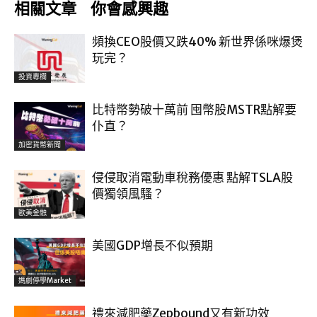
相關文章
你會感興趣
頻換CEO股價又跌40% 新世界係咪爆煲
玩完？
投資專欄
比特幣勢破十萬前 囤幣股MSTR點解要
仆直？
加密貨幣新聞
侵侵取消電動車稅務優惠 點解TSLA股
價獨領風騷？
歐美金融
美國GDP增長不似預期
媽劇停學market
禮來減肥藥Zepbound又有新功效