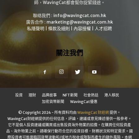
師，WavingCat都會幫你捉緊錢途。
聯絡我們 :
info@wavingcat.com.hk
廣告合作 :
marketing@wavingcat.com.hk
私隱聲明
|
條款及細則
|
內容授權
|
人才招聘
關注我們
投資
理財
品牌故事
NFT新聞
社會熱話
港人移民
加密貨幣新聞
WavingCat優惠
© Copyright 2024 - 所有資料均由
WavingCat 財經網
提供。
WavingCat財經網提供的任何信息，評論，建議或意見陳述僅供一般參考。
它不是個人投資建議或購買或出售投資海外物業的招攬。在購買任何投資產
品、海外物業之前，請確保行動符合您的投資目標，財務狀況和特定需求。國
際投資者可能面臨因貨幣波動和/或地方稅收或限製而產生的額外風險。本網