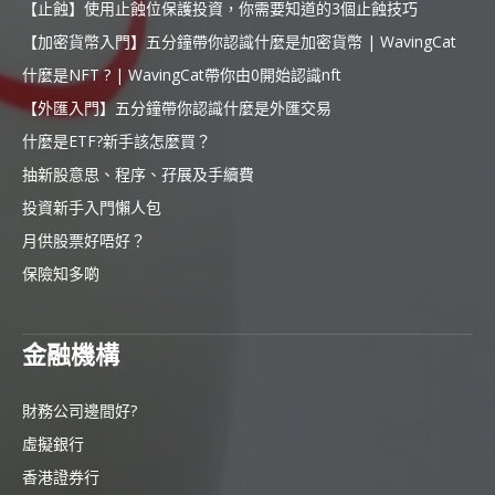
【止蝕】使用止蝕位保護投資，你需要知道的3個止蝕技巧
【加密貨幣入門】五分鐘帶你認識什麼是加密貨幣 | WavingCat
什麼是NFT ? | WavingCat帶你由0開始認識nft
【外匯入門】五分鐘帶你認識什麼是外匯交易
什麼是ETF?新手該怎麼買？
抽新股意思、程序、孖展及手續費
投資新手入門懶人包
月供股票好唔好？
保險知多啲
金融機構
財務公司邊間好?
虛擬銀行
香港證券行