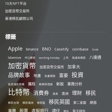
10大NFT平台
加密貨幣交易所
香港移民顧問公司
標籤
Apple
BNO
Casetify
coinbase
binance
Grab
八達通
lalamove
PEQ移民
working holiday
上市
低成本移民
加密貨幣
加拿大
加密貨幣交易所
投資
品牌故事
富豪
地產
失業貸款
攜程
新股
業務分析
投資海外物業
新移民措施
比特幣
消費券
移民
理財
澳洲
滴滴
移民英國
網易
第二家園
移民台灣
移民澳洲
移民監
股票
虛擬銀行
美團
譚仔
電子錢包
開戶