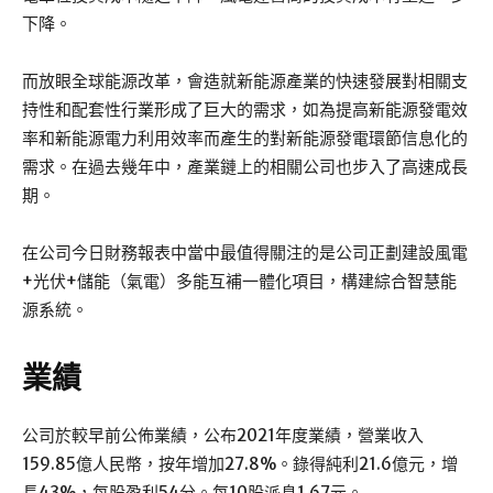
下降。
而放眼全球能源改革，會造就新能源產業的快速發展對相關支
持性和配套性行業形成了巨大的需求，如為提高新能源發電效
率和新能源電力利用效率而產生的對新能源發電環節信息化的
需求。在過去幾年中，產業鏈上的相關公司也步入了高速成長
期。
在公司今日財務報表中當中最值得關注的是公司正劃建設風電
+光伏+儲能（氣電）多能互補一體化項目，構建綜合智慧能
源系統。
業績
公司於較早前公佈業績，公布2021年度業績，營業收入
159.85億人民幣，按年增加27.8%。錄得純利21.6億元，增
長43%，每股盈利54分。每10股派息1.67元。