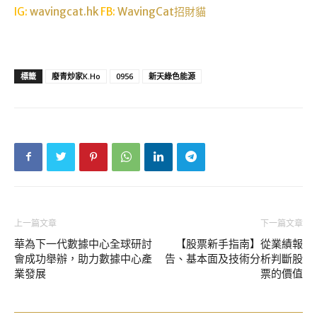
IG:
wavingcat.hk
FB:
WavingCat招財貓
標籤
廢青炒家K.Ho
0956
新天綠色能源
上一篇文章
下一篇文章
華為下一代數據中心全球研討
【股票新手指南】從業績報
會成功舉辦，助力數據中心產
告、基本面及技術分析判斷股
業發展
票的價值