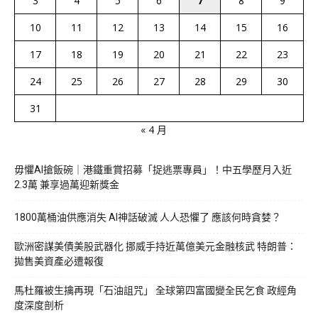
3
4
5
6
7
8
9
10
11
12
13
14
15
16
17
18
19
20
21
22
23
24
25
26
27
28
29
30
31
« 4 月
毋懼AI搶飯碗｜港鐵重賞招募「捉逃票專員」！中五學歷月入近
2.3萬 兼享過萬迎新獎金
1800萬桶油供應消失 AI神話破滅 人人恐懼了 應該何時貪婪？
歐洲密謀美債美股武器化 挪威手持近萬億美元金融核武 特朗普：
拋售美資產必遭報復
馬杜羅被生擒再現「石油詛咒」 全球第四富國變全民乞食 政經角
度深度剖析