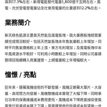
高到17.3%左右，新增電能替代電量1,800億千瓦時左右，風
電、光伏發電發電量佔全社會用電量的比重達到12.2%左右。
業務簡介
新天綠色能源主要是天然氣及風電板塊，兩大業務板塊經營業
績完成情況較好，包括天然氣板塊本年售氣量較上年增加，同
時平均售氣價格較上年上漲，單方毛利增加；及風電板塊中本
年風資源水平較好，可利用小時數較上年增加，同時公司基建
期項目陸續轉入商業運營，上網電量較上年增幅較大。
憧憬 / 亮點
近年來，隨著風機技術的不斷發展，風機正朝著大葉片、大容
量、高塔筒方向發展，風機整機成本實現了大幅下降，同時單
位功率的保養維護成本費用更低。風機成本下降將直接促使風
電單位投資成本隨之下降，風電運營商的投資成本有望進一步