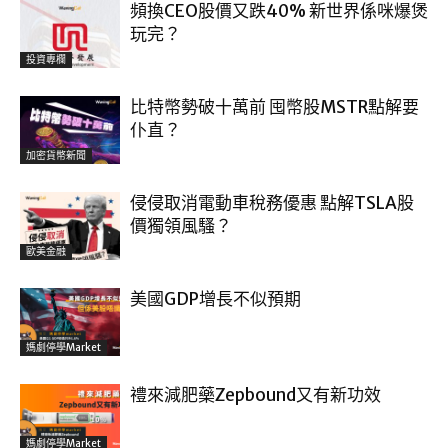
頻換CEO股價又跌40% 新世界係咪爆煲
玩完？
投資專欄
比特幣勢破十萬前 囤幣股MSTR點解要
仆直？
加密貨幣新聞
侵侵取消電動車稅務優惠 點解TSLA股
價獨領風騷？
歐美金融
美國GDP增長不似預期
媽劇停學market
禮來減肥藥Zepbound又有新功效
媽劇停學market