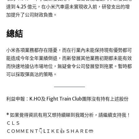
達到 4.25 億元，在小米汽車還未實現收入前，研發支出的增
加提升了公司財政負擔。
總結
小米各項業務都存在隱憂，而在行業內未能保持現有優勢都可
能造成今年全年業績倒退，而新發展其他業務初期都未能有效
而快速地搶佔市場地位，無疑會令公司發展發到拖累。暫時都
可以採取彈高沽的策略。
利益申報：K.HO及 Fight Train Club團隊沒有持有上述股份
* 如果覺得資訊有用又想持續睇到我嘅分析，請繼續支持我！
ＣＬＳ
ＣＯＭＭＥＮＴ👇 LＩＫＥ👍 ＳＨＡＲＥ🤲