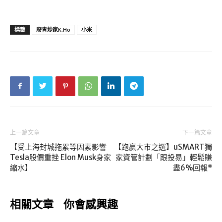
標籤
廢青炒家K.Ho
小米
上一篇文章
下一篇文章
【受上海封城拖累等因素影響
【跑贏大市之選】uSMART獨
Tesla股價重挫 Elon Musk身家
家資管計劃「跟投易」輕鬆賺
縮水】
盡6%回報*
相關文章
你會感興趣