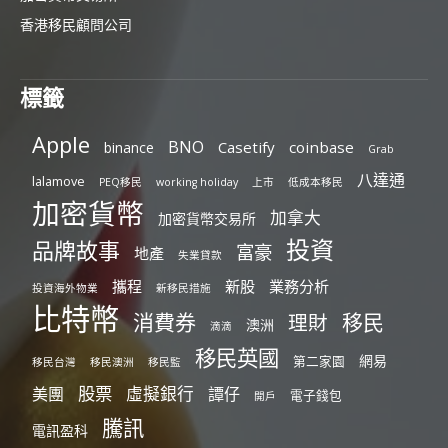
香港移民顧問公司
標籤
Apple
BNO
Casetify
coinbase
binance
Grab
八達通
lalamove
PEQ移民
working holiday
上市
低成本移民
加密貨幣
加拿大
加密貨幣交易所
投資
品牌故事
富豪
地產
失業貸款
攜程
新股
業務分析
投資海外物業
新移民措施
比特幣
消費券
移民
理財
澳洲
滴滴
移民英國
網易
第二家園
移民台灣
移民澳洲
移民監
股票
虛擬銀行
美團
譚仔
電子錢包
開戶
騰訊
電訊盈科