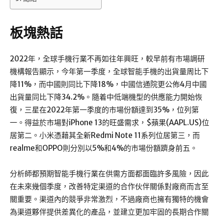
板塊熱話
2022年，全球手機行業不再如往年興旺，較早前有市場調研
機構報告顯示，今年第一季度，全球智能手機的出貨量周比下
降11%，而中國則同比下降18%，中國信通院更公佈4月中國
出貨量同比下降34.2%。隨着中低端機型的供應能力開始恢
復，三星在2022年第一季度的市場份額達到35%，位列第
一。得益於市場對iPhone 13的旺盛需求，$蘋果(AAPL.US)位
居第二。小米憑藉其全新Redmi Note 11系列位居第三，而
realme和OPPO則分別以5%和4%的市場份額躋身前五。
分析師都預期智能手機行業在供需方面都面臨許多風險，因此
在未來幾個季度，改善特定渠道的合作伙伴關係對廠商而言至
關重要。渠道內的競爭非常激烈，不過廠商也擁有獨特的機會
為渠道夥伴提供差異化的產品，並建立更加牢固的長期合作關