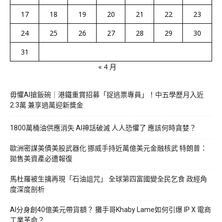
17
18
19
20
21
22
23
24
25
26
27
28
29
30
31
« 4 月
毋懼AI搶飯碗｜港鐵重賞招募「捉逃票專員」！中五學歷月入近
2.3萬 兼享過萬迎新獎金
1800萬桶油供應消失 AI神話破滅 人人恐懼了 應該何時貪婪？
歐洲密謀美債美股武器化 挪威手持近萬億美元金融核武 特朗普：
拋售美資產必遭報復
馬杜羅被生擒再現「石油詛咒」 全球第四富國變全民乞食 政經角
度深度剖析
AI分身創40億美元帶貨額？ 攤手哥Khaby Lame如何引爆 IP X 電商
工業革命？