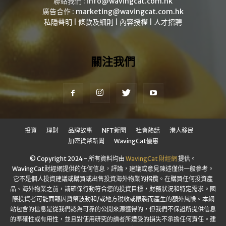
聯絡我們 :
info@wavingcat.com.hk
廣告合作 :
marketing@wavingcat.com.hk
私隱聲明
|
條款及細則
|
內容授權
|
人才招聘
關注我們
投資
理財
品牌故事
NFT新聞
社會熱話
港人移民
加密貨幣新聞
WavingCat優惠
© Copyright 2024 - 所有資料均由
WavingCat 財經網
提供。
WavingCat財經網提供的任何信息，評論，建議或意見陳述僅供一般參考。
它不是個人投資建議或購買或出售投資海外物業的招攬。在購買任何投資產
品、海外物業之前，請確保行動符合您的投資目標，財務狀況和特定需求。國
際投資者可能面臨因貨幣波動和/或地方稅收或限製而產生的額外風險。本網
站包含的信息是從我們認為可靠的公開來源獲得的，但我們不保證所提供信息
的準確性或有用性，並且對使用研究的讀者所遭受的損失不承擔任何責任。建