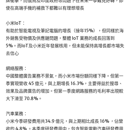
牌衝擊，而俄烏及印度政府等問題下在未來一季難見好轉，即
使在高端手機的補救下都難以有理想增長
小米IoT：
有助於智能電視及筆記電腦的增長（接年15%），但同樣於海
外銷售受物價及供應鏈問題，整體 IoT 業務的成長回落到
5%。而IoT及小米近年發展核用，但未能保持高增長都市場失
去信心
網絡服務：
中國整體廣告業務不景氣，而小米市場份額同樣下降。但第一
季實現營收 45 億元，與上期增長 16.3%，主要得益於搜尋、
效果及品牌廣告的增加。但第一季度網路服務的毛利率出現較
大下滑至 70.8%。
汽車業務：
小米今季研發費用共34.9 億元，與上期相比成長 16% ，佔營
收的 4.8% 。本季度研發費用中，包含智能電動汽車研發費用