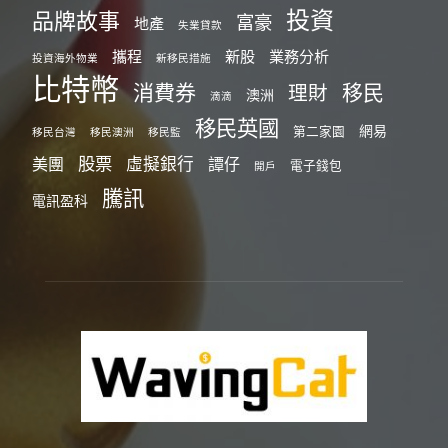
投資
品牌故事
富豪
地產
失業貸款
攜程
新股
業務分析
投資海外物業
新移民措施
比特幣
消費券
移民
理財
澳洲
滴滴
移民英國
網易
第二家園
移民台灣
移民澳洲
移民監
股票
虛擬銀行
美團
譚仔
電子錢包
開戶
騰訊
電訊盈科