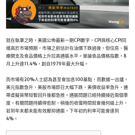
就在執筆之時，美國公佈最新一期CPI數字，CPI與核心CPI同
樣高於市場預期，市場之前估計在油價下跌過後，但住房、醫
療開支及食品價格上升拉高通脹水平。單論食品價格指數，8
月上升達11.4%，創自1979年最大升幅。
而市場有20%人士認為甚至會加息100基點，而數據一出爐，
美元指數急升，美股市場即日大幅下跌，美債收益率急升，連
帶虛擬貨幣短暫回升後都急挫。通脹問題已經持續接近兩個季
度，有關問題持續得愈耐，稍後的收復時間就會幾何級上升，
若到年末都未能有效壓抑通脹，下年初的利率可能會達到
4%。