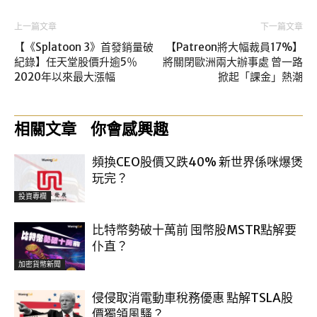
上一篇文章
下一篇文章
【《Splatoon 3》首發銷量破
【Patreon將大幅裁員17%】
紀錄】任天堂股價升逾5％
將關閉歐洲兩大辦事處 曾一路
2020年以來最大漲幅
掀起「課金」熱潮
相關文章
你會感興趣
頻換CEO股價又跌40% 新世界係咪爆煲
玩完？
投資專欄
比特幣勢破十萬前 囤幣股MSTR點解要
仆直？
加密貨幣新聞
侵侵取消電動車稅務優惠 點解TSLA股
價獨領風騷？