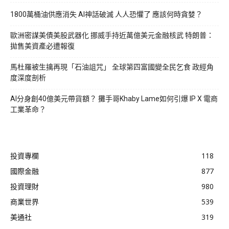
1800萬桶油供應消失 AI神話破滅 人人恐懼了 應該何時貪婪？
歐洲密謀美債美股武器化 挪威手持近萬億美元金融核武 特朗普：
拋售美資產必遭報復
馬杜羅被生擒再現「石油詛咒」 全球第四富國變全民乞食 政經角
度深度剖析
AI分身創40億美元帶貨額？ 攤手哥Khaby Lame如何引爆 IP X 電商
工業革命？
投資專欄
118
國際金融
877
投資理財
980
商業世界
539
美通社
319